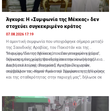
Άγκυρα: Η «Συμφωνία της Μέκκας» δεν
στοχεύει συγκεκριμένο κράτος
07.08.2026 17:19
Η αμυντική συμφωνία που υπογράφηκε σήμερα μεταξύ
της Σαουδικής Αραβίας, του Πακιστάν και της
Τουρκίας "δεν στοχεύει κάποια συγκεκριμένη χώρα",
"Η συμφωνία της Μέκκας, που δεν στοχεύει κάποια
δήλωσε η τουρκική προεδρία σε ανακοίνωσή της.
συγκεκριμένη χώρα, θα ενισχύσει την κοινή ασφάλεια
και τη συλλογική αποτροπή των τριών χωρών,
Διαβάστε επίσης:
Τουρκία-Σ.Αραβία-Πακιστάν
συμβάλλοντας σημαντικά στην προάσπιση της ειρήνης
υπέγραψαν το «Κοινό Αμυντικό Σύμφωνο της Μέκκας»
και της σταθερότητας στην περιοχή μας", δήλωσε σε
ανακοίνωση που δημοσιεύτηκε στην πλατφόρμα Χ ο
διευθυντής επικοινωνίας της τουρκικής προεδρίας
Μπουρχανετίν Ντουράν.