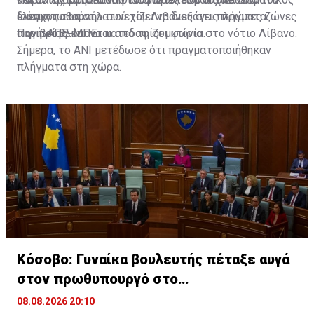
έλεγχος του στρατού του Λιβάνου στις πρώτες ζώνες
διαπιστωθούν.
Ιούνιο, το Ισραήλ συνεχίζει να διεξάγει πλήγματα
που προβλέπονται από τη συμφωνία.
ακριβείας και να κατεδαφίζει κτίρια στο νότιο Λίβανο.
Πηγή: ΑΠΕ-ΜΠΕ
Σήμερα, το ANI μετέδωσε ότι πραγματοποιήθηκαν
πλήγματα στη χώρα.
Κόσοβο: Γυναίκα βουλευτής πέταξε αυγά
στον πρωθυπουργό στο
κοινοβούλιο(ΒΙΝΤΕΟ)
08.08.2026 20:10