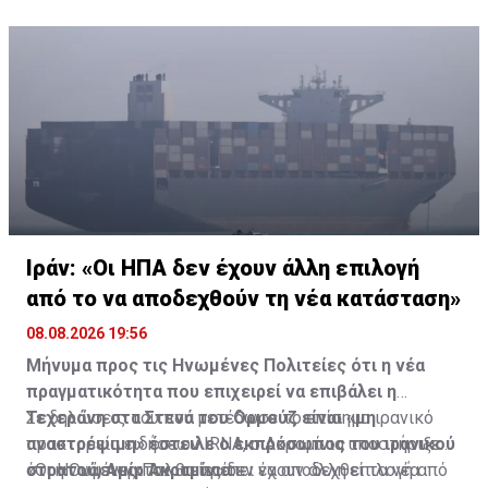
Ιράν: «Οι ΗΠΑ δεν έχουν άλλη επιλογή
από το να αποδεχθούν τη νέα κατάσταση»
08.08.2026 19:56
Μήνυμα προς τις Ηνωμένες Πολιτείες ότι η νέα
πραγματικότητα που επιχειρεί να επιβάλει η
Τεχεράνη στα Στενά του Ορμούζ είναι «μη
Σε δηλώσεις του που μετέδωσε το επίσημο ιρανικό
αναστρέψιμη» έστειλε ο εκπρόσωπος του ιρανικού
πρακτορείο ειδήσεων IRNA, ο Ακραμίνια υποστήριξε
στρατού, Αμίρ Ακραμίνια.
ότι η Ουάσινγκτον θα πρέπει να αποδεχθεί τα νέα
«Οι Ηνωμένες Πολιτείες δεν έχουν άλλη επιλογή από