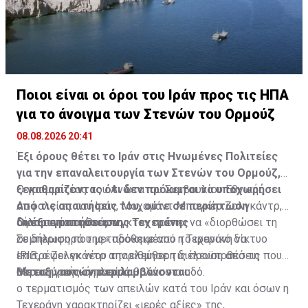
Ποιοι είναι οι όροι του Ιράν προς τις ΗΠΑ
για το άνοιγμα των Στενών του Ορμούζ
08.08.2026 20:41
Έξι όρους θέτει το Ιράν στις Ηνωμένες Πολιτείες
για την επαναλειτουργία των Στενών του Ορμούζ,
ξεκαθαρίζοντας ότι δεν πρόκειται να υποχωρήσει
Ο γραμματέας του Ανώτατου Συμβουλίου Εθνικής
από τις απαιτήσεις του, ούτε σε περίπτωση
Ασφαλείας του Ιράν, Μοχαμάντ Μπαγκέρ Ζολγκάντρ,
διαπραγματεύσεων.
δήλωσε ότι η Ουάσινγκτον πρέπει να «διορθώσει τη
Οι έξι απαιτήσεις της Τεχεράνης
συμπεριφορά της» προκειμένου η Τεχεράνη να
Σε δήλωση που μεταδόθηκε από το ιρανικό δίκτυο
επιτρέψει εκ νέου την ελεύθερη διέλευση από τη
IRIB, ο Ζολγκάντρ απαρίθμησε τις προϋποθέσεις που
στρατηγικής σημασίας θαλάσσια οδό.
θέτει η ιρανική πλευρά.
Μεταξύ αυτών περιλαμβάνονται:
ο τερματισμός των απειλών κατά του Ιράν και όσων η
Τεχεράνη χαρακτηρίζει «ιερές αξίες» της,