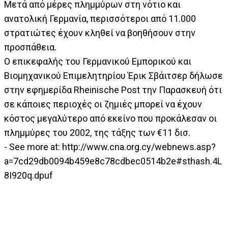
Μετά από μέρες πλημμύρων στη νότιο και
ανατολική Γερμανία, περισσότεροι από 11.000
στρατιώτες έχουν κληθεί να βοηθήσουν στην
προσπάθεια.
Ο επικεφαλής του Γερμανικού Εμπορικού και
Βιομηχανικού Επιμελητηρίου Έρικ Σβάιτσερ δήλωσε
στην εφημερίδα Rheinische Post την Παρασκευή ότι
σε κάποιες περιοχές οι ζημιές μπορεί να έχουν
κόστος μεγαλύτερο από εκείνο που προκάλεσαν οι
πλημμύρες του 2002, της τάξης των €11 δισ.
- See more at: http://www.cna.org.cy/webnews.asp?
a=7cd29db0094b459e8c78cdbec0514b2e#sthash.4L
8I920q.dpuf