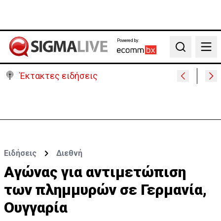
Powered by:
Search
Έκτακτες ειδήσεις
Συντριβή ελικοπτέρου σε βουνοπλαγιά στο Ρίο ντε
Τζανέιρο - 4 νεκροί (BINTEO)
Ειδήσεις
Διεθνή
Aγώνας για αντιμετώπιση
των πλημμυρών σε Γερμανία,
Ουγγαρία