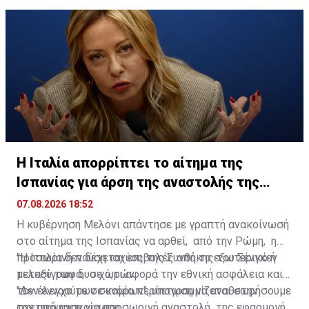
Η Ιταλία απορρίπτει το αίτημα της
Ισπανίας για άρση της αναστολής της
Σένγκεν
07.08.2026 18:52
Η κυβέρνηση Μελόνι απάντησε με γραπτή ανακοίνωσή
στο αίτημα της Ισπανίας να αρθεί, από την Ρώμη, η
προσωρινή παύση ισχύος της Συνθήκης του Σένγκεν
"Η Ιταλία δεν δέχεται επιβολές από το εξωτερικό ή
μεταξύ των δυο χωρών.
τελεσίγραφα, σε ό,τι αφορά την εθνική ασφάλεια και
τον έλεγχο των συνόρων", υπογραμμίζεται στην
"Δεν εννοούμε σε καμία περίπτωση να αναθεωρήσουμε
σχετική ανακοίνωση.
την απόφαση για προσωρινή αναστολή της εφαρμογής