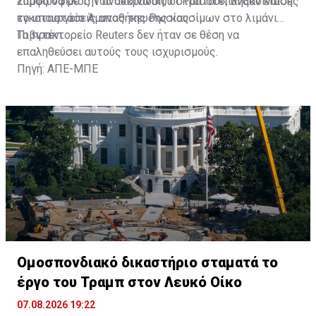
«προς όφελος του ουκρανικού στρατού», ανακοίνωσε
Σύμφωνα με την ανακοίνωση, οι Ρώσοι έπληξαν επίσης
το υπουργείο Άμυνας της Ρωσίας.
εγκαταστάσεις αποθήκευσης καυσίμων στο λιμάνι
Πιβντένι.
Το πρακτορείο Reuters δεν ήταν σε θέση να
επαληθεύσει αυτούς τους ισχυρισμούς.
Πηγή: ΑΠΕ-ΜΠΕ
Ομοσπονδιακό δικαστήριο σταματά το
έργο του Τραμπ στον Λευκό Οίκο
07.08.2026 19:22