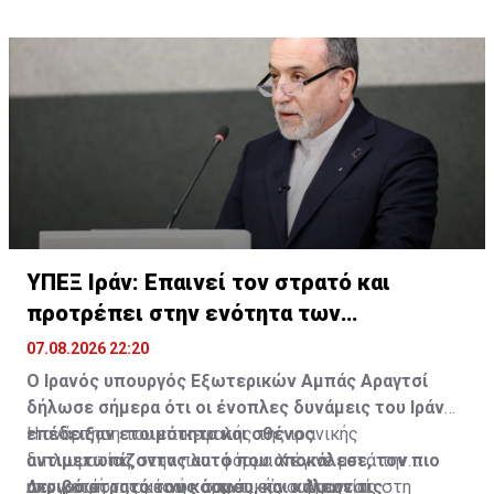
ΥΠΕΞ Ιράν: Επαινεί τον στρατό και
προτρέπει στην ενότητα των
μουσουλμάνων
07.08.2026 22:20
Ο Ιρανός υπουργός Εξωτερικών Αμπάς Αραγτσί
δήλωσε σήμερα ότι οι ένοπλες δυνάμεις του Ιράν
επέδειξαν ετοιμότητα και σθένος
Η ανάρτηση του επικεφαλής της ιρανικής
αντιμετωπίζοντας αυτό που αποκάλεσε, τον πιο
διπλωματίας στην πλατφόρμα Χ έγινε μετά την
ακριβό στρατό του κόσμου, και κάλεσε τις
υπογραφή της κοινής αμυντικής συμφωνίας στη
Δεν κατέστη αμέσως σαφές εάν ο Αραγτσί