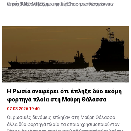
ιστορικός σύμμαχος της Σερβίας και παραμένει ο
ενταχθούν στην Ευρωπαϊκή Ένωση, καθώς και την
Πηγή: ΑΠΕ-ΜΠΕ
βασικός προμηθευτής της σε φυσικό αέριο.
οικονομική και ενεργειακή συνεργασία τους.
Η Ρωσία αναφέρει ότι έπληξε δύο ακόμη
φορτηγά πλοία στη Μαύρη Θάλασσα
07.08.2026 19:40
Οι ρωσικές δυνάμεις έπληξαν στη Μαύρη Θάλασσα
άλλα δύο φορτηγά πλοία τα οποία χρησιμοποιούνταν