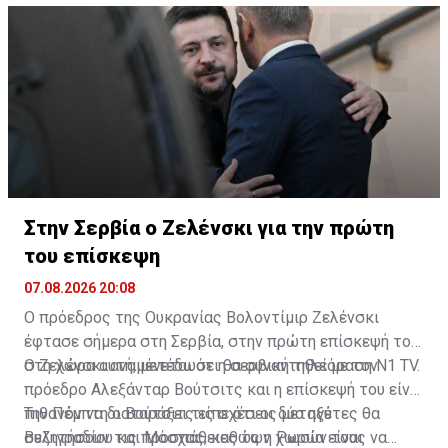
Πιονγκγιάνγκ είναι επίσης γεμάτα με επισκέπτες που
αναζητούν λίγη δροσιά.
Στην Σερβία ο Ζελένσκι για την πρώτη
του επίσκεψη
07.08.2026 20:08
Ο πρόεδρος της Ουκρανίας Βολοντίμιρ Ζελένσκι
έφτασε σήμερα στη Σερβία, στην πρώτη επίσκεψή του
στη χώρα αυτή, μετέδωσε η σερβική τηλεόραση N1 TV.
Ο Ζελένσκι αναμένεται ότι θα συναντηθεί με τον
πρόεδρο Αλεξάνταρ Βούτσιτς και η επίσκεψή του είναι
πιθανόν να διαταράξει τις σχέσεις μεταξύ
Την Πέμπτη ο Βούτσιτς είπε ότι οι δύο ηγέτες θα
Βελιγραδίου και Μόσχας, καθώς η Ρωσία είναι
συζητήσουν τις προσπάθειες των χωρών τους να