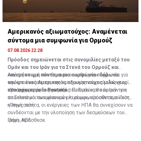
Αμερικανός αξιωματούχος: Αναμένεται
σύντομα μια συμφωνία για Ορμούζ
07.08.2026 22:28
Πρόοδος σημειώνεται στις συνομιλίες μεταξύ του
Ομάν και του Ιράν για τα Στενά του Ορμούζ και
«αναμένουμε σύντομα μια συμφωνία» δήλωσε
Από τη στιγμή που θα ανακοινωθεί μια συμφωνία για
απόψε ένας Αμερικανός αξιωματούχος μιλώντας
την αποκατάσταση της εμπορικής ναυσιπλοΐας χωρίς
στο πρακτορείο Reuters.
προσκόμματα, οι Ηνωμένες Πολιτείες θα άρουν τον
«Υπάρχει πρόοδος μεταξύ του Ομάν και του Ιράν για
αποκλεισμό των ιρανικών λιμένων, πρόσθεσε ο ίδιος.
τα Στενά και αναμένουμε μια συμφωνία σύντομα» είπε
η πηγή αυτή.
«Όπως πάντα, οι ενέργειες των ΗΠΑ θα συνεχίσουν να
συνδέονται με την υλοποίηση των δεσμεύσεων του
Ιράν», πρόσθεσε.
Πηγή: ΑΠΕ