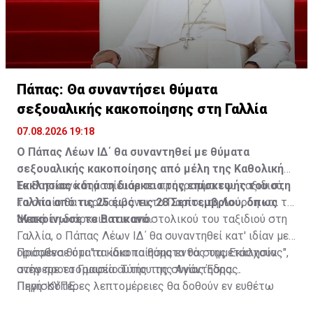
να το απομακρύνει.
Πάπας: Θα συναντήσει θύματα
σεξουαλικής κακοποίησης στη Γαλλία
07.08.2026 19:18
Ο Πάπας Λέων ΙΔ΄ θα συναντηθεί με θύματα
σεξουαλικής κακοποίησης από μέλη της Καθολικής
Εκκλησίας κατά τη διάρκεια της επίσκεψής του στη
Το Βατικανό δημοσίευσε το πρόγραμμα του ταξιδιού,
Γαλλία από τις 25 έως τις 28 Σεπτεμβρίου, όπως
το οποίο θα περιλαμβάνει το Παρίσι, τη Λούρδη και το
ανακοίνωσε το Βατικανό.
Μετς.
"Κατά τη διάρκεια του αποστολικού του ταξιδιού στη
Γαλλία, ο Πάπας Λέων ΙΔ΄ θα συναντηθεί κατ' ιδίαν με
ορισμένα θύματα κακοποίησης εντός της Εκκλησίας",
Πρόσθεσε ότι "τα ίδια τα θύματα θα συμμετάσχουν
ανέφερε το Γραφείο Τύπου της Αγίας Έδρας.
στην προετοιμασία αυτής της συνάντησης.
Περισσότερες λεπτομέρειες θα δοθούν εν ευθέτω
Πηγή: ΚΥΠΕ
χρόνω".