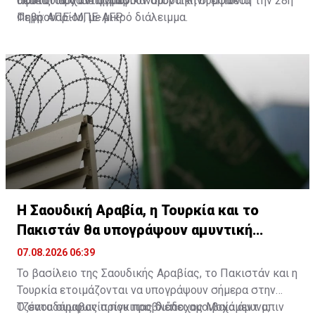
αφότου άρχισε η αμερικανοϊσραηλινή επίθεση την 28η
θέσεις των ανταρτών.
Πακιστάν θα υπογράψουν αμυντική συμφωνία
Φεβρουαρίου, με μικρό διάλειμμα.
Πηγή: ΑΠΕ-ΜΠΕ-AFP
Η Σαουδική Αραβία, η Τουρκία και το
Πακιστάν θα υπογράψουν αμυντική
συμφωνία
07.08.2026 06:39
Το βασίλειο της Σαουδικής Αραβίας, το Πακιστάν και η
Τουρκία ετοιμάζονται να υπογράψουν σήμερα στην
Τζέντα συμφωνία που προβλέπει αμοιβαία άμυνα,
Ο σαουδάραβας πρίγκιπας διάδοχος Μοχάμεντ μπιν