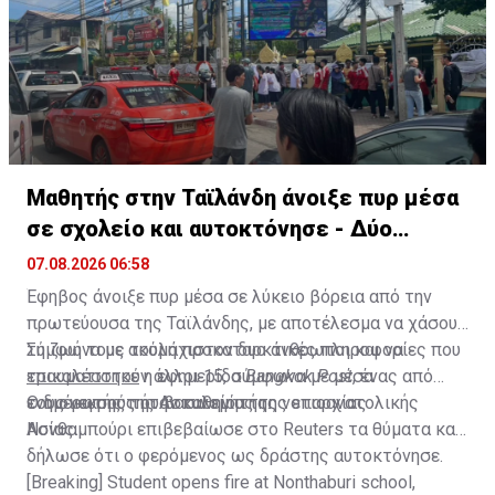
λιγότερα από πέντε χρόνια.
Μαθητής στην Ταϊλάνδη άνοιξε πυρ μέσα
σε σχολείο και αυτοκτόνησε - Δύο
νεκροί
07.08.2026 06:58
Έφηβος άνοιξε πυρ μέσα σε λύκειο βόρεια από την
πρωτεύουσα της Ταϊλάνδης, με αποτέλεσμα να χάσουν
τη ζωή τους τουλάχιστον δυο άνθρωποι και να
Σύμφωνα με ακόμη προκαταρκτικές πληροφορίες που
τραυματιστούν άλλοι 15, σύμφωνα με μέσα
επικαλέστηκε
η εφημερίδα
Bangkok Post
, ένας από
ενημέρωσης του βασιλείου της νοτιοανατολικής
τους νεκρούς ήταν καθηγητής.
Ο διοικητής της Αστυνομίας της επαρχίας
Ασίας.
Νονθαμπούρι επιβεβαίωσε στο Reuters τα θύματα και
δήλωσε ότι ο φερόμενος ως δράστης αυτοκτόνησε.
[Breaking] Student opens fire at Nonthaburi school,