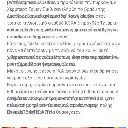
με την υπηρεσία CalFire.
Ο άνδρας που φέρεται να προκάλεσε την πυρκαγιά, ο
Χέρμπερτ Γουέιν Σμιθ, συνελήφθη το βράδυ της
Δευτέρας και αντιμετωπίζει ποινή δίωξη.
Αφού αφέθηκε ελεύθερος υφ’ όρον, μίλησε στον
τοπικό τηλεοπτικό σταθμό KCRA 3 προχθές Τετάρτη
και επέμεινε πως δεν είχε την παραμικρή πρόθεση να
«Είμαι αληθινά συγκλονισμένος για αυτό που έγινε»,
προκαλέσει κακό σε κανέναν.
πρόσθεσε ο 65χρονος.
Είπε πως ήθελε να εξασφαλίσει μερικά χρήματα για να
πάνε να δειπνήσουν με τη σύζυγό του και γι’ αυτό
χρησιμοποιούσε σιδεροπρίονο ώστε να τεμαχίσει
«Γύρισα και ξαφνικά είδα πως είχε πάρει φωτιά πίσω
συντρίμμια όταν ξέσπασε φωτιά.
μου» ξερή βλάστηση, αφηγήθηκε.
Μέχρι στιγμής φέτος η Καλιφόρνια δεν είχε θρηνήσει
νεκρούς εξαιτίας δασικών πυρκαγιών.
Βορειότερα, μεγάλη πυρκαγιά κατέστρεψε πάνω από
800 κτίρια κι ανάγκασε πάνω από 65.000 κατοίκους να
απομακρυνθούν εσπευσμένα από τα σπίτια τους τις
Διαβάστε επίσης:
Ο Τραμπ υπόσχεται ξανά ότι «ο
τελευταίες ημέρες τομείς και προάστια της πόλης
πόλεμος με το Ιράν θα τελειώσει σύντομα»
Σποκέιν, στην πολιτεία Ουάσιγκτον.
Πηγή: ΑΠΕ-ΜΠΕ-AFP