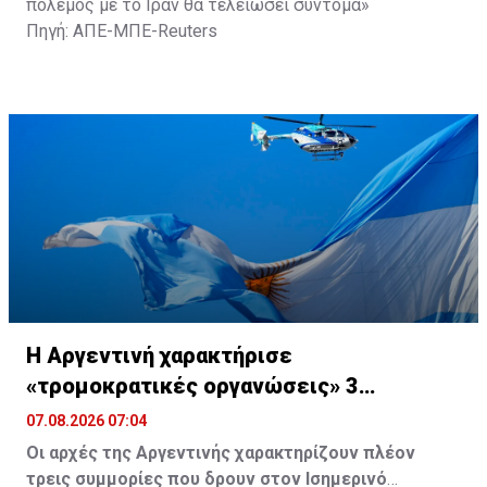
πόλεμος με το Ιράν θα τελειώσει σύντομα»
Πηγή: ΑΠΕ-ΜΠΕ-Reuters
Η Αργεντινή χαρακτήρισε
«τρομοκρατικές οργανώσεις» 3
συμμορίες στον Ισημερινό
07.08.2026 07:04
Οι αρχές της Αργεντινής χαρακτηρίζουν πλέον
τρεις συμμορίες που δρουν στον Ισημερινό