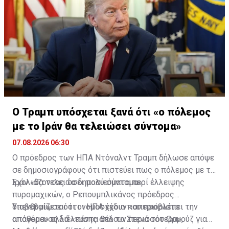
Ο Τραμπ υπόσχεται ξανά ότι «ο πόλεμος
με το Ιράν θα τελειώσει σύντομα»
07.08.2026 06:30
Ο πρόεδρος των ΗΠΑ Ντόναλντ Τραμπ δήλωσε απόψε
σε δημοσιογράφους ότι πιστεύει πως ο πόλεμος με το
Ιράν «θα τελειώσει πολύ σύντομα».
Σχολιάζοντας τα δημοσιεύματα περί έλλειψης
πυρομαχικών, ο Ρεπουμπλικάνος πρόεδρος
διαβεβαίωσε ότι οι ΗΠΑ έχουν «απεριόριστο
Υπενθυμίζεται ότι νομοσχέδιο που προβλέπει την
απόθεμα» αλλά «πάντα θέλουν περισσότερα»,
απαγόρευση διέλευσης από τα Στενά του Ορμούζ για