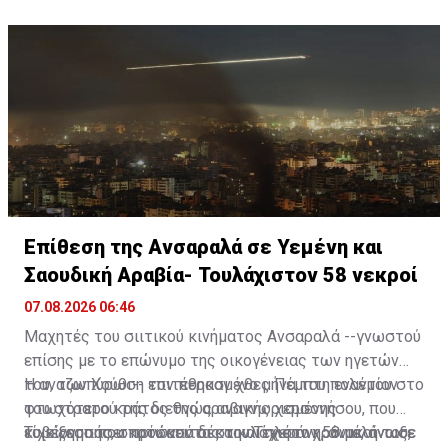
Επίθεση της Ανσαραλά σε Υεμένη και
Σαουδική Αραβία- Τουλάχιστον 58 νεκροί
07.08.2026 06:46
Μαχητές του σιιτικού κινήματος Ανσαραλά --γνωστού
επίσης με το επώνυμο της οικογένειας των ηγετών
του, των Χούθι-- επιτέθηκαν χθες Πέμπτη εναντίον
Η αναζωπύρωση τον περασμένο μήνα του πολέμου στο
του στρατού της διεθνώς αναγνωρισμένης
φτωχότερο κράτος της αραβικής χερσονήσου, που
κυβέρνησης, σκοτώνοντας τουλάχιστον 58 μέλη του,
είχε ξεσπάσει πριν από δέκα και πλέον χρόνια, άνοιξε
Το κίνημα που πρόσκειται στην Τεχεράνη, ανακοίνωσε