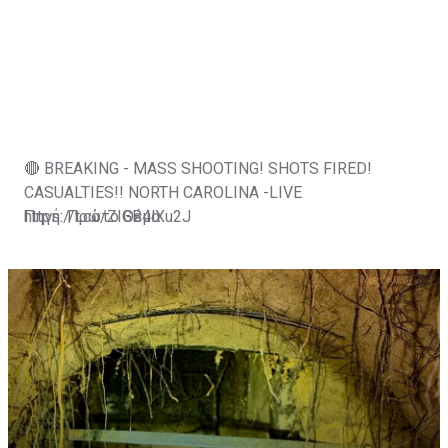
🔴 BREAKING - MASS SHOOTING! SHOTS FIRED!
CASUALTIES!! NORTH CAROLINA -LIVE
https://t.co/ZIGB4lXu2J
Πηγή: Πρώτο Θέμα
— JLR© (@JLRINVESTIGATES)
August 5, 2026