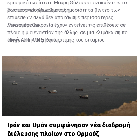
εμπορικά πλοία στη Μαύρη Θάλασσα, ανακοίνωσε το
ρωσικό υπουργείο Άμυνας.
Το υπουργείο έδωσε στη δημοσιότητα βίντεο των
επιθέσεων αλλά δεν αποκάλυψε περισσότερες
λεπτομέρειες.
Ρωσία και Ουκρανία έχουν εντείνει τις επιθέσεις σε
πλοία η μια εναντίον της άλλης, σε μια κλιμάκωση που
οδηγεί στην αύξηση της τιμής του σιταριού
Πηγή: ΑΠΕ-ΜΠΕ-Reuters
παγκοσμίως και απειλεί να μετατρέψει τη Μαύρη
Θάλασσα στο πιο πρόσφατο στρατηγικό σημείο
συμφόρησης μετά τα Στενά του Ορμούζ, που θα
παραλύσει εξαιτίας του πολέμου.
Ιράν και Ομάν συμφώνησαν νέα διαδρομή
διέλευσης πλοίων στο Ορμούζ