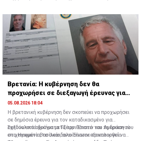
στρατό. Στον σημερινό πόλεμο είναι το επιμελητειακό
κέντρο των Ουκρανών στο μέτωπο του Ντονέτσκ και
βρίσκεται στο επίκεντρο των μαχών.
Βρετανία: Η κυβέρνηση δεν θα
προχωρήσει σε διεξαγωγή έρευνας για
τον Έπστιν
05.08.2026 18:04
Η βρετανική κυβέρνηση δεν σκοπεύει να προχωρήσει
σε δημόσια έρευνα για τον καταδικασμένο για
σεξουαλικά αδικήματα Τζέφρι Έπστιν και τη δράση του
Σχεδόν επτά χρόνια μετά τον θάνατό του Αμερικανού
στο Ηνωμένο Βασίλειο, ανακοίνωσε το υπουργείο
επιχειρηματία, το σκάνδαλο Έπστιν εξακολουθεί να