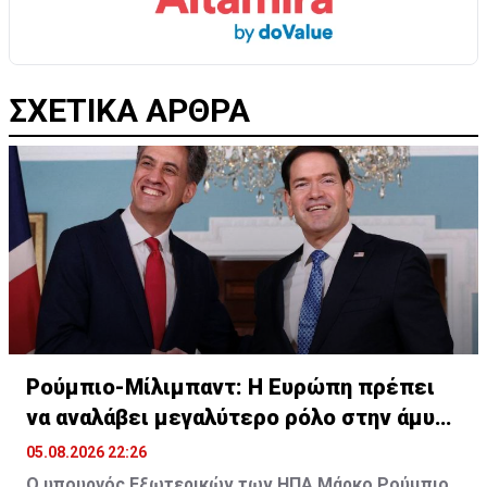
ΣΧΕΤΙΚΑ ΑΡΘΡΑ
Ρούμπιο-Μίλιμπαντ: Η Ευρώπη πρέπει
να αναλάβει μεγαλύτερο ρόλο στην άμυνά
της
05.08.2026 22:26
Ο υπουργός Εξωτερικών των ΗΠΑ Μάρκο Ρούμπιο