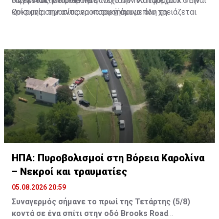
ο Ζελένσκι σε ανάρτησή του στην πλατφόρμα Χ. «Είναι
ΝΑΤΟ πώς μπορούν να συνεχίσουν να παρέχουν στην
Πηγή: ΑΠΕ-ΜΠΕ-Reuters
κρίσιμης σημασίας να καταργήσουμε όλη τη
Ουκρανία την αντιαεροπορική άμυνα που χρειάζεται
γραφειοκρατία και να λάβουμε τι απαιτούμενες
«κατεπειγόντως»
πολιτικές αποφάσεις», πρόσθεσε.
ΗΠΑ: Πυροβολισμοί στη Βόρεια Καρολίνα
– Νεκροί και τραυματίες
05.08.2026 20:59
Συναγερμός σήμανε το πρωί της Τετάρτης (5/8)
κοντά σε ένα σπίτι στην οδό Brooks Road