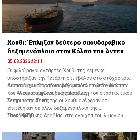
Χούθι: Έπληξαν δεύτερο σαουδαραβικό
δεξαμενόπλοιο στον Κόλπο του Άντεν
05.08.2026 22:11
Οι φιλοϊρανοί αντάρτες Χούθι της Υεμένης
υποστήριξαν την Τετάρτη ότι έβαλαν στο στόχαστρο
δεύτερο σαουδαραβικό δεξαμενόπλοιο στον Κόλπο
Δεν υπάρχει προς το παρόν κάποια επιβεβαίωση από
του Άντεν, σύμφωνα με ανακοίνωση του στρατιωτικού
την πλευρά της Σαουδικής Αραβίας.
εκπροσώπου τους.
Το πρωί της Τετάρτης οι Χούθι ανέφεραν ότι
επιτέθηκαν σε άλλο δεξαμενόπλοιο της
Σαουδαραβικής Αραβίας, στα ανοιχτά του λιμανιού
Πηγή: ΚΥΠΕ
Γιανμπού, στην Ερυθρά Θάλασσα.