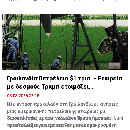
θα μπορούσε ενδεχομένως να ενταχθεί στη
συμφωνία μόλις επιλυθούν ορισμένα τεχνικά θέματα,
δήλωσε.
Γροιλανδία:Πετρέλαιο $1 τρισ. - Εταιρεία
με δεσμούς Τραμπ ετοιμάζει
γεωτρήσεις
08.08.2026 22:18
Νέα ένταση προκαλούν στη Γροιλανδία οι κινήσεις
μιας αμερικανικής πετρελαϊκής εταιρείας με
διασυνδέσεις με τον Ντόναλντ Τραμπ, η οποία
Τις τελευταίες ημέρες, σύμφωνα με τον Guardian, υλικά
προετοιμάζει γεωτρήσεις σε μια απομακρυσμένη
και εξοπλισμός που προορίζονται για την