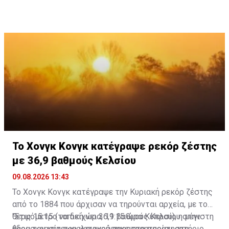
λιμάνια, ενώ αυξήθηκαν οι έλεγχοι σε φυσικούς
ταμιευτήρες, σε ορεινούς χείμαρρους, σε περιοχές που
μπορούν να προκληθούν κατολισθήσεις, σε έργα που
κατασκευάζονται, αλλά και σε τουριστικές περιοχές.
Το Χονγκ Κονγκ κατέγραψε ρεκόρ ζέστης
με 36,9 βαθμούς Κελσίου
09.08.2026 13:43
Το Χονγκ Κονγκ κατέγραψε την Κυριακή ρεκόρ ζέστης
από το 1884 που άρχισαν να τηρούνται αρχεία, με το
θερμόμετρο να δείχνει 36,9 βαθμούς Κελσίου στην
"Στις 15:15 (τοπική ώρα, 11:15 ώρα Κύπρου), η μέγιστη
έδρα του μετεωρολογικού παρατηρητηρίου στη
θερμοκρασία που καταγράφηκε στο παρατηρητήριο