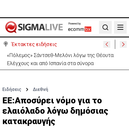
Powered by:
Search
Έκτακτες ειδήσεις
30 χρόνια από τις δολοφονίες Ισαάκ-Σολωμού-
Εκδήλωση μνήμης απόψε στο Παραλίμνι
Ειδήσεις
Διεθνή
EE:Αποσύρει νόμο για το
ελαιόλαδο λόγω δημόσιας
κατακραυγής