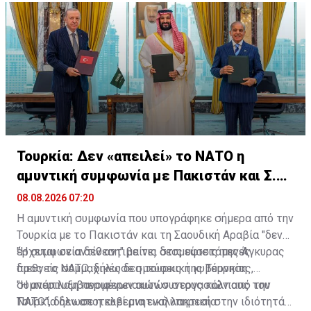
και ασφάλειας».
Τουρκία: Δεν «απειλεί» το ΝΑΤΟ η
αμυντική συμφωνία με Πακιστάν και Σ.
Αραβία
08.08.2026 07:20
Η αμυντική συμφωνία που υπογράφηκε σήμερα από την
Τουρκία με το Πακιστάν και τη Σαουδική Αραβία "δεν
έρχεται σε αντίθεση" με τις δεσμεύσεις της Άγκυρας
"Η συμφωνία δεν αντιβαίνει στις υφιστάμενες
προς το ΝΑΤΟ, δήλωσε η τουρκική κυβέρνηση.
διεθνείς συμμαχικές δεσμεύσεις της Τουρκίας,
συμπεριλαμβανομένων αυτών στους κόλπους του
"Η ανάπτυξη περιφερειακών συνεργασιών από την
ΝΑΤΟ", δήλωσε η κυβερνητική υπηρεσία
Τουρκία δεν αποτελεί μια εναλλακτική στην ιδιότητά