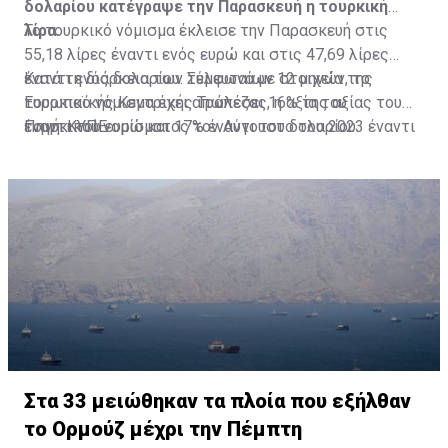
δολαρίου κατέγραψε την Παρασκευή η τουρκική
λίρα.
Το τουρκικό νόμισμα έκλεισε την Παρασκευή στις
55,18 λίρες έναντι ενός ευρώ και στις 47,69 λίρες
έναντι ενός δολαρίου. Σύμφωνα με στοιχεία της
Κατά τη διάρκεια των τελευταίων 12 μηνών, το
Ευρωπαϊκής Κεντρικής Τράπεζας, η αξία του
τουρκικό νόμισμα έχει απωλέσει 16% της αξίας του
τουρκικού νομίσματος τον Αύγουστο του 2023 έναντι
έναντι του ευρώ και 17% έναντι του δολαρίου.
Πηγή: ΚΥΠΕ
του κοινού ευρωπαϊκού νομίσματος ήταν στις 28,53
λίρες έναντι του ευρώ.
Στα 33 μειώθηκαν τα πλοία που εξήλθαν
το Ορμούζ μέχρι την Πέμπτη