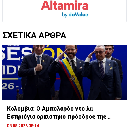
ΣΧΕΤΙΚΑ ΑΡΘΡΑ
Κολομβία: Ο Αμπελάρδο ντε λα
Εσπριέγια ορκίστηκε πρόεδρος της
χώρας
08.08.2026 08:14