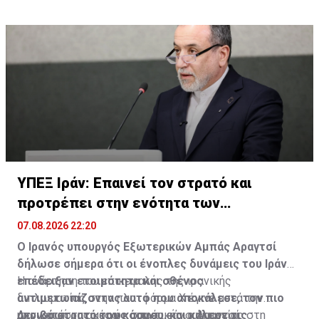
ΥΠΕΞ Ιράν: Επαινεί τον στρατό και
προτρέπει στην ενότητα των
μουσουλμάνων
07.08.2026 22:20
Ο Ιρανός υπουργός Εξωτερικών Αμπάς Αραγτσί
δήλωσε σήμερα ότι οι ένοπλες δυνάμεις του Ιράν
επέδειξαν ετοιμότητα και σθένος
Η ανάρτηση του επικεφαλής της ιρανικής
αντιμετωπίζοντας αυτό που αποκάλεσε, τον πιο
διπλωματίας στην πλατφόρμα Χ έγινε μετά την
ακριβό στρατό του κόσμου, και κάλεσε τις
υπογραφή της κοινής αμυντικής συμφωνίας στη
Δεν κατέστη αμέσως σαφές εάν ο Αραγτσί