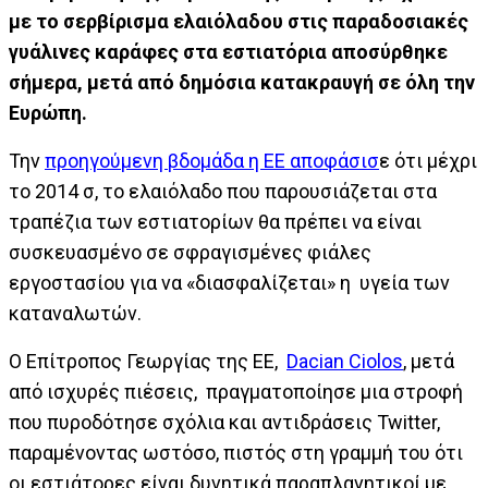
με το σερβίρισμα ελαιόλαδου στις παραδοσιακές
γυάλινες καράφες στα εστιατόρια αποσύρθηκε
σήμερα, μετά από δημόσια κατακραυγή σε όλη την
Ευρώπη.
Την
προηγούμενη βδομάδα η ΕΕ αποφάσισ
ε ότι μέχρι
το 2014 σ, το ελαιόλαδο που παρουσιάζεται στα
τραπέζια των εστιατορίων θα πρέπει να είναι
συσκευασμένο σε σφραγισμένες φιάλες
εργοστασίου για να «διασφαλίζεται» η υγεία των
καταναλωτών.
Ο Επίτροπος Γεωργίας της ΕΕ,
Dacian Ciolos
, μετά
από ισχυρές πιέσεις, πραγματοποίησε μια στροφή
που πυροδότησε σχόλια και αντιδράσεις Twitter,
παραμένοντας ωστόσο, πιστός στη γραμμή του ότι
οι εστιάτορες είναι δυνητικά παραπλανητικοί με