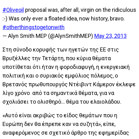
#Oliveoil
proposal was, after all, virgin on the ridiculous
:-) Was only ever a floated idea, now history, bravo.
#otherthingstogetonwith
— Alyn Smith MEP (@AlynSmithMEP)
May 23, 2013
Στη σύνοδο κορυφής των ηγετών της ΕΕ στις
Βρυξέλλες την Τετάρτη, που κύρια θέματα
υποτίθεται ότι ήταν η φοροδιαφυγή, η ενεργειακή
πολιτική και ο συριακός εμφύλιος πόλεμος, ο
Βρετανός πρωθυπουργός Ντέιβιντ Κάμερον έκλεψε
λίγο χρόνο από τα σημαντικά θέματα, για να
σχολιάσει το ολισθηρό... θέμα του ελαιολάδου.
«Αυτό είναι ακριβώς το είδος θεμάτων που η
Ευρώπη δεν θα έπρεπε καν να συζητά», είπε,
αναφερόμενος σε σχετικό άρθρο της εφημερίδας