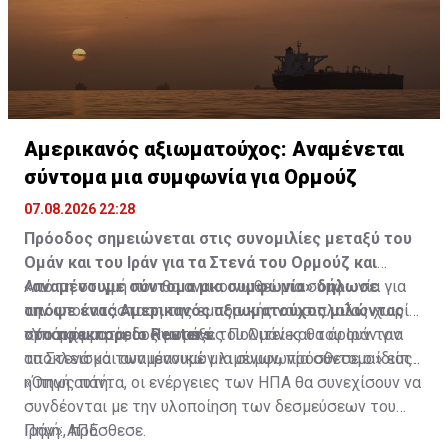
Αμερικανός αξιωματούχος: Αναμένεται
σύντομα μια συμφωνία για Ορμούζ
07.08.2026 22:28
Πρόοδος σημειώνεται στις συνομιλίες μεταξύ του
Ομάν και του Ιράν για τα Στενά του Ορμούζ και
«αναμένουμε σύντομα μια συμφωνία» δήλωσε
Από τη στιγμή που θα ανακοινωθεί μια συμφωνία για
απόψε ένας Αμερικανός αξιωματούχος μιλώντας
την αποκατάσταση της εμπορικής ναυσιπλοΐας χωρίς
στο πρακτορείο Reuters.
προσκόμματα, οι Ηνωμένες Πολιτείες θα άρουν τον
«Υπάρχει πρόοδος μεταξύ του Ομάν και του Ιράν για
αποκλεισμό των ιρανικών λιμένων, πρόσθεσε ο ίδιος.
τα Στενά και αναμένουμε μια συμφωνία σύντομα» είπε
η πηγή αυτή.
«Όπως πάντα, οι ενέργειες των ΗΠΑ θα συνεχίσουν να
συνδέονται με την υλοποίηση των δεσμεύσεων του
Ιράν», πρόσθεσε.
Πηγή: ΑΠΕ