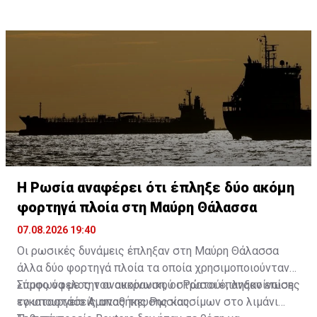
βασικός προμηθευτής της σε φυσικό αέριο.
οικονομική και ενεργειακή συνεργασία τους.
Η Ρωσία αναφέρει ότι έπληξε δύο ακόμη
φορτηγά πλοία στη Μαύρη Θάλασσα
07.08.2026 19:40
Οι ρωσικές δυνάμεις έπληξαν στη Μαύρη Θάλασσα
άλλα δύο φορτηγά πλοία τα οποία χρησιμοποιούνταν
«προς όφελος του ουκρανικού στρατού», ανακοίνωσε
Σύμφωνα με την ανακοίνωση, οι Ρώσοι έπληξαν επίσης
το υπουργείο Άμυνας της Ρωσίας.
εγκαταστάσεις αποθήκευσης καυσίμων στο λιμάνι