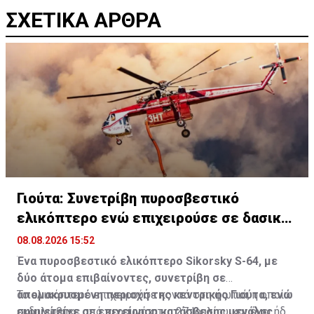
ΣΧΕΤΙΚΑ ΑΡΘΡΑ
Γιούτα: Συνετρίβη πυροσβεστικό
ελικόπτερο ενώ επιχειρούσε σε δασική
πυρκαγιά
08.08.2026 15:52
Ένα πυροσβεστικό ελικόπτερο Sikorsky S-64, με
δύο άτομα επιβαίνοντες, συνετρίβη σε
απομακρυσμένη περιοχή της κεντρικής Γιούτα, ενώ
Το ελικόπτερο επιχειρούσε κοντά στη φωτιά, η οποία
συμμετείχε σε επιχείρηση κατάσβεσης μεγάλης
εκδηλώθηκε από κεραυνό στις 27 Ιουλίου και έχει ήδη