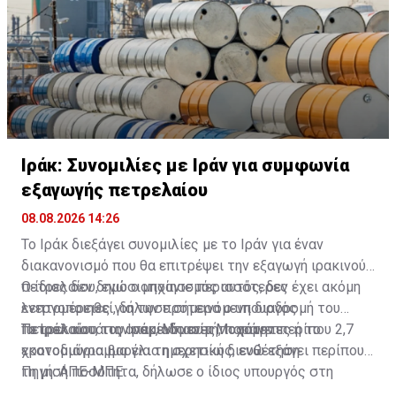
Ιράκ: Συνομιλίες με Ιράν για συμφωνία
εξαγωγής πετρελαίου
08.08.2026 14:26
Το Ιράκ διεξάγει συνομιλίες με το Ιράν για έναν
διακανονισμό που θα επιτρέψει την εξαγωγή ιρακινού
πετρελαίου, ενώ ο μηχανισμός αυτός, δεν έχει ακόμη
Ο ίδιος δεν δημοσιοποίησε περισσότερες
ενεργοποιηθεί, δήλωσε σήμερα ο υπουργός
λεπτομέρειες για την προτεινόμενη διαδρομή του
Πετρελαίου του Ιράκ, Μπασίμ Μοχάμεντ.
πετρελαίου, τις αναμενόμενες ποσότητες ή το
Το Ιράκ κατά την περίοδο αυτή, παράγει περίπου 2,7
χρονοδιάγραμμα για τη σχετική διευθέτηση.
εκατομμύρια βαρέλια ημερησίως, ενώ εξάγει περίπου
τη μισή ποσότητα, δήλωσε ο ίδιος υπουργός στη
Πηγή: ΑΠΕ-ΜΠΕ
διάρκεια μιας συνέντευξης Τύπου, προσθέτοντας ότι η