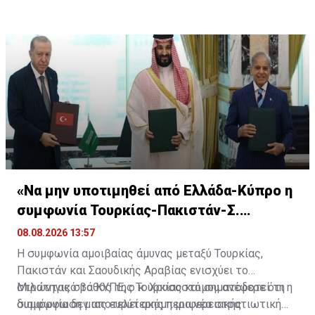
εξαγωγική ικανότητα για τον Αύγουστο περιορίστηκε
στα 1,5 -1,75 εκατομμύρια βαρέλια ημερησίως.
«Να μην υποτιμηθεί από Ελλάδα-Κύπρο η
συμφωνία Τουρκίας-Πακιστάν-Σ.
Αραβίας»
08.08.2026 13:57
Η συμφωνία αμοιβαίας άμυνας μεταξύ Τουρκίας,
Πακιστάν και Σαουδικής Αραβίας ενισχύει το
στρατηγικό βάθος της Τουρκίας και σηματοδοτεί τη
Μιλώντας στο ΚΥΠΕ, ο κ. Χρυσοστόμου ανέφερε ότι η
διαμόρφωση μιας ευρύτερης περιφερειακής
συμφωνία δεν αποτελεί ακόμη μια νέα στρατιωτική