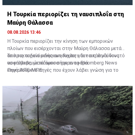
Η Τουρκία περιορίζει τη ναυσιπλοΐα στη
Μαύρη Θάλασσα
08.08.2026 13:46
Η Τουρκία περιορίζει την κίνηση των εμπορικών
πλοίων που εισέρχονται στην Μαύρη Θάλασσα μετά
από τις αυξανόμενες ανησυχίες για τους κινδύνους
Το πρακτορείο ειδήσεων Reuters δεν στάθηκε δυνατό
ασφάλειας, μετέδωσε σήμερα το Bloomberg News
να επιβεβαιώσει άμεσα την αναφορά.
επικαλούμενο πηγές που έχουν λάβει γνώση για το
Πηγή: ΑΠΕ-ΜΠΕ
ζήτημα αυτό.