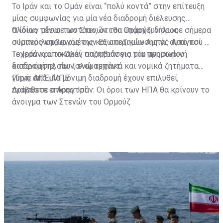
Το Ιράν και το Ομάν είναι “πολύ κοντά” στην επίτευξη
μίας συμφωνίας για μία νέα διαδρομή διέλευσης
πλοίων μέσω των Στενών του Ορμούζ, δήλωσε σήμερα
Ο ίδιος τόνισε ωστόσο, ότι θα υπάρχουν όροι,
ο Ιρανός υπουργός των Εξωτερικών Αμπάς Αραγτσί.
συμπεριλαμβανομένης και αποζημίωσης γι’ αυτό που η
Τεχεράνη αποκαλεί, παραβιάσεις του μνημονίου
Το Ιράν και το Ομάν συζητούν για μία προσωρινή
κατανόησης του Ισλαμαμπάντ.
διαδρομή πλοίων, ενώ τεχνικά και νομικά ζητήματα
γύρω από μία μόνιμη διαδρομή έχουν επιλυθεί,
Πηγή: ΑΠΕ-ΜΠΕ
πρόσθεσε ο Αραγτσί.
Διαβάστε επίσης:
Ιράν: Οι όροι των ΗΠΑ θα κρίνουν το
άνοιγμα των Στενών του Ορμούζ