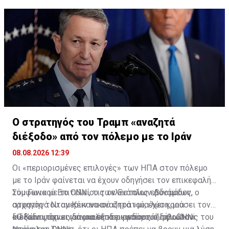
Ο στρατηγός του Τραμπ «αναζητά
διέξοδο» από τον πόλεμο με το Ιράν
08.08.2026 12:39
Οι «περιορισμένες επιλογές» των ΗΠΑ στον πόλεμο
με το Ιράν φαίνεται να έχουν οδηγήσει τον επικεφαλής
του Γενικού Επιτελείου των Ενόπλων Δυνάμεων,
Σύμφωνα με το CNNi, τις τελευταίες εβδομάδες, ο
στρατηγό Νταν Κέιν να αναζητά «μια λύση, μια
αρχηγός του αμερικανικού στρατού, έχει κρούσει τον
διέξοδο», όπως αποκαλύπτει ρεπορτάζ του CNNi.
κώδωνα του κινδύνου σε κορυφαίους συμβούλους του
«Ο Κέιν ψάχνει για μια έξοδο κινδύνου» δήλωσαν