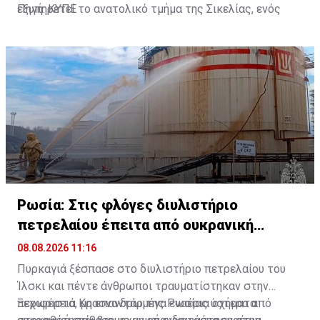
εξυπηρετεί το ανατολικό τμήμα της Σικελίας, ενός
Πηγή: ΚΥΠΕ
από τους δημοφιλέστερους τουριστικούς
προορισμούς της Ιταλίας.
Ρωσία: Στις φλόγες διυλιστήριο
πετρελαίου έπειτα από ουκρανική
επίθεση
08.08.2026 11:16
Πυρκαγιά ξέσπασε στο διυλιστήριο πετρελαίου του
Ίλσκι και πέντε άνθρωποι τραυματίστηκαν στην
περιφέρεια Κρασνοντάρ της Ρωσίας ύστερα από
Ξεχωριστά, μη επανδρωμένα εναέρια οχήματα