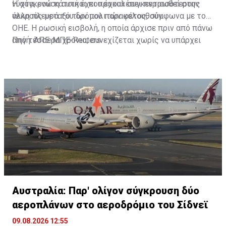
νύχτα, ενώ κάτοικοι που έχουν συγκεντρωθεί στην
Η σύγκρουση αυτή έχει προκαλέσει περισσότερους
άλλη πλευρά του δρόμου παρακολουθούν.
νεκρούς μεταξύ των πολιτών φέτος, σύμφωνα με τον
ΟΗΕ. Η ρωσική εισβολή, η οποία άρχισε πριν από πάνω
από τέσσερα χρόνια, συνεχίζεται χωρίς να υπάρχει
Πηγή: ΑΠΕ-ΜΠΕ-Reuters
προοπτική μιας ειρηνευτικής συμφωνίας.
Αυστραλία: Παρ' ολίγον σύγκρουση δύο
αεροπλάνων στο αεροδρόμιο του Σίδνεϊ
09.08.2026 12:55