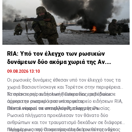
RIA: Υπό τον έλεγχο των ρωσικών
δυνάμεων δύο ακόμα χωριά της Αν.
Ουκρανίας
09.08.2026 13:10
Οι ρωσικές δυνάμεις έθεσαν υπό τον έλεγχό τους τα
χωριά Βασιουτίνσκογε και Τορέτσκ στην περιφέρεια
Ντονέτσκ της ανατολικής Ουκρανίας, μετέδωσε
Το πρακτορείο ειδήσεων Reuters δεν επιβεβαίωσε
σήμερα το ρωσικό κρατικό πρακτορείο ειδήσεων RIA,
άμεσα την αναφορά του υπουργείου.
επικαλούμενο το υπουργείο Άμυνας της Ρωσίας.
Πέντε νεκροί σε ανταλλαγές πληγμάτων
Ρωσικά πλήγματα προκάλεσαν τον θάνατο δύο
ανθρώπων και τον τραυματισμό δεκάδων σε διάφορες
περιφέρειες της Ουκρανίας στη διάρκεια της νύχτας
Πλήγμα ρωσικού drone προκάλεσε τον θάνατο δύο