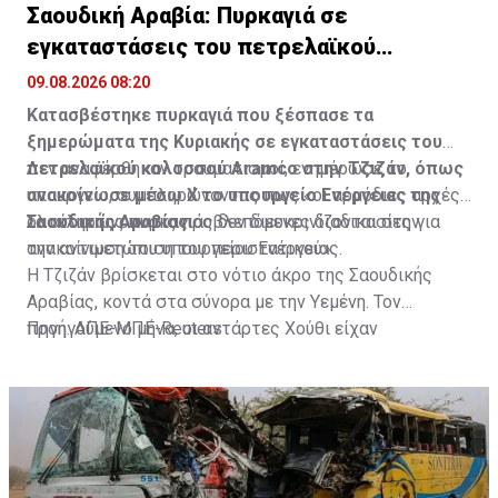
Σαουδική Αραβία: Πυρκαγιά σε
εγκαταστάσεις του πετρελαϊκού
κολοσσού Aramco
09.08.2026 08:20
Κατασβέστηκε πυρκαγιά που ξέσπασε τα
ξημερώματα της Κυριακής σε εγκαταστάσεις του
πετρελαϊκού κολοσσού Aramco στην Τζιζάν, όπως
Δεν αναφέρθηκαν τραυματισμοί, ενημέρωσε το
ανακοίνωσε μέσω Χ το υπουργείο Ενέργειας της
υπουργείο, συμπληρώνοντας πως «οι αρμόδιες αρχές
Σαουδικής Αραβίας.
ολοκληρώνουν τις προβλεπόμενες διαδικασίες για
Τα αίτια της πυρκαγιάς δεν διευκρινίζονται στην
την αντιμετώπιση του περιστατικού».
ανακοίνωση του υπουργείου Ενέργειας.
Η Τζιζάν βρίσκεται στο νότιο άκρο της Σαουδικής
Αραβίας, κοντά στα σύνορα με την Υεμένη. Τον
προηγούμενο μήνα, οι αντάρτες Χούθι είχαν
Πηγή: ΑΠΕ-ΜΠΕ-Reuters
εξαπολύσει επίθεση με πυραύλους και drones εναντίον
διυλιστηρίου της Aramco στην περιοχή.