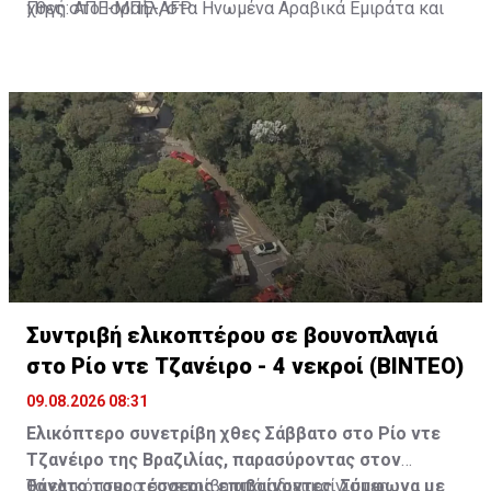
χθες στο Ισραήλ, στα Ηνωμένα Αραβικά Εμιράτα και
Πηγή: ΑΠΕ-ΜΠΕ-AFP
στο Μπαχρέιν, για μια «αποτίμηση της κατάστασης»,
σύμφωνα με τον ισραηλινό δημόσιο ραδιοσταθμό Kan.
Συντριβή ελικοπτέρου σε βουνοπλαγιά
στο Ρίο ντε Τζανέιρο - 4 νεκροί (BINTEO)
09.08.2026 08:31
Ελικόπτερο συνετρίβη χθες Σάββατο στο Ρίο ντε
Τζανέιρο της Βραζιλίας, παρασύροντας στον
θάνατο τους τέσσερις επιβαίνοντες. Σύμφωνα με
Το ελικόπτερο συνετρίβη υπό αδιευκρίνιστες