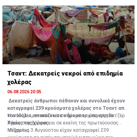
Τσαντ: Δεκατρείς νεκροί από επιδημία
χολέρας
06.08.2026 20:05
Δεκατρείς άνθρωποι πέθαναν και συνολικά έχουν
καταγραφεί 239 κρούσματα χολέρας στο Τσαντ από
τον Ιούλιο, ανακοίνωσε σήμερα το υπουργείο
Η επιδημία εντοπίζεται σε δύο επαρχίες, στη Χατζέρ
Υγείας της χώρας.
Λάμις στα βόρεια και σε εκείνη της πρωτεύουσας
Ντζαμένα.
Μέχρι τις 3 Αυγούστου είχαν καταγραφεί 239