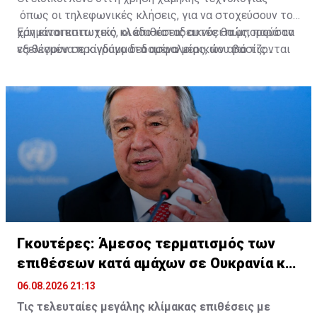
όπως οι τηλεφωνικές κλήσεις, για να στοχεύσουν τον
χρηματοπιστωτικό κλάδο καταδεικνύει πώς, παρά τα
Εάν είναι επιτυχείς, οι επιθέσεις αυτές θα μπορούσαν
εξελιγμένα προγράμματα ασφαλείας, που βασίζονται
να θέσουν σε κίνδυνο δεδομένα μερικών από τις
στην τεχνητή νοημοσύνη, οι παλαιότερες τακτικές
μεγαλύτερες εταιρείες ιδιωτικών κεφαλαίων των
εξακολουθούν να κατατάσσονται μεταξύ των πιο
ΗΠΑ που παρέχουν κεφάλαια σε εταιρείες.
αποτελεσματικών.
Πηγή: ΚΥΠΕ
Γκουτέρες: Άμεσος τερματισμός των
επιθέσεων κατά αμάχων σε Ουκρανία και
Ρωσία
06.08.2026 21:13
Τις τελευταίες μεγάλης κλίμακας επιθέσεις με