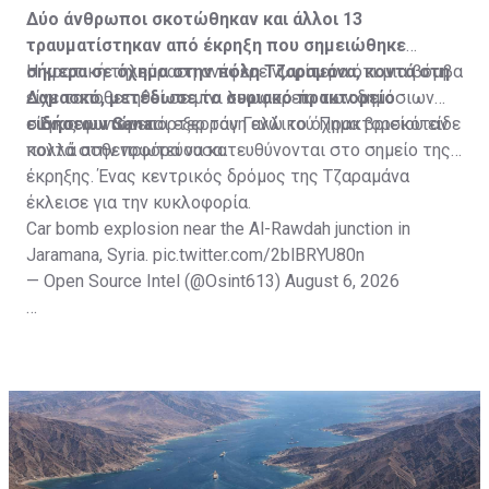
Δύο άνθρωποι σκοτώθηκαν και άλλοι 13
τραυματίστηκαν από έκρηξη που σημειώθηκε
σήμερα σε όχημα στην πόλη Τζαραμάνα, κοντά στη
Η κρατική τηλεόραση ανέφερε νωρίτερα ότι μια βόμβα
Δαμασκό, μετέδωσε το συριακό πρακτορείο
είχε τοποθετηθεί σε μίνι λεωφορείο των δημόσιων
ειδήσεων Sana.
συγκοινωνιών και εξερράγη ενώ το όχημα βρισκόταν
Ένας φωτορεπόρτερ του Γαλλικού Πρακτορείου είδε
κοντά στην πρωτεύουσα.
πολλά ασθενοφόρα να κατευθύνονται στο σημείο της
έκρηξης. Ένας κεντρικός δρόμος της Τζαραμάνα
έκλεισε για την κυκλοφορία.
Car bomb explosion near the Al-Rawdah junction in
Jaramana, Syria.
pic.twitter.com/2blBRYU80n
— Open Source Intel (@Osint613)
August 6, 2026
Πηγή: ΑΠΕ-ΜΠΕ