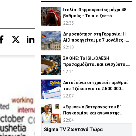
Ιταλία: Θερμοκρασίες μέχρι 48
βαθμούς - Το πιο ζεστό
καλοκαίρι των 100 χρόνων
22:35
Δημοσκόπηση στη Γερμανία: Η
AfD προηγείται με 7 μονάδες -
Διεύρυνε τη διαφορά
22:19
ΣΑ ΟΗΕ: Το ISIL/DAESH
προσαρμόζεται και ενισχύεται
στην Αφρική - Πώς απειλεί
22:14
Αυτοί είναι οι «χρυσοί» αριθμοί
του Τζόκερ για τα 2.500.000
ευρώ
22:07
«Έφυγε» ο βετεράνος του Β'
Παγκοσμίου και αγωνιστής
ΕΟΚΑ, Παύλος Μ. Κασάπης
22:04
Sigma TV Ζωντανά Τώρα
«Όχι» 9 χωρών σε ισχυρισμό