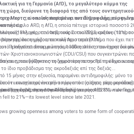
λακτική για τη Γερμανία (AfD), το μεγαλύτερο κόμμα της
τη χώρα, διεύρυνε τη διαφορά της από τους συντηρητικού
τριχ Μερτς, ο οποίος παραμένει αντιδημοφιλής, σύμφωνα 
α του ινστιτούτου Infratest dimap που δόθηκε σήμερα στη δη
σκοπήσεις.
οπτικό όμιλο ARD, η AfD, η οποία πέτυχε ιστορικό ποσοστό 2
ευτικές εκλογές, τον Φεβρουάριο του 2025, αυξάνει τα ποσο
ολόγοι (15%), μπροστά από τους Σοσιαλδημοκράτες (12%), τ
 στην πρόθεση ψήφου, το καλύτερο αποτέλεσμα που έχει πετ
βέρνηση, και τη ριζοσπαστική Αριστερά (11%).
ο». Προηγείται έτσι με επτά μονάδες από το συντηρητικό μ
αυτό η Infratest dimap ρώτησε 1.300 πολίτες που έχουν δικα
τών-Χριστιανοκοινωνιστών (CDU/CSU) που συγκεντρώνει π
δα και προσεγγίζοντας το χειρότερο ποσοστό που έχει κατα
πήσεις, που δόθηκαν στη δημοσιότητα την Τρίτη, έδωσαν ακ
το ίδιο προβάδισμα της ακροδεξιάς επί της δεξιάς.
πό 15 μήνες στην εξουσία, παραμένει αντιδημοφιλής: μόνο το
αι ότι ενισχύεται, ένα μήνα πριν από τις τρεις περιφερειακέ
ουν ικανοποιημένοι από το έργο του (αύξηση μίας μονάδας)
μα της χώρας, το εκλογικό προπύργιο της AfD.
ο από την κυβέρνηση συνολικά δηλώνει μόνο το 13% των Γερμ
andTrend poll shows the AfD rising to a record 28%, widening it
fell to 21%—its lowest level since late 2021.
ows growing openness among voters to some form of cooperati
Γερμανία: Όχι στο "τείχος πυρός" προς AfD από τον πρωθυπο
c.twitter.com/JFtJSk7F8v