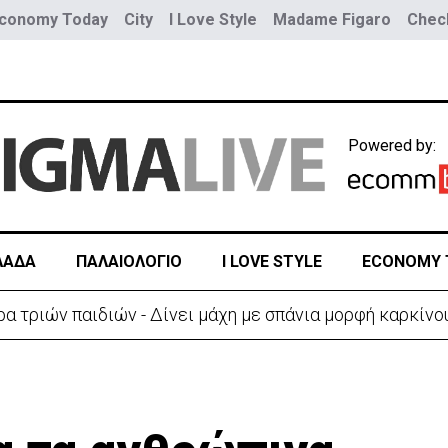
conomy Today
City
I Love Style
Madame Figaro
Check
Powered by:
ΛΑΔΑ
ΠΑΛΑΙΟΛΟΓΙΟ
I LOVE STYLE
ECONOMY 
ύο τραμ - Τουλάχιστον 25 τραυματίες, οι 7 σοβαρά