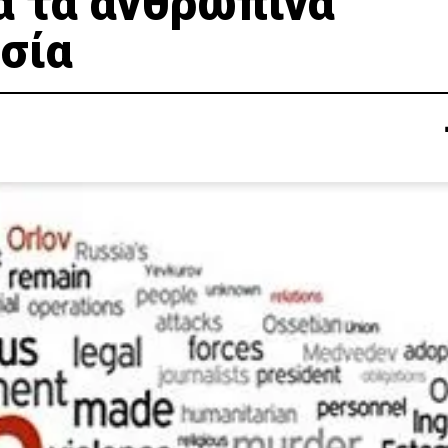
ια τα ανθρώπινα
σία