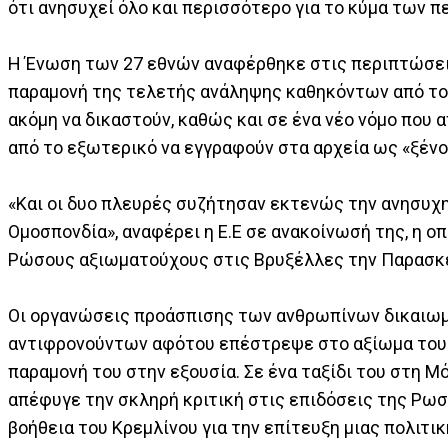
ότι ανησυχεί όλο και περισσότερο για το κύμα των π
Η Ένωση των 27 εθνών αναφέρθηκε στις περιπτώσε
παραμονή της τελετής ανάληψης καθηκόντων από τον 
ακόμη να δικαστούν, καθώς και σε ένα νέο νόμο που
από το εξωτερικό να εγγραφούν στα αρχεία ως «ξένο
«Και οι δυο πλευρές συζήτησαν εκτενώς την ανησυχ
Ομοσπονδία», αναφέρει η Ε.Ε σε ανακοίνωσή της, η ο
Ρώσους αξιωματούχους στις Βρυξέλλες την Παρασκ
Οι οργανώσεις προάσπισης των ανθρωπίνων δικαιωμ
αντιφρονούντων αφότου επέστρεψε στο αξίωμα του π
παραμονή του στην εξουσία. Σε ένα ταξίδι του στη Μ
απέφυγε την σκληρή κριτική στις επιδόσεις της Ρω
βοήθεια του Κρεμλίνου για την επίτευξη μιας πολιτι