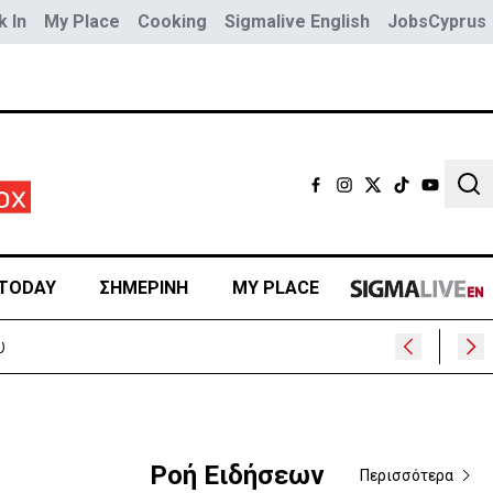
 In
My Place
Cooking
Sigmalive English
JobsCyprus
Sear
TODAY
ΣΗΜΕΡΙΝΗ
MY PLACE
Ροή Ειδήσεων
Περισσότερα