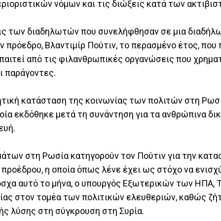
εριοριστικών νόμων και τις διώξεις κατά των ακτιβισ
ις των διαδηλωτών που συνελήφθησαν σε μια διαδήλ
πρόεδρο, Βλαντιμίρ Πούτιν, το περασμένο έτος, που
 απαιτεί από τις φιλανθρωπικές οργανώσεις που χρημ
ι παράγοντες.
ητική κατάσταση της κοινωνίας των πολιτών στη Ρωσ
ποία εκδόθηκε μετά τη συνάντηση για τα ανθρώπινα δι
ευή.
άτων στη Ρωσία κατηγορούν τον Πούτιν για την κατα
ροέδρου, η οποία όπως λένε έχει ως στόχο να ενισχ
όσχα αυτό το μήνα, ο υπουργός Εξωτερικών των ΗΠΑ, Τ
σίας στον τομέα των πολιτικών ελευθεριών, καθώς ζή
κής λύσης στη σύγκρουση στη Συρία.