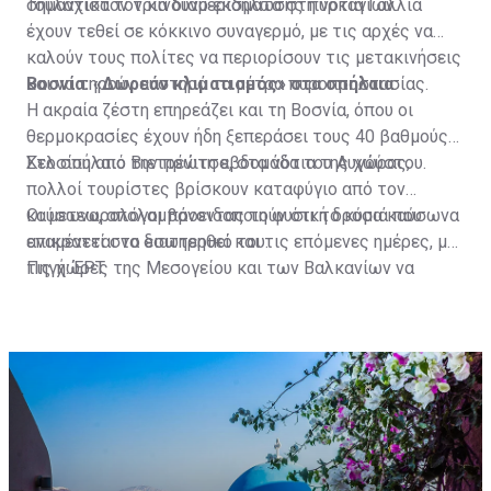
σημαντικά τον κίνδυνο εκδήλωσης πυρκαγιών.
Τουλάχιστον τρία διαμερίσματα στη νότια Γαλλία
έχουν τεθεί σε κόκκινο συναγερμό, με τις αρχές να
καλούν τους πολίτες να περιορίσουν τις μετακινήσεις
και να τηρούν αυστηρά τα μέτρα πυροπροστασίας.
Βοσνία: «Δωρεάν κλιματισμός» στα σπήλαια
Η ακραία ζέστη επηρεάζει και τη Βοσνία, όπου οι
θερμοκρασίες έχουν ήδη ξεπεράσει τους 40 βαθμούς
Κελσίου από την πρώτη εβδομάδα του Αυγούστου.
Στο σπήλαιο Βιετρένιτσα, στα νότια της χώρας,
πολλοί τουρίστες βρίσκουν καταφύγιο από τον
καύσωνα, απολαμβάνοντας τη φυσική δροσιά που
Οι μετεωρολόγοι προειδοποιούν ότι το κύμα καύσωνα
επικρατεί στο εσωτερικό του.
αναμένεται να διατηρηθεί και τις επόμενες ημέρες, με
τις χώρες της Μεσογείου και των Βαλκανίων να
Πηγή: ΕΡΤ
παραμένουν αντιμέτωπες με ιδιαίτερα υψηλές
θερμοκρασίες και αυξημένους κινδύνους για τη
δημόσια υγεία και την εκδήλωση δασικών πυρκαγιών.