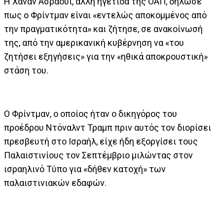
Η Χανάν Ασράουι, άλλη ηγέτιδα της ΟΑΠ, δήλωσε
πως ο Φρίντμαν είναι «εντελώς αποκομμένος από
την πραγματικότητα» και ζήτησε, σε ανακοίνωσή
της, από την αμερικανική κυβέρνηση να «του
ζητήσει εξηγήσεις» για την «ηθικά αποκρουστική»
στάση του.
Ο Φρίντμαν, ο οποίος ήταν ο δικηγόρος του
προέδρου Ντόναλντ Τραμπ πριν αυτός τον διορίσει
πρεσβευτή στο Ισραήλ, είχε ήδη εξοργίσει τους
Παλαιστινίους τον Σεπτέμβριο μιλώντας στον
ισραηλινό Τύπο για «δήθεν κατοχή» των
παλαιστινιακών εδαφών.