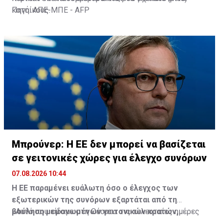
κατοίκους.
Πηγή: ΑΠΕ-ΜΠΕ - AFP
Μπρούνερ: Η ΕΕ δεν μπορεί να βασίζεται
σε γειτονικές χώρες για έλεγχο συνόρων
07.08.2026 10:44
Η ΕΕ παραμένει ευάλωτη όσο ο έλεγχος των
εξωτερικών της συνόρων εξαρτάται από τη
βούληση μεμονωμένων γειτονικών κρατών,
«Αυτό που είδαμε στη Θέουτα τις τελευταίες ημέρες