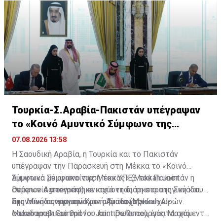
Αλγερία, στην προσπάθειά τους να φτάσουν στην
Ευρώπη.
Τουρκία-Σ.Αραβία-Πακιστάν υπέγραψαν
το «Κοινό Αμυντικό Σύμφωνο της
Μέκκας»
07.08.2026 13:58
Η Σαουδική Αραβία, η Τουρκία και το Πακιστάν
υπέγραψαν την Παρασκευή στη Μέκκα το «Κοινό
Αμυντικό Σύμφωνο της Μέκκας» (Makkah Joint
Σύμφωνα με ανακοίνωση του ΥΠΕΞ του Πακιστάν η
Defence Agreement), ενισχύοντας τη στρατηγική και
συμφωνία υπογράφηκε κατά τη διάρκεια της Συνόδου
αμυντική συνεργασία μεταξύ των τριών χωρών.
της Μέκκας για την Κοινή Άμυνα (Makkah Al-
Στη σύνοδο συμμετείχαν ο διάδοχος του
Mukarramah Summit for Joint Defence), έπειτα από
σαουδαραβικού θρόνου και πρωθυπουργός Μοχάμεντ