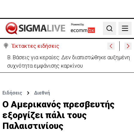
Powered by:
Search
Έκτακτες ειδήσεις
Αβέβαιη η θαλάσσια σύνδεση Κύπρου-Ελλάδας - Το
2027 ίσως η τελευταία χρονιά
Ειδήσεις
Διεθνή
Ο Αμερικανός πρεσβευτής
εξοργίζει πάλι τους
Παλαιστινίους