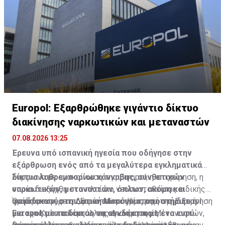
Europol: Εξαρθρώθηκε γιγάντιο δίκτυο
διακίνησης ναρκωτικών και μεταναστών
07.08.2026 13:25
Έρευνα υπό ισπανική ηγεσία που οδήγησε στην
εξάρθρωση ενός από τα μεγαλύτερα εγκληματικά
δίκτυα λαθρεμπορίου κάνναβης, συνθετικών
Σύμφωνα με ανακοίνωση της Europol, η επιχείρηση, η
ναρκωτικών, μεταναστών, όπλων, ακόμη και
οποία διεξήχθη στο πλαίσιο νεοσυσταθείσας ειδικής
φυγόδικων, στη Δυτική Μεσόγειο, υποστήριξε η
ομάδας εντός του Ευρωπαϊκού Κέντρου της Europol
Όπως αναφέρεται, με έντονη συμμετοχή στη διακίνηση
Europol, με το δίκτυο να συνδέεται με ένα ευρύ
για την Καταπολέμηση της Διακίνησης Μεταναστών,
μεταναστών και σε άλλες εγκληματικές