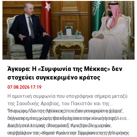
Άγκυρα: Η «Συμφωνία της Μέκκας» δεν
στοχεύει συγκεκριμένο κράτος
07.08.2026 17:19
Η αμυντική συμφωνία που υπογράφηκε σήμερα μεταξύ
της Σαουδικής Αραβίας, του Πακιστάν και της
Τουρκίας "δεν στοχεύει κάποια συγκεκριμένη χώρα",
"Η συμφωνία της Μέκκας, που δεν στοχεύει κάποια
δήλωσε η τουρκική προεδρία σε ανακοίνωσή της.
συγκεκριμένη χώρα, θα ενισχύσει την κοινή ασφάλεια
και τη συλλογική αποτροπή των τριών χωρών,
Διαβάστε επίσης:
Τουρκία-Σ.Αραβία-Πακιστάν
συμβάλλοντας σημαντικά στην προάσπιση της ειρήνης
υπέγραψαν το «Κοινό Αμυντικό Σύμφωνο της Μέκκας»