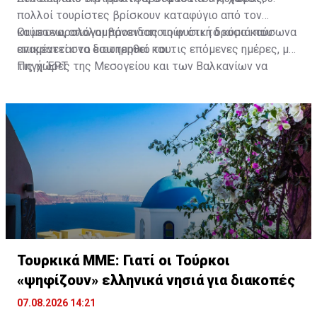
πολλοί τουρίστες βρίσκουν καταφύγιο από τον
καύσωνα, απολαμβάνοντας τη φυσική δροσιά που
Οι μετεωρολόγοι προειδοποιούν ότι το κύμα καύσωνα
επικρατεί στο εσωτερικό του.
αναμένεται να διατηρηθεί και τις επόμενες ημέρες, με
τις χώρες της Μεσογείου και των Βαλκανίων να
Πηγή: ΕΡΤ
παραμένουν αντιμέτωπες με ιδιαίτερα υψηλές
θερμοκρασίες και αυξημένους κινδύνους για τη
δημόσια υγεία και την εκδήλωση δασικών πυρκαγιών.
Τουρκικά ΜΜΕ: Γιατί οι Τούρκοι
«ψηφίζουν» ελληνικά νησιά για διακοπές
07.08.2026 14:21