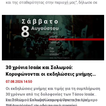
και της σταθερότητας στην περιοχή μας", δήλωσε σε
ανακοίνωση που δημοσιεύτηκε στην πλατφόρμα Χ ο
διευθυντής επικοινωνίας της τουρκικής προεδρίας
Μπουρχανετίν Ντουράν.
30 χρόνια Ισαάκ και Σολωμού:
Κορυφώνονται οι εκδηλώσεις μνήμης
(ΒΙΝΤΕΟ)
07.08.2026 14:50
Οι εκδηλώσεις μνήμης και τιμής για τη συμπλήρωση
30 χρόνων από τις δολοφονίες των Τάσου Ισαάκ
και Σολωμού Σολωμού κορυφώνονται το τριήμερο
Στο πλαίσιο των εκδηλώσεων, η Πρωτοβουλία
7-9 Αυγούστου, με οδοιπορικά, πορείες
Μνήμης Ισαάκ-Σολωμού, με τη συμμετοχή