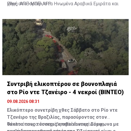
χθες στο Ισραήλ, στα Ηνωμένα Αραβικά Εμιράτα και
Πηγή: ΑΠΕ-ΜΠΕ-AFP
στο Μπαχρέιν, για μια «αποτίμηση της κατάστασης»,
σύμφωνα με τον ισραηλινό δημόσιο ραδιοσταθμό Kan.
Συντριβή ελικοπτέρου σε βουνοπλαγιά
στο Ρίο ντε Τζανέιρο - 4 νεκροί (BINTEO)
09.08.2026 08:31
Ελικόπτερο συνετρίβη χθες Σάββατο στο Ρίο ντε
Τζανέιρο της Βραζιλίας, παρασύροντας στον
θάνατο τους τέσσερις επιβαίνοντες. Σύμφωνα με
Το ελικόπτερο συνετρίβη υπό αδιευκρίνιστες