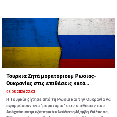
δώσει το τελικό «πράσινο φως» για να αρχίσουν οι
γεωτρήσεις.
Τουρκία:Ζητά μορατόριουμ Ρωσίας-
Ουκρανίας στις επιθέσεις κατά
εμπορικών πλοίων
08.08.2026 22:03
Η Τουρκία ζήτησε από τη Ρωσία και την Ουκρανία να
εφαρμόσουν ένα "μορατόριο" στις επιθέσεις που
στοχεύουν τα εμπορικά πλοία στη Μαύρη Θάλασσα,
Απέναντι στην έξαρση των επιθέσεων, η Τουρκία