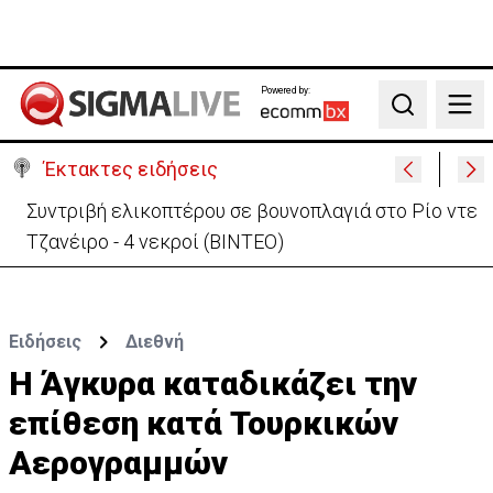
Powered by:
Search
Έκτακτες ειδήσεις
ΚΕ: Το μείζον είναι η Τουρκία να επανέλθει στο
τραπέζι των διαπραγματεύσεων
Ειδήσεις
Διεθνή
Η Άγκυρα καταδικάζει την
επίθεση κατά Τουρκικών
Αερογραμμών