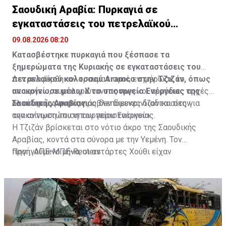
Σαουδική Αραβία: Πυρκαγιά σε
εγκαταστάσεις του πετρελαϊκού
κολοσσού Aramco
09.08.2026 08:20
Κατασβέστηκε πυρκαγιά που ξέσπασε τα
ξημερώματα της Κυριακής σε εγκαταστάσεις του
πετρελαϊκού κολοσσού Aramco στην Τζιζάν, όπως
Δεν αναφέρθηκαν τραυματισμοί, ενημέρωσε το
ανακοίνωσε μέσω Χ το υπουργείο Ενέργειας της
υπουργείο, συμπληρώνοντας πως «οι αρμόδιες αρχές
Σαουδικής Αραβίας.
ολοκληρώνουν τις προβλεπόμενες διαδικασίες για
Τα αίτια της πυρκαγιάς δεν διευκρινίζονται στην
την αντιμετώπιση του περιστατικού».
ανακοίνωση του υπουργείου Ενέργειας.
Η Τζιζάν βρίσκεται στο νότιο άκρο της Σαουδικής
Αραβίας, κοντά στα σύνορα με την Υεμένη. Τον
προηγούμενο μήνα, οι αντάρτες Χούθι είχαν
Πηγή: ΑΠΕ-ΜΠΕ-Reuters
εξαπολύσει επίθεση με πυραύλους και drones εναντίον
διυλιστηρίου της Aramco στην περιοχή.