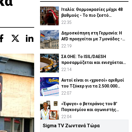
κα
Ιταλία: Θερμοκρασίες μέχρι 48
βαθμούς - Το πιο ζεστό
καλοκαίρι των 100 χρόνων
22:35
Δημοσκόπηση στη Γερμανία: Η
AfD προηγείται με 7 μονάδες -
Διεύρυνε τη διαφορά
22:19
ΣΑ ΟΗΕ: Το ISIL/DAESH
προσαρμόζεται και ενισχύεται
στην Αφρική - Πώς απειλεί
22:14
Αυτοί είναι οι «χρυσοί» αριθμοί
του Τζόκερ για τα 2.500.000
ευρώ
22:07
«Έφυγε» ο βετεράνος του Β'
Παγκοσμίου και αγωνιστής
ΕΟΚΑ, Παύλος Μ. Κασάπης
22:04
Sigma TV Ζωντανά Τώρα
«Όχι» 9 χωρών σε ισχυρισμό