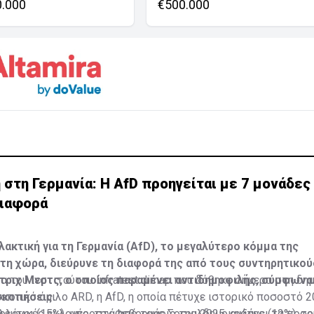
0.000
€500.000
τη Γερμανία: Η AfD προηγείται με 7 μονάδες 
διαφορά
λακτική για τη Γερμανία (AfD), το μεγαλύτερο κόμμα της
τη χώρα, διεύρυνε τη διαφορά της από τους συντηρητικού
τριχ Μερτς, ο οποίος παραμένει αντιδημοφιλής, σύμφωνα 
α του ινστιτούτου Infratest dimap που δόθηκε σήμερα στη δη
σκοπήσεις.
οπτικό όμιλο ARD, η AfD, η οποία πέτυχε ιστορικό ποσοστό 2
ευτικές εκλογές, τον Φεβρουάριο του 2025, αυξάνει τα ποσο
ολόγοι (15%), μπροστά από τους Σοσιαλδημοκράτες (12%), τ