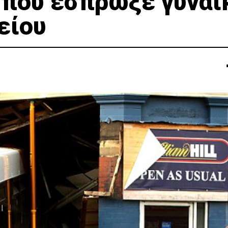
που έσπρωξε γυναί
είου