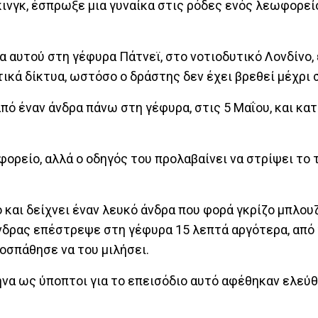
κινγκ, έσπρωξε μια γυναίκα στις ρόδες ενός λεωφορείο
α αυτού στη γέφυρα Πάτνεϊ, στο νοτιοδυτικό Λονδίνο, 
ικά δίκτυα, ωστόσο ο δράστης δεν έχει βρεθεί μέχρι 
πό έναν άνδρα πάνω στη γέφυρα, στις 5 Μαΐου, και κατ
ορείο, αλλά ο οδηγός του προλαβαίνει να στρίψει το τ
και δείχνει έναν λευκό άνδρα που φορά γκρίζο μπλουζ
νδρας επέστρεψε στη γέφυρα 15 λεπτά αργότερα, από 
οσπάθησε να του μιλήσει.
ήνα ως ύποπτοι για το επεισόδιο αυτό αφέθηκαν ελεύθ