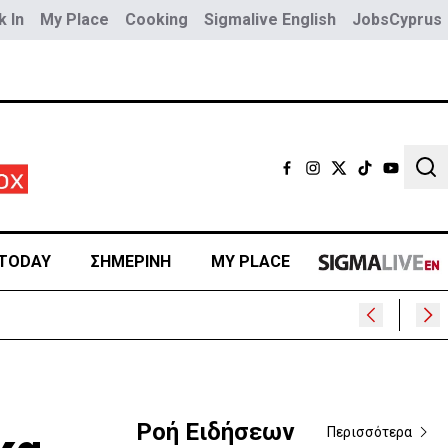
 In
My Place
Cooking
Sigmalive English
JobsCyprus
Sear
TODAY
ΣΗΜΕΡΙΝΗ
MY PLACE
Ροή Ειδήσεων
Περισσότερα