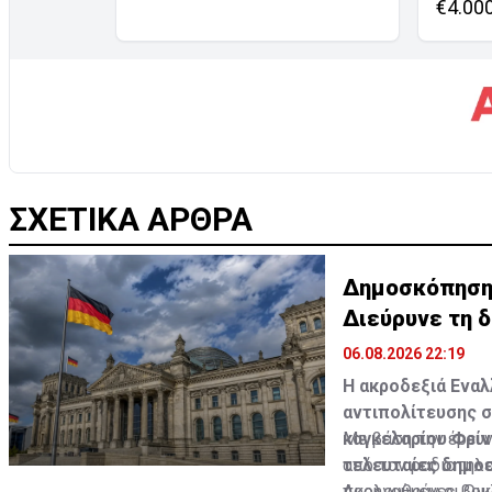
€4.00
ΣΧΕΤΙΚΑ ΑΡΘΡΑ
Δημοσκόπηση σ
Διεύρυνε τη 
06.08.2026 22:19
Η ακροδεξιά Εναλ
αντιπολίτευσης σ
καγκελαρίου Φρίν
Με βάση την έρευν
τελευταίες δημο
από τον ραδιοτηλε
προηγούμενες βουλ
Ακολουθούν οι Οικ