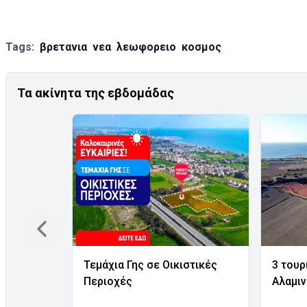
Tags:
βρετανια
νεα
λεωφορειο
κοσμος
Τα ακίνητα της εβδομάδας
Τεμάχια Γης σε Οικιστικές
3 τουρ
Περιοχές
Αλαμι