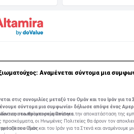
ξιωματούχος: Αναμένεται σύντομα μια συμφων
ται στις συνομιλίες μεταξύ του Ομάν και του Ιράν για τα 
μένουμε σύντομα μια συμφωνία» δήλωσε απόψε ένας Αμερ
λώντας στο πρακτορείο Reuters.
 θα ανακοινωθεί μια συμφωνία για την αποκατάσταση της εμ
ς προσκόμματα, οι Ηνωμένες Πολιτείες θα άρουν τον αποκλε
 πρόσθεσε ο ίδιος.
μεταξύ του Ομάν και του Ιράν για τα Στενά και αναμένουμε μ