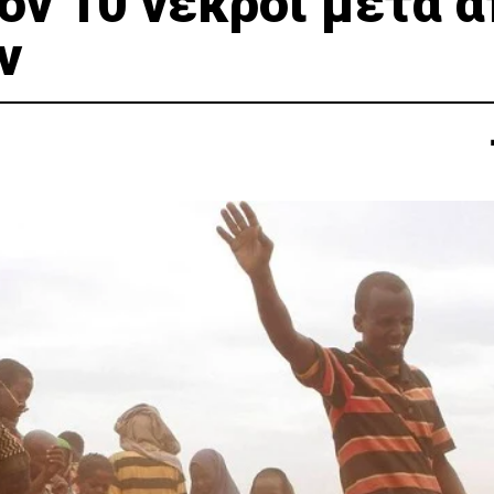
ον 10 νεκροί μετά 
ν