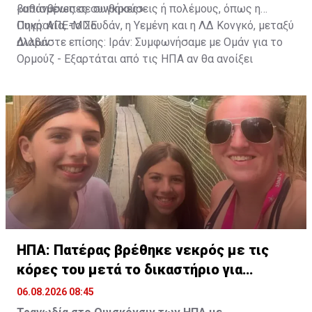
«απάνθρωπες συνθήκες».
βυθισμένες σε συγκρούσεις ή πολέμους, όπως η
Ουκρανία, το Σουδάν, η Υεμένη και η ΛΔ Κονγκό, μεταξύ
Πηγή: ΑΠΕ-ΜΠΕ
άλλων.
Διαβάστε επίσης:
Ιράν: Συμφωνήσαμε με Ομάν για το
Ορμούζ - Εξαρτάται από τις ΗΠΑ αν θα ανοίξει
ΗΠΑ: Πατέρας βρέθηκε νεκρός με τις
κόρες του μετά το δικαστήριο για
διαζύγιο
06.08.2026 08:45