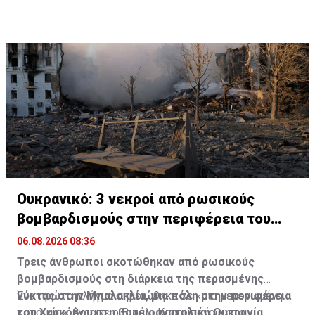
Ουκρανικό: 3 νεκροί από ρωσικούς
βομβαρδισμούς στην περιφέρεια του
Χαρκόβου
06.08.2026 08:36
Τρεις άνθρωποι σκοτώθηκαν από ρωσικούς
βομβαρδισμούς στη διάρκεια της περασμένης
νύκτας στην Μπαλακλία, μια πόλη στην περιφέρεια
Ένα πρώτο πλήγμα σημειώθηκε σε «μια μεμονωμένη
του Χαρκόβου στη βορειοανατολική Ουκρανία,
κατοικία», έγραψε ο Βιτάλι Καραμπάνοφ στο