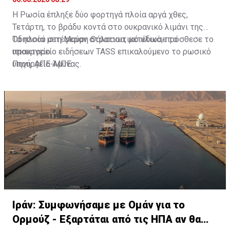
Η Ρωσία έπληξε δύο φορτηγά πλοία αργά χθες,
Τετάρτη, το βράδυ κοντά στο ουκρανικό λιμάνι της
Οδησσού στη Μαύρη Θάλασσα, μετέδωσε το
Τα πλοία μετέφεραν στρατιωτικό υλικό, πρόσθεσε το
πρακτορείο ειδήσεων TASS επικαλούμενο το ρωσικό
υπουργείο.
υπουργείο Άμυνας.
Πηγή: ΑΠΕ-ΜΠΕ
Ιράν: Συμφωνήσαμε με Ομάν για το
Ορμούζ - Εξαρτάται από τις ΗΠΑ αν θα