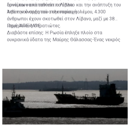
δυνάμεων από τον νότιο Λίβανο και την ανάπτυξη του
αρνείται να καταθέσει τα όπλα.
λιβανικού στρατού στην περιοχή.
Από την έναρξη του τελευταίου πολέμου, 4.300
άνθρωποι έχουν σκοτωθεί στον Λίβανο, μαζί με 38
ισραηλινούς στρατιώτες.
Πηγή: ΑΠΕ-ΜΠΕ
Διαβάστε επίσης:
Η Ρωσία έπληξε πλοίο στα
ουκρανικά ύδατα της Μαύρης Θάλασσας-Ένας νεκρός