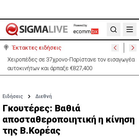
Powered by:
Search
Έκτακτες ειδήσεις
ΠτΔ προς νέα μέλη Κυβέρνησης: Μηδενική πίστωση
χρόνου-Δουλειά 24 ώρες το 24ωρο
Ειδήσεις
Διεθνή
Γκουτέρες: Βαθιά
αποσταθεροποιητική η κίνηση
της Β.Κορέας