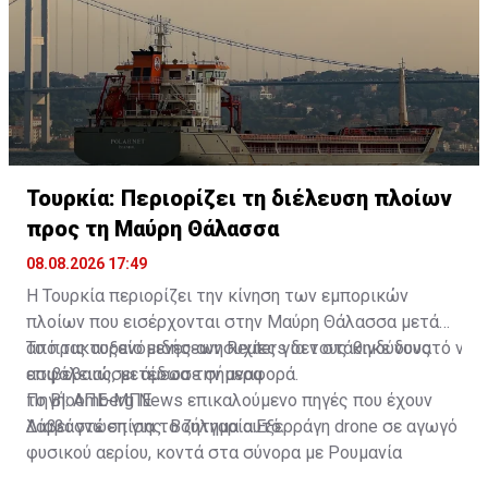
Τουρκία: Περιορίζει τη διέλευση πλοίων
προς τη Μαύρη Θάλασσα
08.08.2026 17:49
Η Τουρκία περιορίζει την κίνηση των εμπορικών
πλοίων που εισέρχονται στην Μαύρη Θάλασσα μετά
από τις αυξανόμενες ανησυχίες για τους κινδύνους
Το πρακτορείο ειδήσεων Reuters δεν στάθηκε δυνατό να
ασφάλειας, μετέδωσε σήμερα
επιβεβαιώσει άμεσα την αναφορά.
το Bloomberg News επικαλούμενο πηγές που έχουν
Πηγή: ΑΠΕ-ΜΠΕ
λάβει γνώση για το ζήτημα αυτό.
Διαβάστε επίσης:
Βουλγαρία:Εξερράγη drone σε αγωγό
φυσικού αερίου, κοντά στα σύνορα με Ρουμανία