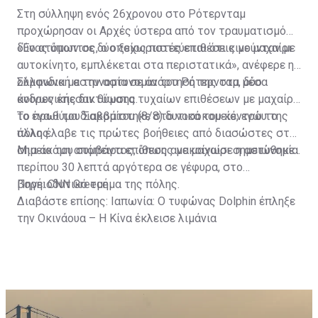
Στη σύλληψη ενός 26χρονου στο Ρότερνταμ
προχώρησαν οι Αρχές ύστερα από τον τραυματισμό
δύο ατόμων σε δύο ξεχωριστές επιθέσεις με μαχαίρι.
«Ένας ύποπτος, ο οποίος πιστεύεται ότι κινούνταν με
αυτοκίνητο, εμπλέκεται στα περιστατικά», ανέφερε η
ολλανδική αστυνομία σε ανάρτησή της στα μέσα
Σύμφωνα με την αστυνομία του Ρότερνταμ, δύο
κοινωνικής δικτύωσης.
άνδρες έπεσαν θύματα τυχαίων επιθέσεων με μαχαίρι
το πρωί του Σαββάτου (8/8) δυτικά του κέντρου της
Το ένα θύμα διακομίστηκε στο νοσοκομείο, ενώ το
πόλης.
άλλο έλαβε τις πρώτες βοήθειες από διασώστες στο
σημείο του συμβάντος, όπως ανακοίνωσε η αστυνομία.
Μια ακόμη απόπειρα επίθεσης με μαχαίρι σημειώθηκε
περίπου 30 λεπτά αργότερα σε γέφυρα, στο
βορειοδυτικό τμήμα της πόλης.
Πηγή: CNN Greece
Διαβάστε επίσης:
Ιαπωνία: Ο τυφώνας Dolphin έπληξε
την Οκινάουα – Η Κίνα έκλεισε λιμάνια