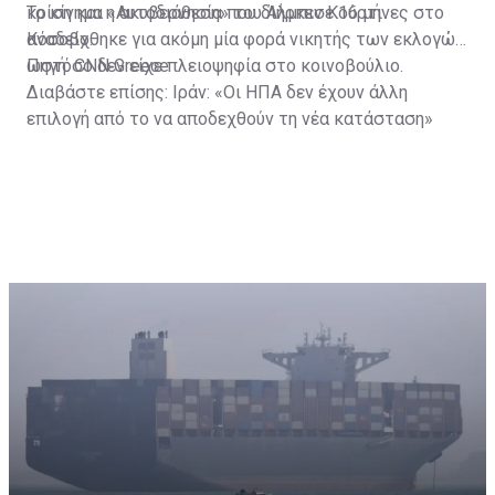
κρίση και η ακυβερνησία που διήρκεσε 16 μήνες στο
Το κίνημα «Αυτοδιάθεση» του Άλμπιν Κούρτι
Κόσοβο.
αναδείχθηκε για ακόμη μία φορά νικητής των εκλογών,
ωστόσο δεν είχε πλειοψηφία στο κοινοβούλιο.
Πηγή: CNN Greece
Διαβάστε επίσης:
Ιράν: «Οι ΗΠΑ δεν έχουν άλλη
επιλογή από το να αποδεχθούν τη νέα κατάσταση»