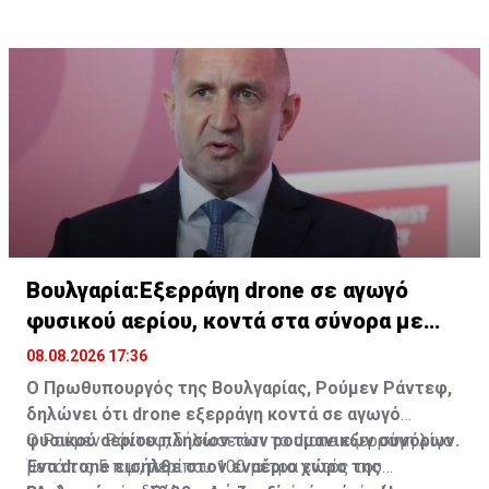
Βουλγαρία:Εξερράγη drone σε αγωγό
φυσικού αερίου, κοντά στα σύνορα με
Ρουμανία
08.08.2026 17:36
Ο Πρωθυπουργός της Βουλγαρίας, Ρούμεν Ράντεφ,
δηλώνει ότι drone εξερράγη κοντά σε αγωγό
φυσικού αερίου πλησίον των ρουμανικών συνόρων.
Ο Ρούμεν Ράντεφ, δήλωσε ότι το drone εξερράγη λίγο
Ένα drone εισήλθε στον εναέριο χώρο της
μετά τις 5 π.μ., περίπου 100 μέτρα εντός του