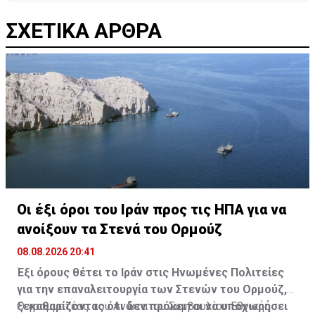
ΣΧΕΤΙΚΑ ΑΡΘΡΑ
Οι έξι όροι του Ιράν προς τις ΗΠΑ για να
ανοίξουν τα Στενά του Ορμούζ
08.08.2026 20:41
Έξι όρους θέτει το Ιράν στις Ηνωμένες Πολιτείες
για την επαναλειτουργία των Στενών του Ορμούζ,
ξεκαθαρίζοντας ότι δεν πρόκειται να υποχωρήσει
Ο γραμματέας του Ανώτατου Συμβουλίου Εθνικής