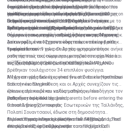
δημοσιότητας. Από την ένοπλη
τον εαυτό. Τραυματισμένος μεταφέρθηκε στο
συνέχεια περπατάει οπλισμένος στον διάδρομο του
over 30 at a school in Bang Kruai, Thailand. He shot his
επίθεση τραυματίστηκαν περισσότερα από 20
νοσοκομείο, ωστόσο υπέκυψε καθ' οδόν.
σχολείου και σπέρνει τον όλεθρο ρίχνοντας σε
grandparents at home beforehand, then turned the gun on
Η επίθεση σημειώθηκε λίγο μετά τις 10 το πρωί της
άτομα, εκ των οποίων τα 10 νοσηλεύονται σε
ανθρώπους. Στο τέλος καταγράφεται να τρέχει με το
himself.
Παρασκευής, τοπική ώρα, στο σχολείο Debsirin
pic.twitter.com/9YYd49CwXn
κρίσιμη κατάσταση. Ο αριθμός των νεκρών ανέβηκε
όπλο στο χέρι και εξαφανίζεται.
— Polymarket Intel (@PolymarketIntel)
Nonthaburi, το οποίο βρίσκεται σε μεγάλη αστική,
Σκότωσε πρώτα τους παππούδες του στο σπίτι
August 7, 2026
σήμερα στους εννέα, καθώς, όπως ανακοίνωσε η
οικιστική και εμπορική περιοχή βόρεια της Μπανγκόκ.
Οι έρευνες των αρχών αποκάλυψαν πως ο 14χρονος
Αστυνομία, ένα 12χρονο κοριτσάκι υπέκυψε στα
ζούσε μαζί με τους παππούδες του, οι οποίοι βρέθηκαν
τραύματά του.
νεκροί στο σπίτι τους. Οι Αρχές εκτιμούν ότι ο
Το πιστόλι των 9 χιλιοστών που χρησιμοποίησε ανήκε
μαθητής τους σκότωσε πριν μεταβεί στο σχολείο και
στον παππού του, σύμφωνα με την αστυνομία. Κατά
ανοίξει πυρ εναντίον των εκπαιδευτικών.
τις ίδιες πληροφορίες, στην κατοχή του 14χρονου
🚨🇹🇭 DEADLY SCHOOL SHOOTING IN THAILAND
βρέθηκαν τουλάχιστον 34 επιπλέον φυσίγγια.
A 14-year-old student opened fire at Debsirin Nonthaburi
Μέχρι στιγμής δεν έχει γίνει γνωστό το κίνητρο πίσω
School near Bangkok
από την ένοπλη επίθεση και οι Αρχές συνεχίζουν τις
έρευνες προκειμένου να διαπιστώσουν τι οδήγησε τον
«Ήταν καλό παιδί και καλός μαθητής», λέει
Police say he killed his grandparents before entering the
μαθητή στο μακελειό.
εκπαιδευτικός του σχολείο
school & firing 26+ rounds
Ο αναπληρωτής υπουργός Εσωτερικών της Ταϊλάνδης,
Πολαπί Σουαντσαουί, έδωσε στη δημοσιότητα
At least 8 people were killed
περισσότερες πληροφορίες για τον 14χρονο,
Student shooter dies by suicide after Nonthaburi school
#กราดยิง
#This_And_That
#ข่าวด่วน
αναφέροντας ότι, σύμφωνα με τα στοιχεία που
attack; 2 dead, up to 20 injured
#ThepSirin
pic.twitter.com/WdUgckEz8i