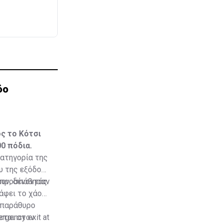
δο
ς το Κότσι
0 πόδια.
κατηγορία της
υ της εξόδου
υ προσπάθησαν
ουν, δένοντάς
άφει το χάος
 παράθυρο
ζεται στον
ergency exit at