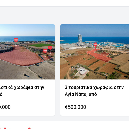
ιστικά χωράφια στην
3 τουριστικά χωράφια στην
νό
Αγία Νάπα, από
0.000
€500.000