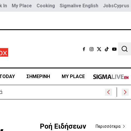
 In
My Place
Cooking
Sigmalive English
JobsCyprus
Sear
TODAY
ΣΗΜΕΡΙΝΗ
MY PLACE
Ροή Ειδήσεων
Περισσότερα