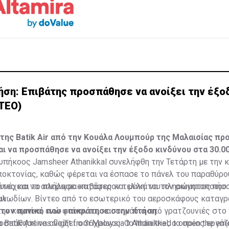
ήση: Επιβάτης προσπάθησε να ανοίξει την έξο
ΝΤΕΟ)
της Batik Air από την Κουάλα Λουμπούρ της Μαλαισίας προ
αι να προσπάθησε να ανοίξει την έξοδο κινδύνου στα 30.00
υπήκοος Jamsheer Athanikkal συνελήφθη την Τετάρτη με την 
οκτονίας, καθώς φέρεται να έσπασε το πάνελ του παραθύρο
συνέχεια να απείλησε επιβάτες και μέλη του πληρώματος πο
άτες και το πλήρωμα κατάφεραν τελικά να τον ακινητοποιήσ
ν.
καλωδίων. Βίντεο από το εσωτερικό του αεροσκάφους καταγρ
ην καμπίνα, ενώ φαίνονται και σημάδια από γρατζουνιές στο
 τον πανικό που επικράτησε στην πτήση
οσπάθησε να ανοίξει ο 36χρονος. Ο Athanikkal, ο οποίος εργά
 Batik Airlines flight from Malaysia to India tried to open the em