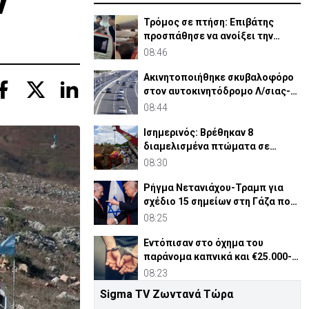
ν
Τρόμος σε πτήση: Επιβάτης
προσπάθησε να ανοίξει την
έξοδο κινδύνου (ΒΙΝΤΕΟ)
08:46
Ακινητοποιήθηκε σκυβαλοφόρο
στον αυτοκινητόδρομο Λ/σιας-Λ/
κας – Κλειστή λωρίδα
08:44
Ισημερινός: Βρέθηκαν 8
διαμελισμένα πτώματα σε
παράνομο μεταλλείο
08:30
Ρήγμα Νετανιάχου-Τραμπ για
σχέδιο 15 σημείων στη Γάζα που
αποδέχθηκε η Χαμάς
08:25
Εντόπισαν στο όχημα του
παράνομα καπνικά και €25.000-
Συνελήφθη 34χρονος
08:23
Sigma TV Ζωντανά Τώρα
Αίγυπτος:Ένας νεκρός και πέντε