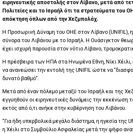
ειρηνευτικής αποστολής στον Λίβανο, μετά από τε
Πολιτείες και το Ισραήλ ότι τα στρατεύματα του Ο
απόκτηση όπλων από την Χεζμπολάχ.
Η Προσωρινή Δύναμη του ΟΗΕ στον Λίβανο (UNIFIL), η
σύνορα του Λιβάνου με το Ισραήλ. Η Ουάσιγκτον θεωρ
έχει ισχυρή παρουσία στον νότιο Λίβανο, τρομοκρατ
Η πρέσβειρα των ΗΠΑ στα Ηνωμένα Εθνη, Νίκι Χέιλι, 
να ανανεώσει την εντολή της UNIFIL ώστε να "διασφα
δυνατό βαθμό".
Μετά από έναν πόλεμο μεταξύ του Ισραήλ και της Χε
εγγυηθούν οι ειρηνευτικές δυνάμεις την εκκένωση το
εκτός από ό,τι ανήκε στην κυβέρνηση του Λιβάνου.
"Για ήδη υπερβολικά μεγάλο διάστημα, η ηγεσία της U
η Χέιλι στο Συμβούλιο Ασφαλείας μετά την ψήφο αν