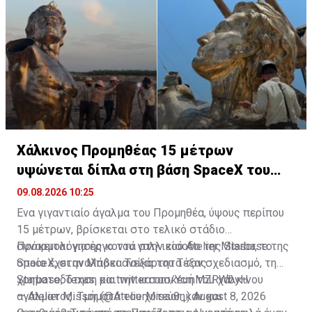
Χάλκινος Προμηθέας 15 μέτρων
υψώνεται δίπλα στη βάση SpaceX του
Έλον Μασκ
09.08.2026 10:25
Ένα γιγαντιαίο άγαλμα του Προμηθέα, ύψους περίπου
15 μέτρων, βρίσκεται στο τελικό στάδιο
συναρμολόγησης κοντά στην είσοδο της Starbase της
Πρόκειται για έργο του γαλλικού Atelier Missor, το
SpaceX, στην Μπόκα Τσίκα του Τέξας.
οποίο έχει αναλάβει ανεξάρτητα τον σχεδιασμό, τη
χρηματοδότηση και την κατασκευή του χάλκινου
Starbase, Texas.
pic.twitter.com/YcmMZRWbyH
αγάλματος. Τμήματά του χυτεύθηκαν και
— Atelier Missor (@AtelierMissor_)
August 8, 2026