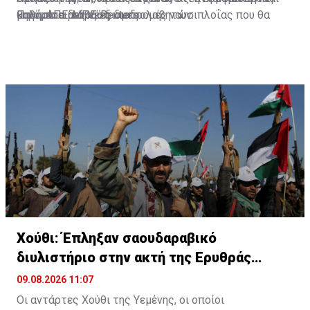
μηνύματα μεταξύ διαμεσολαβητών.
θαλάσσια διάβαση.
καθορίσει τις νέες διαδρομές ναυσιπλοΐας που θα
Πηγή: ΑΠΕ-ΜΠΕ-Reuters
χρησιμοποιηθούν αμέσως μετά από την εκπλήρωση
άλλων όρων από τις ΗΠΑ, ώστε τα στενά να
επαναλειτουργήσουν για τη ναυσιπλοΐα.
Χούθι: Έπληξαν σαουδαραβικό
διυλιστήριο στην ακτή της Ερυθράς
Θάλασσας
09.08.2026 11:07
Οι αντάρτες Χούθι της Υεμένης, οι οποίοι