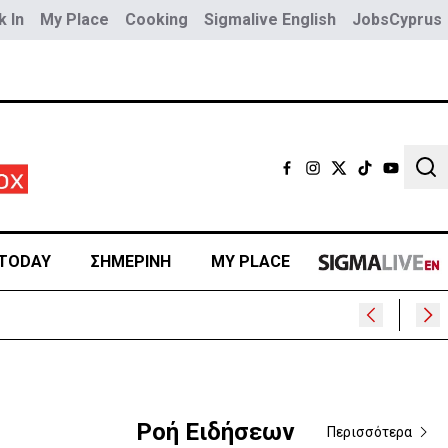
 In
My Place
Cooking
Sigmalive English
JobsCyprus
Sear
TODAY
ΣΗΜΕΡΙΝΗ
MY PLACE
Ροή Ειδήσεων
Περισσότερα