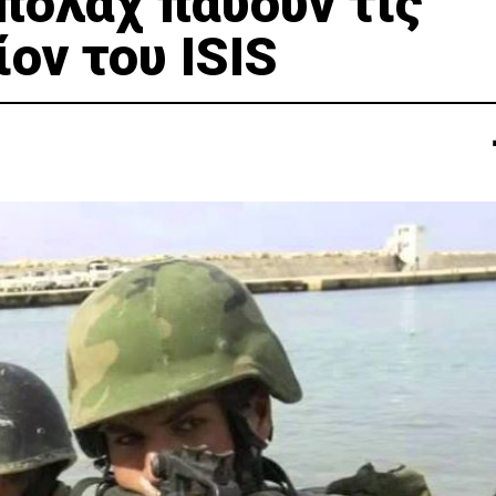
ολάχ παύουν τις
ον του ISIS