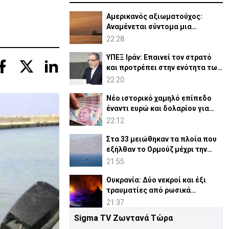
Αμερικανός αξιωματούχος:
Αναμένεται σύντομα μια
συμφωνία για Ορμούζ
22:28
ΥΠΕΞ Ιράν: Επαινεί τον στρατό
και προτρέπει στην ενότητα των
μουσουλμάνων
22:20
Νέο ιστορικό χαμηλό επίπεδο
έναντι ευρώ και δολαρίου για
τουρκική λίρα
22:12
Στα 33 μειώθηκαν τα πλοία που
εξήλθαν το Ορμούζ μέχρι την
Πέμπτη
21:55
Ουκρανία: Δύο νεκροί και έξι
τραυματίες από ρωσικά
πλήγματα
21:37
Sigma TV Ζωντανά Τώρα
ΗΠΑ: Η Γερουσία ενέκρινε νέες