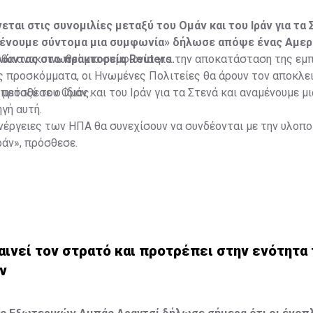
ται στις συνομιλίες μεταξύ του Ομάν και του Ιράν για τα 
μένουμε σύντομα μια συμφωνία» δήλωσε απόψε ένας Αμερ
λώντας στο πρακτορείο Reuters.
 θα ανακοινωθεί μια συμφωνία για την αποκατάσταση της εμ
ς προσκόμματα, οι Ηνωμένες Πολιτείες θα άρουν τον αποκλε
 πρόσθεσε ο ίδιος.
μεταξύ του Ομάν και του Ιράν για τα Στενά και αναμένουμε μ
γή αυτή.
νέργειες των ΗΠΑ θα συνεχίσουν να συνδέονται με την υλοπ
άν», πρόσθεσε.
αινεί τον στρατό και προτρέπει στην ενότητα
ν