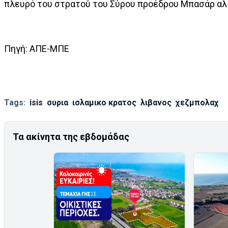
πλευρό του στρατού του Σύρου προέδρου Μπασάρ αλ
Πηγή: ΑΠΕ-ΜΠΕ
Tags:
isis
συρια
ισλαμικο κρατος
λιβανος
χεζμπολαχ
Τα ακίνητα της εβδομάδας