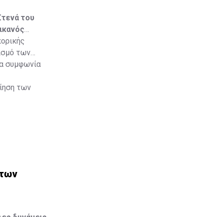
Στενά του
ικανός
πορικής
ισμό των
ια συμφωνία
οίηση των
 των