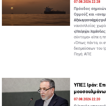
07.08.2026 22:28
Πρόοδος σημειώνε
Ορμούζ και «ανα
αξιωματούχος μι
Από τη στιγμή που
ναυσιπλοΐας χωρί
ιρανικών λιμένων,
«Υπάρχει πρόοδος 
σύντομα» είπε η πη
«Όπως πάντα, οι ε
δεσμεύσεων του Ιρ
Πηγή: ΑΠΕ
ΥΠΕΞ Ιράν: Επ
μουσουλμάνω
07.08.2026 22:20