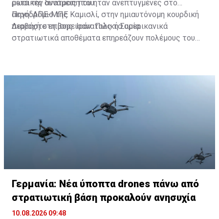
μετά την ανατροπή του.
ρωσικές δυνάμεις που ήταν ανεπτυγμένες στο
αεροδρόμιο της Καμισλί, στην ημιαυτόνομη κουρδική
Πηγή: ΑΠΕ-ΜΠΕ
περιοχή στη βορειοανατολική Συρία.
Διαβάστε επίσης:
Ιράν: Πώς τα αμερικανικά
στρατιωτικά αποθέματα επηρεάζουν πολέμους του
Ισαήλ
Γερμανία: Νέα ύποπτα drones πάνω από
στρατιωτική βάση προκαλούν ανησυχία
10.08.2026 09:48