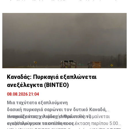
Καναδάς: Πυρκαγιά εξαπλώνεται
ανεξέλεγκτα (ΒΙΝΤΕΟ)
08.08.2026 21:04
Μια ταχύτατα εξαπλούμενη
δασική πυρκαγιά σαρώνει τον δυτικό Καναδά,
αναγκάζοντας χιλιάδες ανθρώπους να
Η πυρκαγιά στην περιοχή Μπαλντ Ρέιτζ μαίνεται
εγκαταλείψουν τα σπίτια τους.
ανεξέλεγκτη και επεκτάθηκε σε έκταση περίπου 5.000