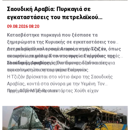
Σαουδική Αραβία: Πυρκαγιά σε
εγκαταστάσεις του πετρελαϊκού
κολοσσού Aramco
09.08.2026 08:20
Κατασβέστηκε πυρκαγιά που ξέσπασε τα
ξημερώματα της Κυριακής σε εγκαταστάσεις του
πετρελαϊκού κολοσσού Aramco στην Τζιζάν, όπως
Δεν αναφέρθηκαν τραυματισμοί, ενημέρωσε το
ανακοίνωσε μέσω Χ το υπουργείο Ενέργειας της
υπουργείο, συμπληρώνοντας πως «οι αρμόδιες αρχές
Σαουδικής Αραβίας.
ολοκληρώνουν τις προβλεπόμενες διαδικασίες για
Τα αίτια της πυρκαγιάς δεν διευκρινίζονται στην
την αντιμετώπιση του περιστατικού».
ανακοίνωση του υπουργείου Ενέργειας.
Η Τζιζάν βρίσκεται στο νότιο άκρο της Σαουδικής
Αραβίας, κοντά στα σύνορα με την Υεμένη. Τον
προηγούμενο μήνα, οι αντάρτες Χούθι είχαν
Πηγή: ΑΠΕ-ΜΠΕ-Reuters
εξαπολύσει επίθεση με πυραύλους και drones εναντίον
διυλιστηρίου της Aramco στην περιοχή.