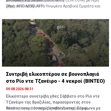
μαζικών πληγμάτων.
Ανατολή (U.S. Central Command ή CENTCOM) μετέβη
το Ισραήλ για τη μετάβαση αυτή.
χθες στο Ισραήλ, στα Ηνωμένα Αραβικά Εμιράτα και
Πηγή: ΑΠΕ-ΜΠΕ-AFP
στο Μπαχρέιν, για μια «αποτίμηση της κατάστασης»,
σύμφωνα με τον ισραηλινό δημόσιο ραδιοσταθμό Kan.
Συντριβή ελικοπτέρου σε βουνοπλαγιά
στο Ρίο ντε Τζανέιρο - 4 νεκροί (BINTEO)
09.08.2026 08:31
Ελικόπτερο συνετρίβη χθες Σάββατο στο Ρίο ντε
Τζανέιρο της Βραζιλίας, παρασύροντας στον
θάνατο τους τέσσερις επιβαίνοντες. Σύμφωνα με
Το ελικόπτερο συνετρίβη υπό αδιευκρίνιστες