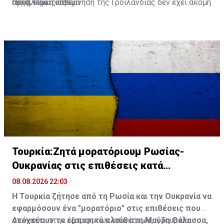
προβλέψεις του.
αυτά, ενώ η κυβέρνηση της Γροιλανδίας δεν έχει ακόμη
Πηγή: Πρώτο Θέμα
δώσει το τελικό «πράσινο φως» για να αρχίσουν οι
γεωτρήσεις.
Τουρκία:Ζητά μορατόριουμ Ρωσίας-
Ουκρανίας στις επιθέσεις κατά
εμπορικών πλοίων
08.08.2026 22:03
Η Τουρκία ζήτησε από τη Ρωσία και την Ουκρανία να
εφαρμόσουν ένα "μορατόριο" στις επιθέσεις που
στοχεύουν τα εμπορικά πλοία στη Μαύρη Θάλασσα,
Απέναντι στην έξαρση των επιθέσεων, η Τουρκία