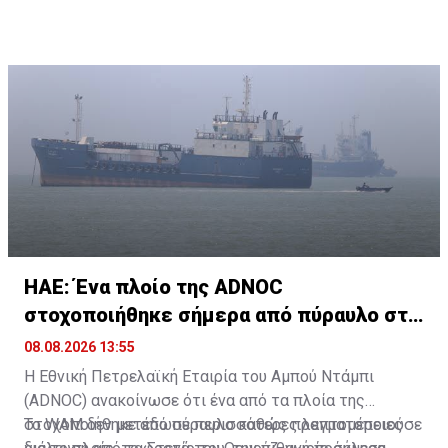
διαφορετικές και αλληλοεπικαλυπτόμενες
συνεργασίες στον τομέα της ασφάλειας και της
οικονομίας.
ΗΑΕ: Ένα πλοίο της ADNOC
στοχοποιήθηκε σήμερα από πύραυλο στα
Στενά του Ορμούζ
08.08.2026 13:55
Η Εθνική Πετρελαϊκή Εταιρία του Αμπού Ντάμπι
(ADNOC) ανακοίνωσε ότι ένα από τα πλοία της
στοχοποιήθηκε από πύραυλο καθώς πραγματοποιούσε
Το WAM δεν μετέδωσε περισσότερες λεπτομέρειες