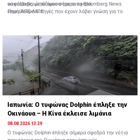
ασφάλειας, μετέδωσε σήμερα το Bloomberg News
να επιβεβαιώσει άμεσα την αναφορά.
επικαλούμενο πηγές που έχουν λάβει γνώση για το
Πηγή: ΑΠΕ-ΜΠΕ
ζήτημα αυτό.
Ιαπωνία: Ο τυφώνας Dolphin έπληξε την
Οκινάουα – Η Κίνα έκλεισε λιμάνια
08.08.2026 13:29
Ο τυφώνας Dolphin έπληξε σήμερα σφοδρά την νότια