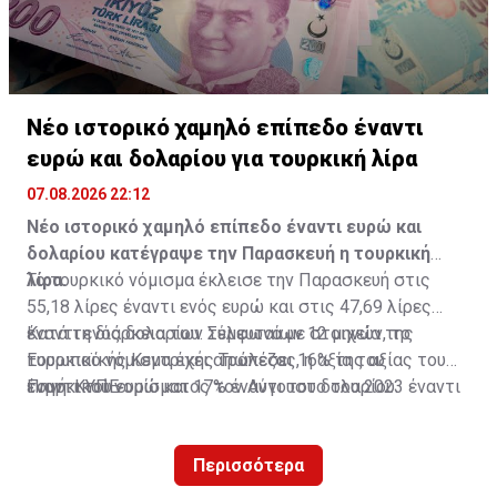
Νέο ιστορικό χαμηλό επίπεδο έναντι
ευρώ και δολαρίου για τουρκική λίρα
07.08.2026 22:12
Νέο ιστορικό χαμηλό επίπεδο έναντι ευρώ και
δολαρίου κατέγραψε την Παρασκευή η τουρκική
λίρα.
Το τουρκικό νόμισμα έκλεισε την Παρασκευή στις
55,18 λίρες έναντι ενός ευρώ και στις 47,69 λίρες
έναντι ενός δολαρίου. Σύμφωνα με στοιχεία της
Κατά τη διάρκεια των τελευταίων 12 μηνών, το
Ευρωπαϊκής Κεντρικής Τράπεζας, η αξία του
τουρκικό νόμισμα έχει απωλέσει 16% της αξίας του
τουρκικού νομίσματος τον Αύγουστο του 2023 έναντι
έναντι του ευρώ και 17% έναντι του δολαρίου.
Πηγή: ΚΥΠΕ
του κοινού ευρωπαϊκού νομίσματος ήταν στις 28,53
λίρες έναντι του ευρώ.
Περισσότερα