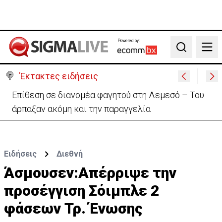
Powered by:
Search
Έκτακτες ειδήσεις
Ο στρατηγός του Τραμπ «αναζητά διέξοδο» από τον
πόλεμο με το Ιράν
Ειδήσεις
Διεθνή
Άσμουσεν:Aπέρριψε την
προσέγγιση Σόιμπλε 2
φάσεων Τρ. Ένωσης