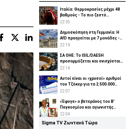
Ιταλία: Θερμοκρασίες μέχρι 48
βαθμούς - Το πιο ζεστό
καλοκαίρι των 100 χρόνων
22:35
Δημοσκόπηση στη Γερμανία: Η
AfD προηγείται με 7 μονάδες -
Διεύρυνε τη διαφορά
22:19
ΣΑ ΟΗΕ: Το ISIL/DAESH
προσαρμόζεται και ενισχύεται
στην Αφρική - Πώς απειλεί
22:14
Αυτοί είναι οι «χρυσοί» αριθμοί
του Τζόκερ για τα 2.500.000
ευρώ
22:07
«Έφυγε» ο βετεράνος του Β'
Παγκοσμίου και αγωνιστής
ΕΟΚΑ, Παύλος Μ. Κασάπης
22:04
Sigma TV Ζωντανά Τώρα
«Όχι» 9 χωρών σε ισχυρισμό