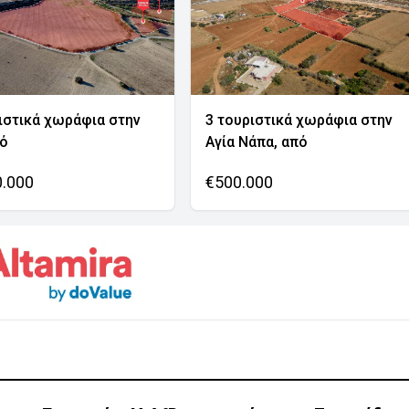
ιστικά χωράφια στην
3 τουριστικά χωράφια στην
νό
Αγία Νάπα, από
0.000
€500.000