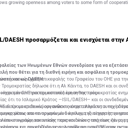
ows growing openness among voters to some form of cooperati
Γερμανία: Όχι στο "τείχος πυρός" προς AfD από τον πρωθυπο
c.twitter.com/JFtJSk7F8v
lashreport)
August 6, 2026
IL/DAESH προσαρμόζεται και ενισχύεται στην 
φαλείας των Ηνωμένων Εθνών συνεδρίασε για να εξετάσει
ιλή που θέτει για τη διεθνή ειρήνη και ασφάλεια η τρομοκ
νωστή και ως DAESH.
ούνιο, ο ασκών χρέη επικεφαλής του Γραφείου του ΟΗΕ για τη
Τρομοκρατίας δήλωσε ότι η Αλ Κάιντα, το DAESH και οι συν
 «παραμένουν προσαρμοστικές και ανθεκτικές».
ούχοι του ΟΗΕ για την καταπολέμηση της τρομοκρατίας ενη
ας ότι το Ισλαμικό Κράτος —ISIL/DAESH— και οι συνδεδεμέν
λουθούν να επιδεικνύουν ανθεκτικότητα παρά τη συνεχή στρ
ΗΕ οι τρομοκρατικές οργανώσεις εκμεταλλεύονται την αδύν
όμενες μέσω αποκεντρωμένων δικτύων, της τεχνητής νοημοσ
 συγκρούσεις και το οργανωμένο έγκλημα, ιδιαίτερα στην υπ
 επικοινωνιών, εικονικών περιουσιακών στοιχείων και μη 
υλίου υπογράμμισαν επίσης τους κινδύνους από τους ξένους 
υσίασαν τις συνεχιζόμενες προσπάθειες του ΟΗΕ στην αντι
ολόγηση και την εξέλιξη τεχνολογιών που υπερβαίνουν τις 