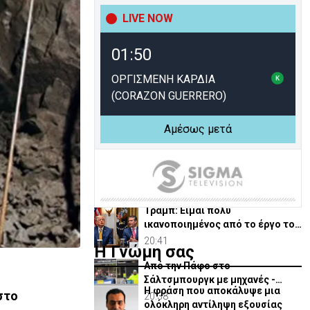
Ρωσίας για παύση Μηχανισμού
Ποινικών Δικαστηρίων
LIVE NOW
21:50
ΗΠΑ: Μαζικές κυβερνοεπιθέσεις
01:50
σε τράπεζες και εταιρείες -
Χάκερς ζητούν λύτρα
21:36
ΟΡΓΙΣΜΕΝΗ ΚΑΡΔΙΑ
(CORAZON GUERRERO)
Γκουτέρες: Άμεσος τερματισμός
των επιθέσεων κατά αμάχων σε
Ουκρανία και Ρωσία
Αμέσως μετά
21:13
ΥΠΕΞ: Δράσεις για στήριξη
χριστιανικών και άλλων
κοινοτήτων στη Μέση Ανατολή
20:47
Τραμπ: Είμαι πολύ
ικανοποιημένος από το έργο του
Χέγκσεθ στο Υπ. Άμυνας
20:41
Η Γνώμη σας
Από την Πάφο στο
Σάλτσμπουργκ με μηχανές -
Η φράση που αποκάλυψε μια
6.000 χιλιόμετρα για την ομάδα
στο
20:38
ολόκληρη αντίληψη εξουσίας
τους