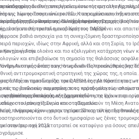
προειδοποίησαν ότι η απειλή είναι εντονότερη στην Αφρική, ι
μετώπισης.
αν ενισχυμένη διεθνή συνεργασία μέσω της ανταλλαγής πληρ
άνη της λίμνης Τσαντ, ενώ το ISIL-K παραμένει επικίνδυνο σ
νόρων, των οικονομικών ερευνών, των κυρώσεων, της εποπτ
περίοδος στη Συρία απαιτεί συνεχή επαγρύπνηση.
υποστήριξης των θυμάτων και της διαρκούς παροχής βοήθεια
νιμος Αντιπρόσωπος της Ελλάδας Iωάννης Σταματέκος τόν
ής, ώστε να αποτραπεί η αναβίωση του DAESH.
κρατική απειλή του Ισλαμικού Κράτους παραμένει και απαιτε
η.
ξέφρασε βαθιά ανησυχία για τη συνεχιζόμενη δραστηριοποίησ
ειρά περιοχών, ιδίως στην Αφρική, αλλά και στη Συρία, το Ιρά
ν Κεντρική Ασία.
νησυχία για την ολοένα και πιο εξελιγμένη κατάχρηση νέων κ
ολογιών και επιβεβαίωσε τη σημασία της θαλάσσιας ασφάλει
ς ανθρωπιστικής διάστασης στις διεθνείς προσπάθειες κατα
όνιμη Αντιπρόσωπος των Ηνωμένων Πολιτειών, πρέσβης Τά
.
εθνική αντιτρομοκρατική στρατηγική της χώρας της, η οποία
τις 6 Μαΐου, προσδιορίζει τρεις απειλές προτεραιότητας: «
μασία της αντιμετώπισης του DAESH, της Αλ Κάιντα και των
και τις διεθνικές συμμορίες, τους παραδοσιακούς ισλαμιστ
αυτές οργανώσεων και επαίνεσε τα κράτη-μέλη των οποίων ο
ους βίαιους αριστερούς εξτρεμιστές».
οι προσπάθειες διακοπής της χρηματοδότησης έχουν περιορίσ
ι, «πέραν της απειλής των τζιχαντιστών», το Ιράν και οι ορ
εων στο Ιράκ, στη Συρία και στη Σομαλία.
λοδόχοι του συνεχίζουν να αποσταθεροποιούν τη Μέση Ανατο
λαγή πληροφοριών» για την αντιμετώπιση αυτής της απειλής
είες, ανέφερε, έχουν χαρακτηρίσει 20 καρτέλ και διεθνικές 
ραστηριοποιούνται στο δυτικό ημισφαίριο ως ξένες τρομοκρ
ν Ιανουάριο του 2025.
με στην περιοχή να μετατραπεί σε καταφύγιο για όσους απει
ογράμμισε.