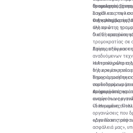
τρομοκρατίας και 
δυνατότητες αντι
Οι ομιλητές ζήτησ
Σαχέλ και στη λεκ
ασφάλειας των συ
και η μεταβατική 
τεχνολογίας, της 
O Αναπληρωτής Μό
της πρώτης γραμμ
άλλων ότι η τρομο
διεθνή επαγρύπνησ
Ο κ. Σταματέκος ε
τρομοκρατίας σε σ
Αφγανιστάν και τη
Επίσης εξέφρασε α
αναδυόμενων τεχν
κεντρικό ρόλο τη
Η Αναπληρώτρια Μ
της τρομοκρατίας
δήλωσε ότι η νέα 
δημοσιοποιήθηκε σ
Υπογράμμισε τη ση
ναρκοτρομοκράτες 
συνδεδεμένων με 
τρομοκράτες και τ
επιχειρήσεις και 
Aνέφερε επίσης ότ
αυτών των οργανώσ
ενεργούν ως εντο
«διευρυμένη ανταλ
Οι Ηνωμένες Πολιτ
οργανώσεις που δ
οργανώσεις από το
«Δεν θα επιτρέψου
ασφάλειά μας», υπ