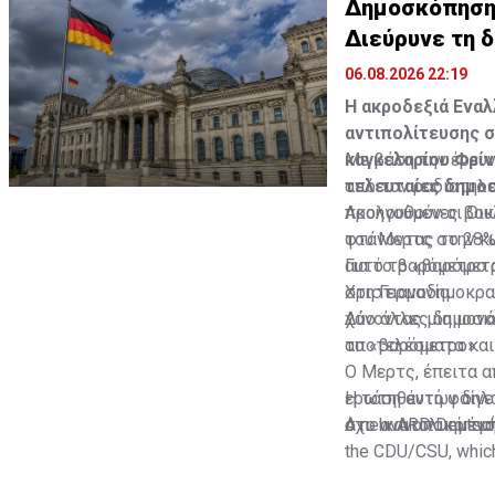
Δημοσκόπηση σ
Διεύρυνε τη 
06.08.2026 22:19
Η ακροδεξιά Εναλ
αντιπολίτευσης σ
καγκελαρίου Φρίν
Με βάση την έρευν
τελευταίες δημο
από τον ραδιοτηλε
προηγούμενες βουλ
Ακολουθούν οι Οικ
φτάνοντας το 28%
του Μερτς στην κυ
αυτό το «βαρόμετρ
Για το βαρόμετρο 
Χριστιανοδημοκρα
στη Γερμανία.
χάνοντας μία μονά
Δύο άλλες δημοσκο
το «βαρόμετρο».
αποτελέσματα και 
Ο Μερτς, έπειτα α
Η τάση αυτή φαίνετ
ερωτηθέντων δηλών
στο ανατολικό τμή
όχι. Ικανοποιημέν
A new ARD Deutschl
the CDU/CSU, which 