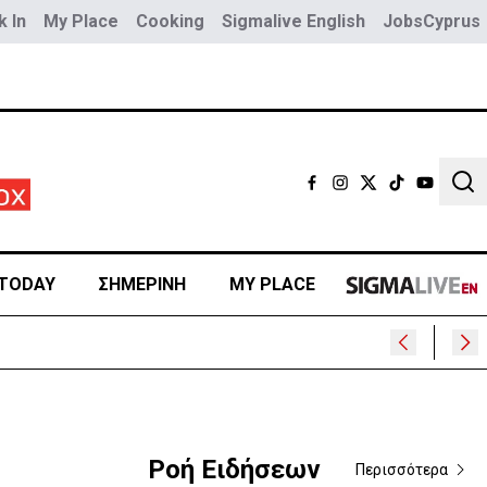
 In
My Place
Cooking
Sigmalive English
JobsCyprus
Sear
TODAY
ΣΗΜΕΡΙΝΗ
MY PLACE
Ροή Ειδήσεων
Περισσότερα