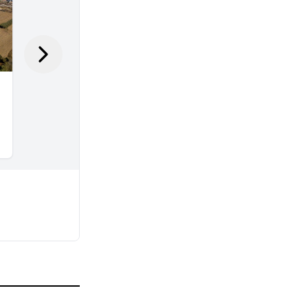
July 27, 2026
Οι διακοπές ρεύματος δεν πρέπει να
στερήσουν την ανάσα των ευάλωτων
ασθενών
July 27, 2026
Απαξιώνοντας τις Ανθρωπιστικές
Σπουδές: Μια κοινωνία που
οπισθοχωρεί
July 27, 2026
Φεστιβάλ Ντοκιμαντέρ Λεμεσού: Η
«πολυφωνία» των ποσοστών και μια
φαρσοκωμωδία
July 26, 2026
Αβέρωφ για κάθοδο Γκουτέρες: Μια
κομβική στιγμή στον δρόμο για τη
λύση
July 26, 2026