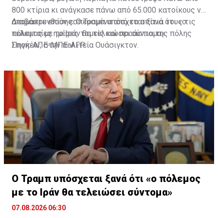
800 κτίρια κι ανάγκασε πάνω από 65.000 κατοίκους να
απομακρυνθούν εσπευσμένα από τα σπίτια τους τις
Διαβάστε επίσης:
Ο Τραμπ υπόσχεται ξανά ότι «ο
τελευταίες ημέρες τομείς και προάστια της πόλης
πόλεμος με το Ιράν θα τελειώσει σύντομα»
Σποκέιν, στην πολιτεία Ουάσιγκτον.
Πηγή: ΑΠΕ-ΜΠΕ-AFP
Ο Τραμπ υπόσχεται ξανά ότι «ο πόλεμος
με το Ιράν θα τελειώσει σύντομα»
07.08.2026 06:30