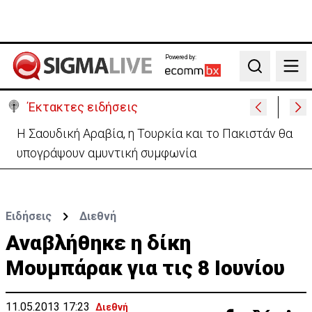
Powered by:
Search
Έκτακτες ειδήσεις
Δαμιανός για GSI: «Σιγουριά από Meridiam, αλλά να
περιμένουμε την έκθεση ΕΤΕπ»
Ειδήσεις
Διεθνή
Αναβλήθηκε η δίκη
Μουμπάρακ για τις 8 Ιουνίου
11.05.2013 17:23
Διεθνή