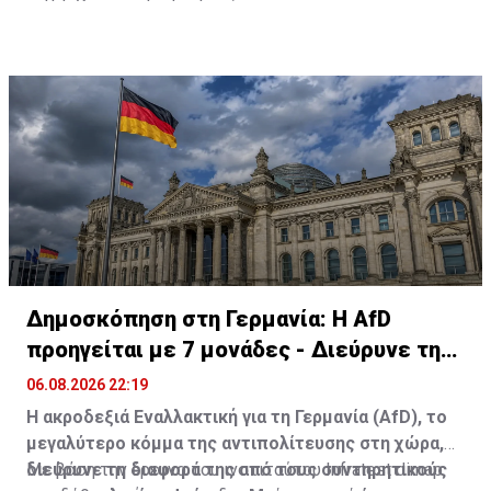
αμφισβήτηση την ελεύθερη ναυσιπλοΐα σε μία από τις
σημαντικότερες θαλάσσιες ενεργειακές αρτηρίες
παγκοσμίως.
Δημοσκόπηση στη Γερμανία: Η AfD
προηγείται με 7 μονάδες - Διεύρυνε τη
διαφορά
06.08.2026 22:19
Η ακροδεξιά Εναλλακτική για τη Γερμανία (AfD), το
μεγαλύτερο κόμμα της αντιπολίτευσης στη χώρα,
διεύρυνε τη διαφορά της από τους συντηρητικούς
Με βάση την έρευνα του ινστιτούτου Infratest dimap