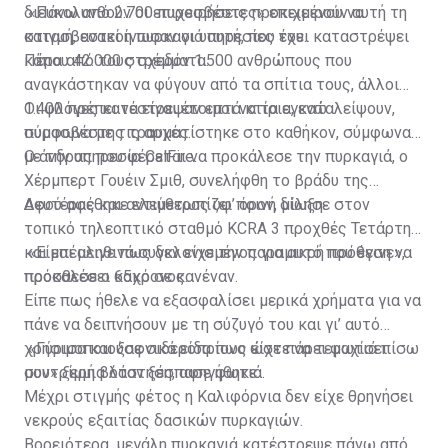
διευκολυνθούν οι επιχειρήσεις προκειμένου να
«Πάνω από 2.700 πυροσβέστες» επιχειρούν αυτή τη
κατασβεστεί η πυρκαγιά αυτή, που έχει καταστρέψει
στιγμή, ανακοίνωσαν οι υπηρεσίες του.
κάπου 42.000 στρέμματα.
Πέρα από τους σχεδόν 1.500 ανθρώπους που
αναγκάστηκαν να φύγουν από τα σπίτια τους, άλλοι
1.400 πρέπει να είναι έτοιμοι να τα εγκαταλείψουν,
Οι φλόγες κατέστρεψαν επτά κτίρια, ενώ
σύμφωνα με τις αρχές.
πυροσβέστης τραυματίστηκε στο καθήκον, σύμφωνα
με την υπηρεσία CalFire.
Ο άνδρας που φέρεται να προκάλεσε την πυρκαγιά, ο
Χέρμπερτ Γουέιν Σμιθ, συνελήφθη το βράδυ της
Δευτέρας και αντιμετωπίζει ποινή δίωξη.
Αφού αφέθηκε ελεύθερος υφ’ όρον, μίλησε στον
τοπικό τηλεοπτικό σταθμό KCRA 3 προχθές Τετάρτη
και επέμεινε πως δεν είχε την παραμικρή πρόθεση να
«Είμαι αληθινά συγκλονισμένος για αυτό που έγινε»,
προκαλέσει κακό σε κανέναν.
πρόσθεσε ο 65χρονος.
Είπε πως ήθελε να εξασφαλίσει μερικά χρήματα για να
πάνε να δειπνήσουν με τη σύζυγό του και γι’ αυτό
χρησιμοποιούσε σιδεροπρίονο ώστε να τεμαχίσει
«Γύρισα και ξαφνικά είδα πως είχε πάρει φωτιά πίσω
συντρίμμια όταν ξέσπασε φωτιά.
μου» ξερή βλάστηση, αφηγήθηκε.
Μέχρι στιγμής φέτος η Καλιφόρνια δεν είχε θρηνήσει
νεκρούς εξαιτίας δασικών πυρκαγιών.
Βορειότερα, μεγάλη πυρκαγιά κατέστρεψε πάνω από