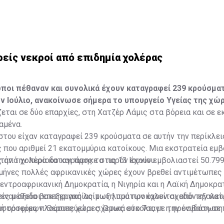
ρείς νεκροί από επιδημία χολέρας
ποι πέθαναν και συνολικά έχουν καταγραφεί 239 κρούσμα
ν Ιούλιο, ανακοίνωσε σήμερα το υπουργείο Υγείας της χώρ
ζεται σε δύο επαρχίες, στη Χατζέρ Λάμις στα βόρεια και σε ε
αμένα.
στου είχαν καταγραφεί 239 κρούσματα σε αυτήν την περίκλε
 που αριθμεί 21 εκατομμύρια κατοίκους. Μια εκστρατεία εμ
αυτήν την περίοδο και προς το παρόν έχουν εμβολιαστεί 50.79
 από χολέρα καταγράφηκε στις 13 Ιουνίου.
μήνες πολλές αφρικανικές χώρες έχουν βρεθεί αντιμέτωπες 
εντροαφρικανική Δημοκρατία, η Νιγηρία και η Λαϊκή Δημοκρα
είναι οξεία βακτηριακή λοίμωξη που προκαλείται από την κ
νες μέθοδοι επεξεργασίας των λυμάτων έχουν σχεδόν εξαλεί
 ή τροφίμων. Θεραπεύεται σχετικά εύκολα, με την ενυδάτωσ
ρισσότερες πλούσιες χώρες. Όμως στο Τσαντ η πρόσβαση σε 
βιοτικών, σε σοβαρές περιπτώσεις, όμως μπορεί να σκοτώσει
αμένει μια σοβαρή πρόκληση για τους κατοίκους, εξήγησε το