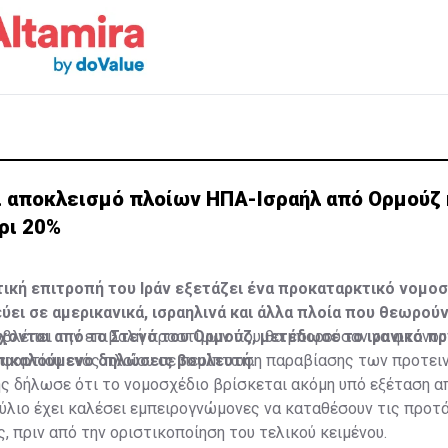
ει αποκλεισμό πλοίων ΗΠΑ-Ισραήλ από Ορμούζ 
ρι 20%
ική επιτροπή του Ιράν εξετάζει ένα προκαταρκτικό νομοσ
ύει σε αμερικανικά, ισραηλινά και άλλα πλοία που θεωρούν
ρχονται από το Στενό του Ορμούζ, μετέδωσε το ιρανικό π
οβλέπει την επιβολή προστίμων που θα μπορούσαν να φτάνου
πικαλούμενο δηλώσεις βουλευτή.
υ φορτίου ενός πλοίου σε περίπτωση παραβίασης των προτε
ς δήλωσε ότι το νομοσχέδιο βρίσκεται ακόμη υπό εξέταση α
ούλιο έχει καλέσει εμπειρογνώμονες να καταθέσουν τις προτά
, πριν από την οριστικοποίηση του τελικού κειμένου.