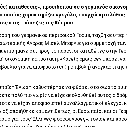
κές) καταθέσεις», προειδοποίησε ο γερμανός οικονο
ο οποίος χαρακτηρίζει «μεγάλο, ασυγχώρητο λάθος 
τες στις τράπεζες της Κύπρου.
κδοση του γερμανικού περιοδικού Focus, τάχθηκε υπέρ
Εσωτερικής Αγοράς Μισέλ Μπαρνιέ για συμμετοχή τω
επισήμανε ότι προς το παρόν, οι καταθέτες στην Γερ
ή οικονομική κατάσταση. «Κανείς όμως δεν μπορεί να 
οβούλιο για να αποφασιστεί (η επιβολή) αναγκαστικής
.
ρωπαϊκή Ένωση καθυστέρησε να φθάσει στο σωστό συ
πε πολύ πιο νωρίς να είχε ακολουθηθεί αυτός ο δρόμ
τότε να είχαν αποφασιστεί συναλλαγματικοί έλεγχοι κ
αξιοποιήθηκε και, αντιθέτως, οι Ευρωπαίοι και οι Γερ
σμό για τους Έλληνες φοροφυγάδες», τόνισε και πρόσ
λληνικές τράπεζες πάρα πολλά χρήματα».