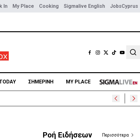
 In
My Place
Cooking
Sigmalive English
JobsCyprus
Sear
TODAY
ΣΗΜΕΡΙΝΗ
MY PLACE
Ροή Ειδήσεων
Περισσότερα