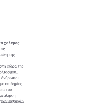
τα χολέρας
ας.
κείνη της
ιστη χώρα της
βολιασμού
9 άνθρωποι.
με επιδημίες
τία του
ατανάλωση
ψει την
η των ασθενών
πόσιμο νερό
 εξίσου
 υπουργείο