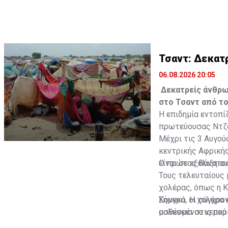
Τσαντ: Δεκατ
06.08.2026 20:05
Δεκατρείς άνθρω
στο Τσαντ από το
Η επιδημία εντοπί
πρωτεύουσας Ντζ
Μέχρι τις 3 Αυγού
κεντρικής Αφρικής
είναι σε εξέλιξη 
Ο πρώτος θάνατος
Τους τελευταίους 
χολέρας, όπως η Κ
Κονγκό. Η χολέρα 
Σήμερα, οι σύγχρο
μολυσμένου νερού
ασθένεια στις πε
ή με τη λήψη αντι
και τουαλέτες παρ