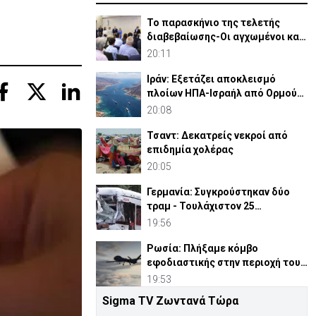
Το παρασκήνιο της τελετής
διαβεβαίωσης-Οι αγχωμένοι και
οι πιο.. χαλαροί (vid)
20:11
Ιράν: Εξετάζει αποκλεισμό
πλοίων ΗΠΑ-Ισραήλ από Ορμούζ
και πρόστιμο μέχρι 20%
20:08
Τσαντ: Δεκατρείς νεκροί από
επιδημία χολέρας
20:05
Γερμανία: Συγκρούστηκαν δύο
τραμ - Τουλάχιστον 25
τραυματίες, οι 7 σοβαρά
19:56
Ρωσία: Πλήξαμε κόμβο
εφοδιαστικής στην περιοχή του
Κιέβου με drones
19:53
Sigma TV Ζωντανά Τώρα
Ουκρανία: Πάει Σερβία ο