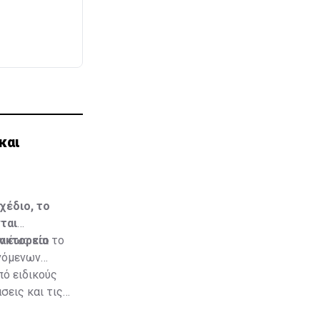
και
χέδιο, το
ται
ρακτορείο
ν έως και το
ινόμενων
πό ειδικούς
σεις και τις