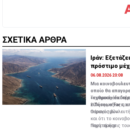
ΣΧΕΤΙΚΑ ΑΡΘΡΑ
Ιράν: Εξετάζ
πρόστιμο μέχ
06.08.2026 20:08
Μια κοινοβουλευτ
οποίο θα απαγορε
«εχθρικά» να διέ
Το νομοσχέδιο πρ
ειδήσεων Fars, ε
20% της αξίας το
περιορισμών.
Ο Ιρανός βουλευτή
και ότι το κοινοβ
παρατηρήσεις τους
Πηγή: skai.gr