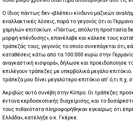
Ο ίδιος πάντως δεν «βλέπει» κίνδυνο μαζικών αναλή
εναλλακτικές λύσεις, παρά το γεγονός ότι οι Γερμ
χαμηλών επιτοκίων. «Πάντως, απόλυτη προστασία δεν 
μορφή επένδυσης», επανέλαβε και κάλεσε τους καταθ
τράπεζάς τους, γεγονός το οποίο συνεπάγεται ότι, ε
καταθέσεις κάτω από τα 100.000 ευρώ στην Γερμανία
αναγκαστική εισφορά», δήλωσε και προειδοποίησε το
επιλέγουν τράπεζες με υπερβολικά μεγάλο επιτόκιο. «
τράπεζα μου δίνει μεγαλύτερο επιτόκιο απ' ό,τι π.χ. σ
Ακριβώς αυτό συνέβη στην Κύπρο. Οι τράπεζες προσέ
έντονα κερδοσκοπικής διαχείρισης, και το δυσάρεστο
τους πιθανότατα πληροφορήθηκαν εγκαίρως ότι έπρεπ
Ελλάδα», κατέληξε ο κ. Γκέρκε.