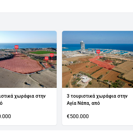
ιστικά χωράφια στην
3 τουριστικά χωράφια στην
νό
Αγία Νάπα, από
0.000
€500.000