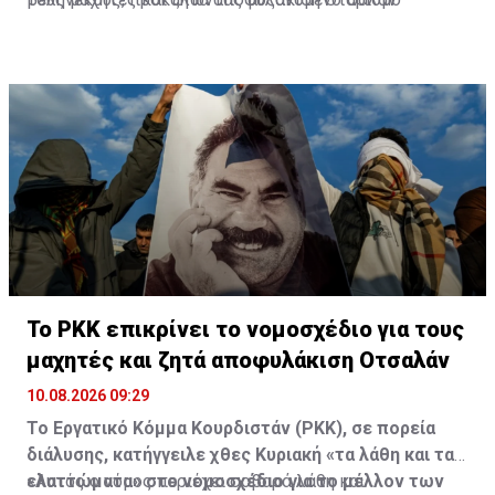
θυμάτων μεταξύ των αμάχων.
Το PKK επικρίνει το νομοσχέδιο για τους
μαχητές και ζητά αποφυλάκιση Οτσαλάν
10.08.2026 09:29
Το Εργατικό Κόμμα Κουρδιστάν (PKK), σε πορεία
διάλυσης, κατήγγειλε χθες Κυριακή «τα λάθη και τα
ελαττώματα» στο νομοσχέδιο για το μέλλον των
«Αυτός ο νόμος περιέχει σοβαρά λάθη και