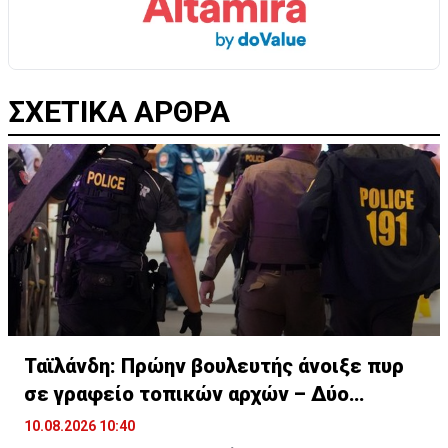
ΣΧΕΤΙΚΑ ΑΡΘΡΑ
Ταϊλάνδη: Πρώην βουλευτής άνοιξε πυρ
σε γραφείο τοπικών αρχών – Δύο
τραυματίες
10.08.2026 10:40