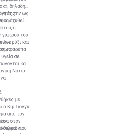
όκ», δηλαδή
αγή της
οντάς την ως
θηση ότι
ι «αν χυθεί
ύστου, η
ς
 γιατρού του
τρώνε
νγκ, ρύζι και
 όπως σούπα
τες που
 υγεία σε
τώνονται και
ονική Νότια
να.
ά
νθήκες με
 ο Κιμ Γιονγκ
εμα από τον
μέσα στον
μια
 δουλειά που
ρο θερμών