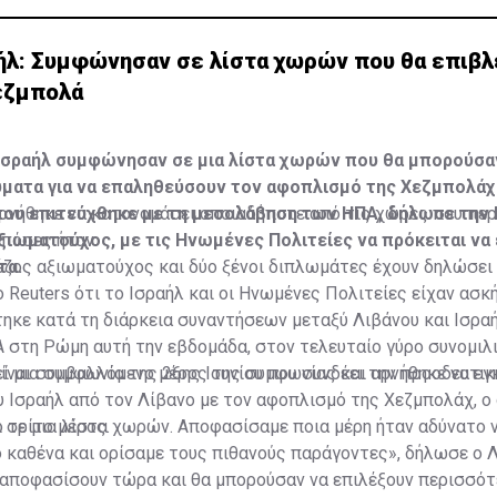
ήλ: Συμφώνησαν σε λίστα χωρών που θα επιβ
εζμπολά
 Ισραήλ συμφώνησαν σε μια λίστα χωρών που θα μπορούσα
ματα για να επαληθεύσουν τον αφοπλισμό της Χεζμπολάχ
που επιτεύχθηκε με τη μεσολάβηση των ΗΠΑ, δήλωσε την
ρνήθηκε να κατονομάσει οποιαδήποτε από τις χώρες που πε
ξιωματούχος, με τις Ηνωμένες Πολιτείες να πρόκειται να
 πόσες ήταν.
τα.
έζος αξιωματούχος και δύο ξένοι διπλωμάτες έχουν δηλώσει
Reuters ότι το Ισραήλ και οι Ηνωμένες Πολιτείες είχαν ασκ
ηκε κατά τη διάρκεια συναντήσεων μεταξύ Λιβάνου και Ισρα
στη Ρώμη αυτή την εβδομάδα, στον τελευταίο γύρο συνομιλι
 μια συμφωνία της 26ης Ιουνίου που συνδέει την προοδευτι
ίναι συμβαλλόμενο μέρος της συμφωνίας και αρνήθηκε να εγ
Ισραήλ από τον Λίβανο με τον αφοπλισμό της Χεζμπολάχ, ο 
 τρίτο μέρος.
 σε μια λίστα χωρών. Αποφασίσαμε ποια μέρη ήταν αδύνατο 
 καθένα και ορίσαμε τους πιθανούς παράγοντες», δήλωσε ο 
 αποφασίσουν τώρα και θα μπορούσαν να επιλέξουν περισσότ