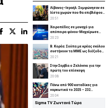
α
Λίβανος–Ισραήλ: Συμφώνησαν σε
λίστα χωρών που θα επιβλέψουν
αφοπλισμό Χεζμπολά
20:51
Χειροπέδες σε μοναχό για
απόπειρα φόνου-Μαχαίρωσε
στο λαιμό 53χρονο
20:23
Β. Κορέα: Σούπα με κρέας σκύλου
συστήνουν τα MME ως διέξοδο
στον καύσωνα
20:21
Στην Σερβία ο Ζελένσκι για την
πρώτη του επίσκεψη
20:08
Πάνω από 900 καταδίκες για
ναρκωτικά το 2025 – 232
ναρκέμποροι στη φυλακή
20:04
Sigma TV Ζωντανά Τώρα
Ουστέλ και Ερτουγρούλογλου