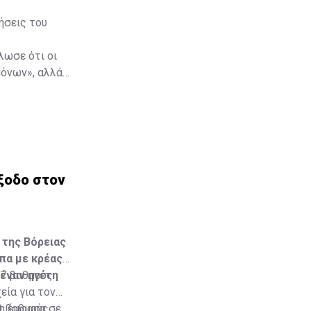
ήσεις του
λωσε ότι οι
μόνων», αλλά
ξοδο στον
 της Βόρειας
πα με κρέας
 έναν ηγέτη
,7 βαθμούς
εία για τον
0 βαθμούς,
ρη έμφαση σε