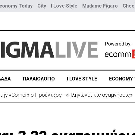
conomy Today
City
I Love Style
Madame Figaro
Check
Powered by:
ΛΑΔΑ
ΠΑΛΑΙΟΛΟΓΙΟ
I LOVE STYLE
ECONOMY 
ην «Corner» o Προύντζος - «Πληγώνει τις αναμνήσεις»