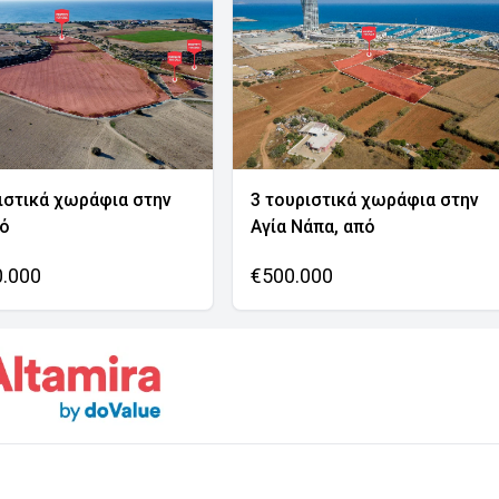
ιστικά χωράφια στην
3 τουριστικά χωράφια στην
νό
Αγία Νάπα, από
0.000
€500.000