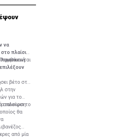
λέψουν
ν να
 στο πλαίσιο
 Παρασκευή
ριλαμβάνονται
 επιλέξουν
ήσει βέτο στη
ήλ στην
ών για το
κή απόσυρση
καταλείψει το
οποίος θα
να
Λιβανέζος
ερες από μία