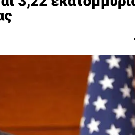
αι 3,22 εκατομμύρι
ας