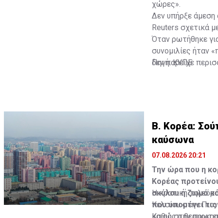
χώρες».
Δεν υπήρξε άμεση
Reuters σχετικά μ
Όταν ρωτήθηκε γι
συνομιλίες ήταν «
δεν παρείχε περισ
Πηγή: ΚΥΠΕ
Β. Κορέα: Σο
καύσωνα
07.08.2026 20:21
Την ώρα που η κο
Κορέας προτείνου
σκύλου ή ζωμό κό
Η κρατική τηλεόρ
που υπομένει τις
Κελσίου στην Πιον
καιρό στην πρωτεύ
Καθώς η θερμοκρασ