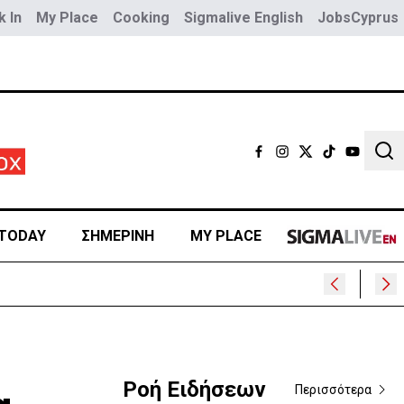
 In
My Place
Cooking
Sigmalive English
JobsCyprus
Sear
TODAY
ΣΗΜΕΡΙΝΗ
MY PLACE
Ροή Ειδήσεων
Περισσότερα