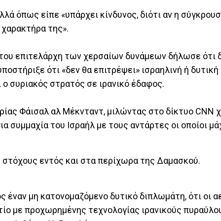
λλά όπως είπε «υπάρχει κίνδυνος, διότι αν η σύγκρου
ν χαρακτήρα της».
ος του επιτελάρχη των χερσαίων δυνάμεων δήλωσε ότι 
οστήριξε ότι «δεν θα επιτρέψει» ισραηλινή ή δυτική
ί ο συριακός στρατός σε ιρανικό έδαφος.
ρίας Φάισαλ αλ Μέκνταντ, μιλώντας στο δίκτυο CNN 
ια συμμαχία του Ισραήλ με τους αντάρτες οι οποίοι μά
ν στόχους εντός και στα περίχωρα της Δαμασκού.
ς έναν μη κατονομαζόμενο δυτικό διπλωμάτη, ότι οι 
ίο με προχωρημένης τεχνολογίας ιρανικούς πυραύλους