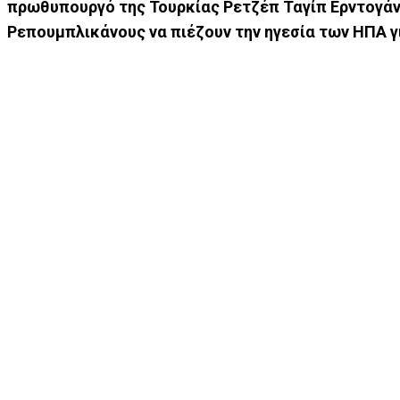
πρωθυπουργό της Τουρκίας Ρετζέπ Ταγίπ Ερντογάν
Ρεπουμπλικάνους να πιέζουν την ηγεσία των ΗΠΑ γ