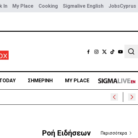
 In
My Place
Cooking
Sigmalive English
JobsCyprus
Sear
TODAY
ΣΗΜΕΡΙΝΗ
MY PLACE
Ροή Ειδήσεων
Περισσότερα