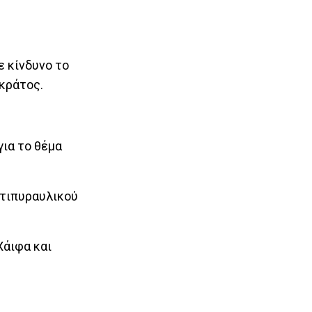
ε κίνδυνο το
κράτος.
ια το θέμα
ντιπυραυλικού
Χάιφα και