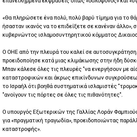
επανειλημμένα εκφράσεις όπως «δολοφόνος» και «σ
«Θα πληρώσετε ένα πολύ, πολύ βαρύ τίμημα για το θά
ήσασταν ικανός να το επιδείξετε σε κανέναν άλλο»,
κυβερνώντος ισλαμοσυντηρητικού κόμματος Δικαιοσύ
Ο ΟΗΕ από την πλευρά του καλεί σε αυτοσυγκράτηση
προειδοποίησε κατά μιας κλιμάκωσης στην ήδη δύσκο
Μπαν κάλεσε όλες τις πλευρές "να ενεργήσουν με α
καταστροφικών και άκρως επικίνδυνων συγκρούσεων
το Ισραήλ ότι βοηθά συστηματικά ισλαμιστές "τρομοκ
"ανοίγουν τις πόρτες σε όλες τις πιθανότητες".
Ο υπουργός Εξωτερικών της Γαλλίας Λοράν Φαμπιούς
για «πραγματική τραγωδία», προειδοποιώντας παράλλ
καταστροφής».