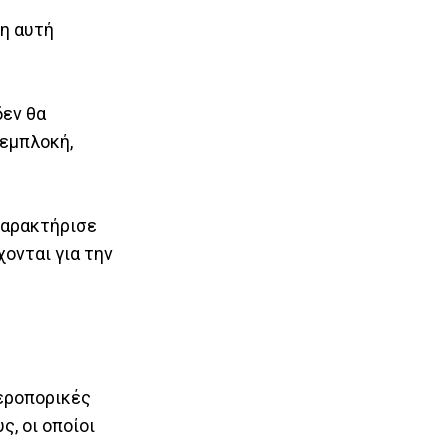
ση αυτή
δεν θα
 εμπλοκή,
χαρακτήρισε
χονται για την
αεροπορικές
, οι οποίοι