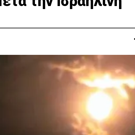
ετά την Ισραηλινή