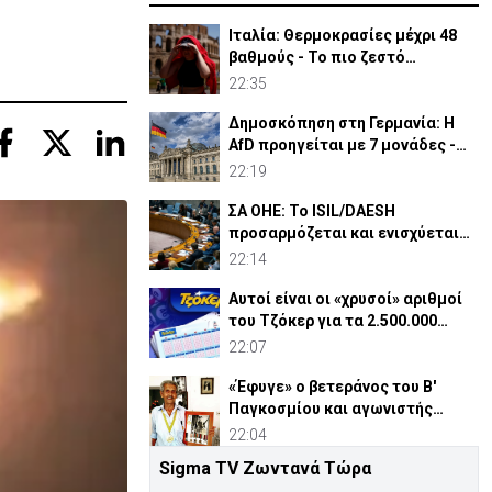
Ιταλία: Θερμοκρασίες μέχρι 48
βαθμούς - Το πιο ζεστό
καλοκαίρι των 100 χρόνων
22:35
Δημοσκόπηση στη Γερμανία: Η
AfD προηγείται με 7 μονάδες -
Διεύρυνε τη διαφορά
22:19
ΣΑ ΟΗΕ: Το ISIL/DAESH
προσαρμόζεται και ενισχύεται
στην Αφρική - Πώς απειλεί
22:14
Αυτοί είναι οι «χρυσοί» αριθμοί
του Τζόκερ για τα 2.500.000
ευρώ
22:07
«Έφυγε» ο βετεράνος του Β'
Παγκοσμίου και αγωνιστής
ΕΟΚΑ, Παύλος Μ. Κασάπης
22:04
Sigma TV Ζωντανά Τώρα
«Όχι» 9 χωρών σε ισχυρισμό