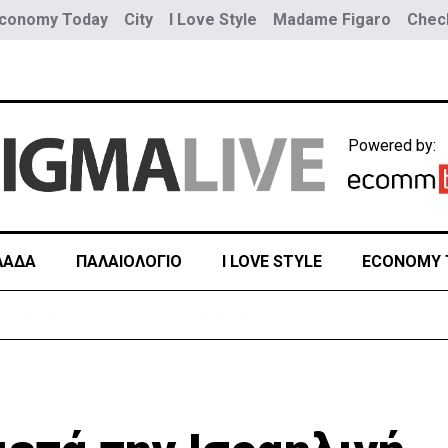
conomy Today
City
I Love Style
Madame Figaro
Check
Powered by:
ΛΑΔΑ
ΠΑΛΑΙΟΛΟΓΙΟ
I LOVE STYLE
ECONOMY 
ύο τραμ - Τουλάχιστον 25 τραυματίες, οι 7 σοβαρά