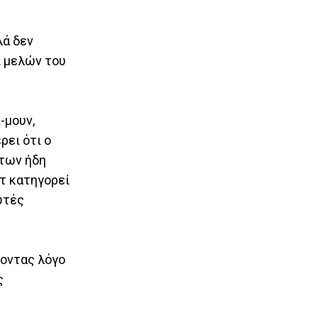
λά δεν
ι μελών του
-μουν,
ρει ότι ο
 των ήδη
τ κατηγορεί
υτές
νοντας λόγο
ς