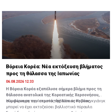
Βόρεια Κορέα: Νέα εκτόξευση βλήματος
προς τη θάλασσα της Ιαπωνίας
06.08.2026 12:33
Η Βόρεια Κορέα εξαπέλυσε σήμερα βλήμα προς τη
θάλασσα ανατολικά της Κορεατικής Χερσονήσου,
σύμφωνα με τον στρατό της Νότιας Κορέας.
Η κυβέρνηση της Ιαπωνίας δήλωσε ότι η Πιονγκγιάνγκ
μπορεί να έχει εκτοξεύσει βαλλιστικό πύραυλο.