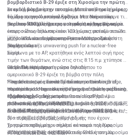
βομβαρδιστικό B-29 έριξε στη Χιροσίμα την πρώτη
ατομική βόμβα στην ιστορία. Μετά από τρείς μέρες,
Σε εκδήλωση μνήμης που πραγματοποιήθηκε σήμερα, o
το ίδιο σκηνικό επαναλήφθηκε στο Ναγκασάκι,
δήμαρχος της Χιροσίμα, Καζούμι Ματσού, επέκρινε τις
περίπου 400 χιλιόμετρα νοτιοδυτικά της Χιροσίμα.
μεγάλες δυνάμεις για τις πολεμικές ενέργειες, αφού
Περίπου 50.000 άνθρωποι, συμπεριλαμβανομένων
όπως ο ίδιος δήλωσε «νέοι κύκλοι αντιποίνων που θα
εκπροσώπων από περίπου 120 χώρες, μεταξύ αυτών
μπορούσαν να οδηγήσουν σε μια νέα Χιροσίμα ή
και οι ΗΠΑ και το Ιράν, επρόκειτο να παραστούν στη
🇯🇵In annual remembrance, Prime Minister Takaichi
Ναγκασάκι».
μεγάλη τελετή.
Pledges Japan’s unwavering push for a nuclear-free
world
Σύμφωνα με το AP, κρατήθηκε ενός λεπτού σιγή προς
τιμήν των θυμάτων, ενώ στις στις 8:15 π.μ. χτύπησε η
Sanae Takaichi, Japan's prime minister:
«καμπάνα ειρήνης», την ώρα δηλαδή που το
08:15 AM, Hiroshima.
αμερικανικό B-29 έριξε τη βόμβα στην πόλη.
"The devastation caused by the atomic bombings of
People observe a minute of silence on the Aioi Bridge,
Η πρωθυπουργός Σανάε Τακαΐτσι, η οποία
Hiroshima and Nagasaki, and the indescribable suffering
which is said to have been the target of the atomic bomb,
παρευρέθηκε στην τελετή μνήμης για πρώτη φορά ως
endured by so many people,…
81 years ago Today.
πρωθυπουργός, δήλωσε ότι θα ακολουθήσει «μια
【お知らせ】
pic.twitter.com/cUqzP4p3vU
pic.twitter.com/BpCfhMA6Ba
— Massimo (@Rainmaker1973)
ρεαλιστική στατηγική» για την επίτευξη ενός κόσμου
本日（８月６日）、高市総理は、令和８年広島市原爆死
August 6, 2026
— Global Brief (@globalbrief_now)
όπου δεν θα χρησιμοποιούνται πια πυρηνικά όπλα.
没者慰霊式並びに平和祈念式に参列し、犠牲となられた
Από τον Αύγουστο μέχρι το τέλος του 1945, αυτές οι
August 6, 2026
方々の御霊に哀悼の誠を捧げました。
δύο πυρηνικές βόμβες, οι μοναδικές που έχουν
χρησιμοποιηθεί μέχρι σήμερα σε καιρό πολέμου,
Το πρώτο πράγμα που πολλοί κάτοικοι της Χιροσίμα
高市総理挨拶要旨（速報版）…
στοίχισαν τη ζωή σε 140.000 ανθρώπους στη Χιροσίμα
είδαν το πρωί της 6ης Αυγούστου 1945 ήταν μια