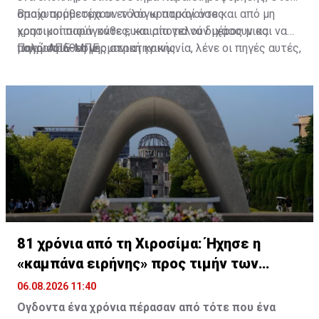
οποίο συμμετέχουν τόσο κρατικοί όσο και από μη
Βραχυπρόθεσμα οι εν λόγω παράγοντες
κρατικοί παράγοντες, και αποτελούν μέρος μιας
χρησιμοποιούν κάθε ευκαιρία για να διχάσουν και να
μακροπρόθεσμης στρατηγικής.
πολώσουν τη γερμανική κοινωνία, λένε οι πηγές αυτές,
Πηγή: ΑΠΕ-ΜΠΕ
προσθέτοντας ότι οι μέθοδοί τους εξελίσσονται
διαρκώς, μεταξύ άλλων και μέσω της χρήσης της
τεχνητής νοημοσύνης.
81 χρόνια από τη Χιροσίμα: Ήχησε η
«καμπάνα ειρήνης» προς τιμήν των
θυμάτων
06.08.2026 11:40
Ογδοντα ένα
χρόνια πέρασαν από τότε που ένα