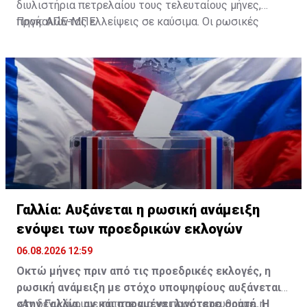
διυλιστήρια πετρελαίου τους τελευταίους μήνες,
προκαλώντας ελλείψεις σε καύσιμα. Οι ρωσικές
Πηγή: ΑΠΕ-ΜΠΕ
αρχές σταθεροποίησαν την κατάσταση σε πολλά
τμήματα της Ρωσίας, αν και κυβερνητικοί
αξιωματούχοι δηλώνουν ότι εξακολουθούν να
υπάρχουν προβλήματα σε ορισμένες περιοχές.
Γαλλία: Αυξάνεται η ρωσική ανάμειξη
ενόψει των προεδρικών εκλογών
06.08.2026 12:59
Οκτώ μήνες πριν από τις προεδρικές εκλογές, η
ρωσική ανάμειξη με στόχο υποψηφίους αυξάνεται
στην Γαλλία, αν και παραμένει λιγότερο ορατή. Η
«Αν δεν κάνουμε τίποτε για να προστατευθούμε, η