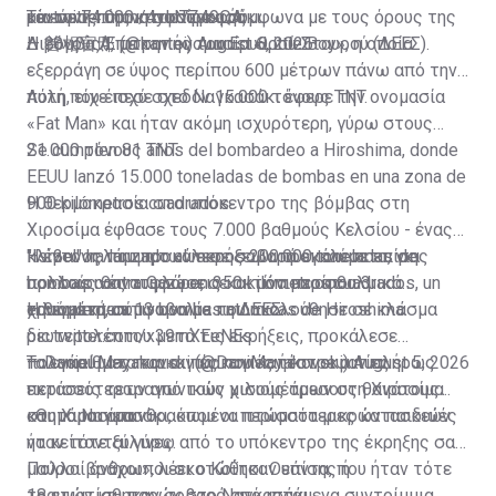
pic.twitter.com/4ylc7Z49QA
και σε 74.000 στο Ναγκασάκι.
«έντονη πύρινη σφαίρα», σύμφωνα με τους όρους της
Το εύρος της καταστροφής
— 首相官邸 (@kantei)
Διεθνούς Επιτροπής του Ερυθρού Σταυρού (ΔΕΕΣ).
Η βόμβα Α, με την ονομασία «Little Boy», η οποία
August 6, 2026
εξερράγη σε ύψος περίπου 600 μέτρων πάνω από την
πόλη, είχε ισχύ σχεδόν 15.000 τόνους TNT.
Αυτή που έπεσε στο Ναγκασάκι έφερε την ονομασία
«Fat Man» και ήταν ακόμη ισχυρότερη, γύρω στους
21.000 τόνους TNT.
Se cumplen 81 años del bombardeo a Hiroshima, donde
EEUU lanzó 15.000 toneladas de bombas en una zona de
900 kilómetros cuadrados.
Η θερμοκρασία στο υπόκεντρο της βόμβας στη
Χιροσίμα έφθασε τους 7.000 βαθμούς Κελσίου - ένας
"Israel" ha lanzado al menos 200.000 toneladas de
κλίβανος που προκάλεσε σοβαρά εγκαύματα, για
Η έντονη λάμψη των εκρήξεων προκάλεσε επίσης
bombas contra Gaza en 350 kilómetros cuadrados, un
πολλούς θανατηφόρα, σε ακτίνα περίπου 3
προσωρινές τυφλώσεις και μόνιμα οφθαλμικά
equivalente a 13 bombas atómicas de Hiroshima.
χιλιομέτρων.
τραύματα, σύμφωνα με τη ΔΕΕΣ.
Η θερμική ακτινοβολία που ακολούθησε σε κλάσμα
pic.twitter.com/x39mXEeNEs
δευτερολέπτου μετά τις εκρήξεις, προκάλεσε
— Daniel Mayakovski (@DaniMayakovski)
πολυάριθμες πυρκαγιές που κατέστρεψαν πλήρως
Τα εγκαύματα και οι πυρκαγιές ήταν οι αιτίες
August 5, 2026
εκτάσεις τετραγωνικών χιλιομέτρων στη Χιροσίμα
περισσότερων από τους μισούς άμεσους θανάτους
και το Ναγκασάκι, όπου οι περισσότερες κατασκευές
στη Χιροσίμα.
«Θυμάμαι απανθρακωμένα πτώματα μικρών παιδιών
ήταν τότε ξύλινες.
να κείτονται γύρω από το υπόκεντρο της έκρηξης σαν
μαύροι βράχοι», λέει ο Κοΐτσι Ουάντα, που ήταν τότε
Πολλοί άνθρωποι σκοτώθηκαν επίσης ή
18 ετών και παρών στο Ναγκασάκι.
τραυματίσθηκαν σοβαρά από ιπτάμενα συντρίμμια,