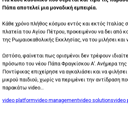
Πάπα αποτελεί μια μοναδική εμπειρία.
Κάθε χρόνο πλήθος κόσμου εντός και εκτός Ιταλίας 
πλατεία του Αγίου Πέτρου, προκειμένου να δει από 
της Ρωμαιοκαθολικής Εκκλησίας, να του μιλήσει και ν
Ωστόσο, φαίνεται πως ορισμένοι δεν τρέφουν ιδιαίτ
πρόσωπο του νέου Πάπα Φραγκίσκου Α’. Ανήμερα της
Ποντίφικας επιχείρησε να αγκαλιάσει και να φιλήσει
μικρού παιδιού, χωρίς να περιμένει την αντίδραση πο
παρακάτω video…
video platform
video management
video solutions
video 