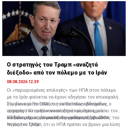
Ο στρατηγός του Τραμπ «αναζητά
διέξοδο» από τον πόλεμο με το Ιράν
08.08.2026 12:39
Οι «περιορισμένες επιλογές» των ΗΠΑ στον πόλεμο
με το Ιράν φαίνεται να έχουν οδηγήσει τον επικεφαλής
του Γενικού Επιτελείου των Ενόπλων Δυνάμεων,
Σύμφωνα με το CNNi, τις τελευταίες εβδομάδες, ο
στρατηγό Νταν Κέιν να αναζητά «μια λύση, μια
αρχηγός του αμερικανικού στρατού, έχει κρούσει τον
διέξοδο», όπως αποκαλύπτει ρεπορτάζ του CNNi.
κώδωνα του κινδύνου σε κορυφαίους συμβούλους του
«Ο Κέιν ψάχνει για μια έξοδο κινδύνου» δήλωσαν
Ντόναλντ Τραμπ, ότι οι ΗΠΑ πρέπει να βρουν μια λύση
πηγές του CNNi.