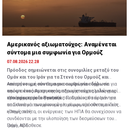
Αμερικανός αξιωματούχος: Αναμένεται
σύντομα μια συμφωνία για Ορμούζ
07.08.2026 22:28
Πρόοδος σημειώνεται στις συνομιλίες μεταξύ του
Ομάν και του Ιράν για τα Στενά του Ορμούζ και
«αναμένουμε σύντομα μια συμφωνία» δήλωσε
Από τη στιγμή που θα ανακοινωθεί μια συμφωνία για
απόψε ένας Αμερικανός αξιωματούχος μιλώντας
την αποκατάσταση της εμπορικής ναυσιπλοΐας χωρίς
στο πρακτορείο Reuters.
προσκόμματα, οι Ηνωμένες Πολιτείες θα άρουν τον
«Υπάρχει πρόοδος μεταξύ του Ομάν και του Ιράν για
αποκλεισμό των ιρανικών λιμένων, πρόσθεσε ο ίδιος.
τα Στενά και αναμένουμε μια συμφωνία σύντομα» είπε
η πηγή αυτή.
«Όπως πάντα, οι ενέργειες των ΗΠΑ θα συνεχίσουν να
συνδέονται με την υλοποίηση των δεσμεύσεων του
Ιράν», πρόσθεσε.
Πηγή: ΑΠΕ