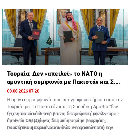
να αποκλειστούν κίνδυνοι τρομοκρατικού χαρακτήρα
και ασφάλειας».
Τουρκία: Δεν «απειλεί» το ΝΑΤΟ η
αμυντική συμφωνία με Πακιστάν και Σ.
Αραβία
08.08.2026 07:20
Η αμυντική συμφωνία που υπογράφηκε σήμερα από την
Τουρκία με το Πακιστάν και τη Σαουδική Αραβία "δεν
έρχεται σε αντίθεση" με τις δεσμεύσεις της Άγκυρας
"Η συμφωνία δεν αντιβαίνει στις υφιστάμενες
προς το ΝΑΤΟ, δήλωσε η τουρκική κυβέρνηση.
διεθνείς συμμαχικές δεσμεύσεις της Τουρκίας,
συμπεριλαμβανομένων αυτών στους κόλπους του
"Η ανάπτυξη περιφερειακών συνεργασιών από την