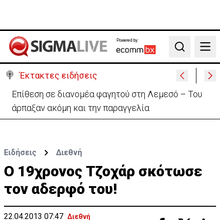
Powered by:
Search
Έκτακτες ειδήσεις
Ο στρατηγός του Τραμπ «αναζητά διέξοδο» από τον
πόλεμο με το Ιράν
Ειδήσεις
Διεθνή
Ο 19χρονος Τζοχάρ σκότωσε
τον αδερφό του!
22.04.2013 07:47
Διεθνή