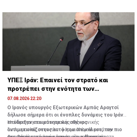
ΥΠΕΞ Ιράν: Επαινεί τον στρατό και
προτρέπει στην ενότητα των
μουσουλμάνων
07.08.2026 22:20
Ο Ιρανός υπουργός Εξωτερικών Αμπάς Αραγτσί
δήλωσε σήμερα ότι οι ένοπλες δυνάμεις του Ιράν
επέδειξαν ετοιμότητα και σθένος
Η ανάρτηση του επικεφαλής της ιρανικής
αντιμετωπίζοντας αυτό που αποκάλεσε, τον πιο
διπλωματίας στην πλατφόρμα Χ έγινε μετά την
ακριβό στρατό του κόσμου, και κάλεσε τις
υπογραφή της κοινής αμυντικής συμφωνίας στη
Δεν κατέστη αμέσως σαφές εάν ο Αραγτσί