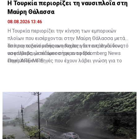
Η Τουρκία περιορίζει τη ναυσιπλοΐα στη
Μαύρη Θάλασσα
08.08.2026 13:46
Η Τουρκία περιορίζει την κίνηση των εμπορικών
πλοίων που εισέρχονται στην Μαύρη Θάλασσα μετά
από τις αυξανόμενες ανησυχίες για τους κινδύνους
Το πρακτορείο ειδήσεων Reuters δεν στάθηκε δυνατό
ασφάλειας, μετέδωσε σήμερα το Bloomberg News
να επιβεβαιώσει άμεσα την αναφορά.
επικαλούμενο πηγές που έχουν λάβει γνώση για το
Πηγή: ΑΠΕ-ΜΠΕ
ζήτημα αυτό.