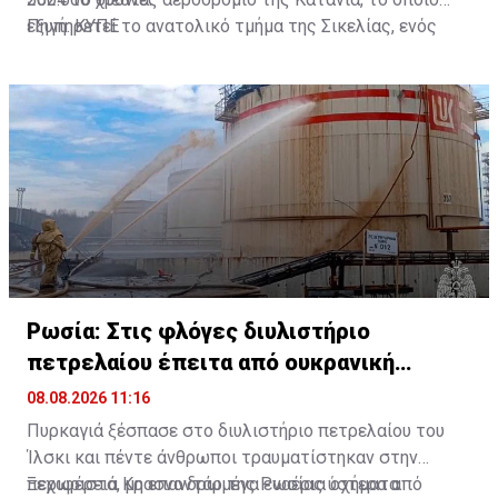
εξυπηρετεί το ανατολικό τμήμα της Σικελίας, ενός
Πηγή: ΚΥΠΕ
από τους δημοφιλέστερους τουριστικούς
προορισμούς της Ιταλίας.
Ρωσία: Στις φλόγες διυλιστήριο
πετρελαίου έπειτα από ουκρανική
επίθεση
08.08.2026 11:16
Πυρκαγιά ξέσπασε στο διυλιστήριο πετρελαίου του
Ίλσκι και πέντε άνθρωποι τραυματίστηκαν στην
περιφέρεια Κρασνοντάρ της Ρωσίας ύστερα από
Ξεχωριστά, μη επανδρωμένα εναέρια οχήματα