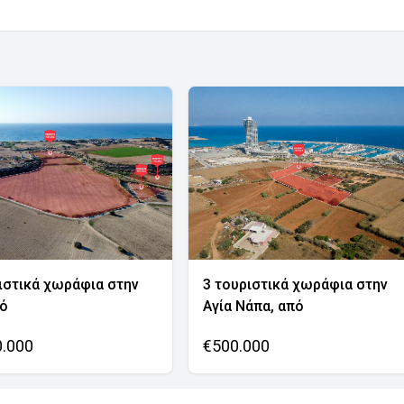
ιστικά χωράφια στην
3 τουριστικά χωράφια στην
νό
Αγία Νάπα, από
0.000
€500.000