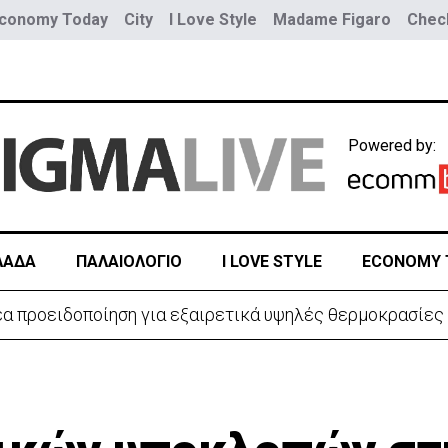
conomy Today
City
I Love Style
Madame Figaro
Check
Powered by:
ΛΑΔΑ
ΠΑΛΑΙΟΛΟΓΙΟ
I LOVE STYLE
ECONOMY 
ον εμπρησμό της πρώην μπυραρίας Corner στη Λευκωσί