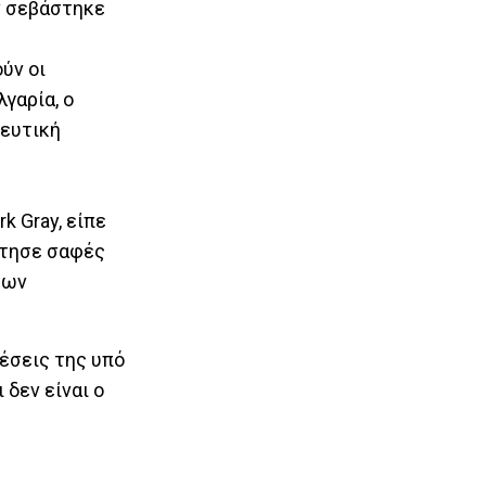
αν σεβάστηκε
ύν οι
γαρία, ο
λευτική
k Gray, είπε
έστησε σαφές
των
έσεις της υπό
 δεν είναι ο