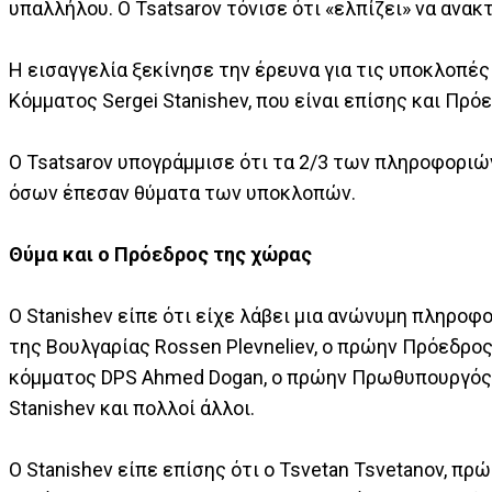
υπαλλήλου. Ο Tsatsarov τόνισε ότι «ελπίζει» να ανα
Η εισαγγελία ξεκίνησε την έρευνα για τις υποκλοπέ
Κόμματος Sergei Stanishev, που είναι επίσης και Π
Ο Tsatsarov υπογράμμισε ότι τα 2/3 των πληροφοριών
όσων έπεσαν θύματα των υποκλοπών.
Θύμα και ο Πρόεδρος της χώρας
Ο Stanishev είπε ότι είχε λάβει μια ανώνυμη πληρο
της Βουλγαρίας Rossen Plevneliev, ο πρώην Πρόεδρος
κόμματος DPS Ahmed Dogan, ο πρώην Πρωθυπουργός Ivan
Stanishev και πολλοί άλλοι.
Ο Stanishev είπε επίσης ότι ο Tsvetan Tsvetanov,