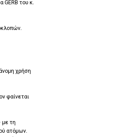
α GERB του κ.
οκλοπών.
ράνομη χρήση
ov φαίνεται
 με τη
ού ατόμων.