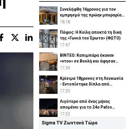
η
Συνελήφθη 16χρονος για τον
εμπρησμό της πρώην μπυραρίας
Corner στη Λευκωσία
18:18
Πάφος: Η Κοίλη αποκτά τη δική
της «Γωνιά του Έρωτα» (ΦΩΤΟ)
17:47
ΒΙΝΤΕΟ: Καπιμπάρα έκαναν
«ντου» σε Βουλή και άφησαν
άφωνους βουλευτές
17:39
Κρίσιμα 18χρονος στη Λευκωσία
- Εντοπίστηκε δίπλα από
ηλεκτρικό ποδήλατο
17:25
Λιγότερο από ένας μήνας
απομένει για το 24ο Pafos
Aphrodite Festival
17:22
Sigma TV Ζωντανά Τώρα
Ρέθυμνο: Συγκλονίζει ο