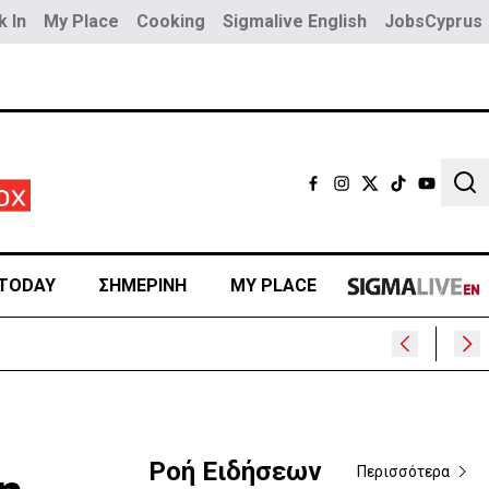
 In
My Place
Cooking
Sigmalive English
JobsCyprus
Sear
TODAY
ΣΗΜΕΡΙΝΗ
MY PLACE
α
Ροή Ειδήσεων
Περισσότερα