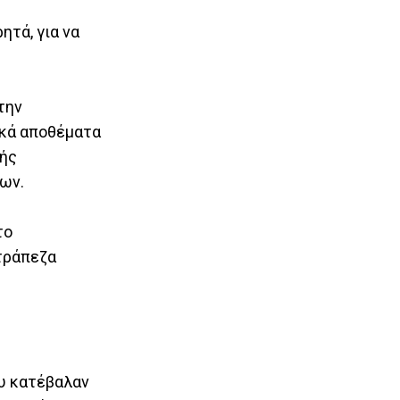
ητά, για να
την
ακά αποθέματα
κής
εων.
το
 τράπεζα
ου κατέβαλαν