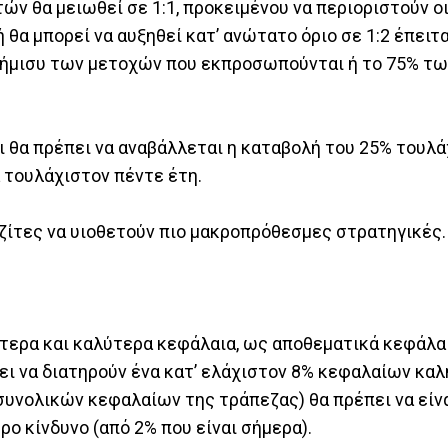
ών θα μειωθεί σε 1:1, προκειμένου να περιοριστούν ο
θα μπορεί να αυξηθεί κατ’ ανώτατο όριο σε 1:2 έπειτ
 ήμισυ των μετοχών που εκπροσωπούνται ή το 75% τω
ι θα πρέπει να αναβάλλεται η καταβολή του 25% τουλά
 τουλάχιστον πέντε έτη.
εζίτες να υιοθετούν πιο μακροπρόθεσμες στρατηγικές.
σότερα και καλύτερα κεφάλαια, ως αποθεματικά κεφάλα
ει να διατηρούν ένα κατ’ ελάχιστον 8% κεφαλαίων καλ
συνολικών κεφαλαίων της τράπεζας) θα πρέπει να είν
ο κίνδυνο (από 2% που είναι σήμερα).