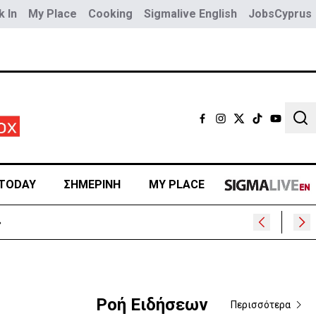
 In
My Place
Cooking
Sigmalive English
JobsCyprus
Sear
TODAY
ΣΗΜΕΡΙΝΗ
MY PLACE
»
Ροή Ειδήσεων
Περισσότερα