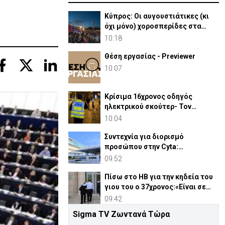
Κύπρος: Οι αυγουστιάτικες (κι
όχι μόνο) χοροσπερίδες στα
χωριά μας
10:18
Θέση εργασίας - Previewer
10:07
Κρίσιμα 16χρονος οδηγός
ηλεκτρικού σκούτερ- Τον
παρέσυρε μεθυσμένος οδηγός
10:04
Συντεχνία για διορισμό
προσώπου στην Cyta:
«Περίπτωση σύγκρουσης
09:52
συμφερόντων»
Πίσω στο ΗΒ για την κηδεία του
γιου του ο 37χρονος:«Είναι σε
άσχημη κατάσταση»
09:42
Sigma TV Ζωντανά Τώρα
ΟΑΥ: Στήριξη από τον ΠΟΥ για τις