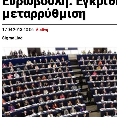
Ευρωβουλή: Εγκρίθ
μεταρρύθμιση
17.04.2013 10:06
Διεθνή
SigmaLive