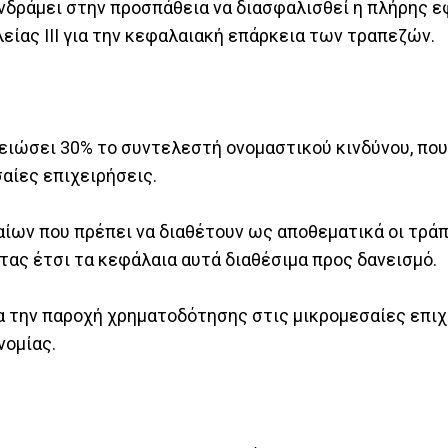
υνδράμει στην προσπάθεια να διασφαλισθεί η πλήρης 
είας III για την κεφαλαιακή επάρκεια των τραπεζών.
μειώσει 30% το συντελεστή ονομαστικού κινδύνου, πο
σαίες επιχειρήσεις.
αίων που πρέπει να διαθέτουν ως αποθεματικά οι τράπ
ας έτσι τα κεφάλαια αυτά διαθέσιμα προς δανεισμό.
ια την παροχή χρηματοδότησης στις μικρομεσαίες επιχε
νομίας.