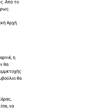
ς. Από το
ήρως.
ϊκή Αρχή
ρνιέ, η
ν θα
συμμετοχής
μβούλιο θα
Κάρας,
ίπε, να