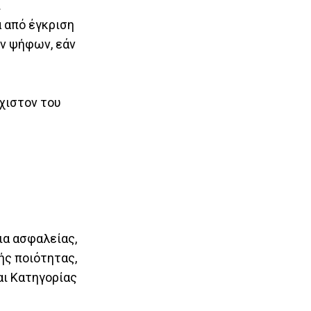
ι
α από έγκριση
ν ψήφων, εάν
χιστον του
ια ασφαλείας,
ής ποιότητας,
αι Κατηγορίας