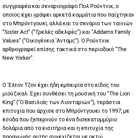
συγγραφέα και σεναριογράφο Πολ Ρούντνικ, ο
οποίος έχει γράψει αρκετά κομμάτια που παίχτηκαν
στο Μπρόντγουεϊ, αλλά και το σενάριο των ταινιών
"Sister Act" ("Τρελές αδελφές") και "Addams Family
Values" ("Οικογένεια 'Ανταμς"). Ο Ρούντνικ
αρθρογραφεί επίσης τακτικά στο περιοδικό "The
New Yorker".
Ο 'Ελτον Τζον έχει ήδη εμπειρία στο είδος του
μιούζικαλ. Έχει συνθέσει τη μουσική του "The Lion
King" ("Ο Βασιλιάς των Λιονταριών"), τεράστια
επιτυχία που άρχισε στο Μπρόντγουεϊ το 1997, με
έσοδα που ξεπερνούν το ένα δισεκατομμύριο
δολάρια από τα εισιτήρια και η επιτυχία της
παραγωγής αυτής συνεχίζεται με οκτώ