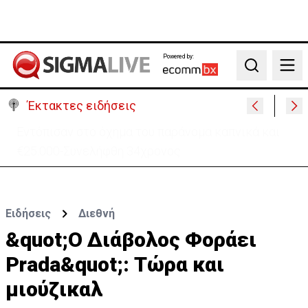
Powered by:
Search
Έκτακτες ειδήσεις
Μαλαισία: Πανικός σε πτήση – Επιχείρησε να
ανοίξει την έξοδο κυνδίνου (ΒΙΝΤΕΟ)
Ειδήσεις
Διεθνή
&quot;Ο Διάβολος Φοράει
Prada&quot;: Τώρα και
μιούζικαλ