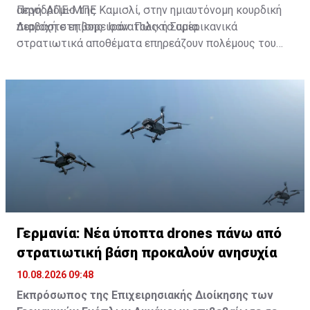
αεροδρόμιο της Καμισλί, στην ημιαυτόνομη κουρδική
Πηγή: ΑΠΕ-ΜΠΕ
περιοχή στη βορειοανατολική Συρία.
Διαβάστε επίσης:
Ιράν: Πώς τα αμερικανικά
στρατιωτικά αποθέματα επηρεάζουν πολέμους του
Ισαήλ
Γερμανία: Νέα ύποπτα drones πάνω από
στρατιωτική βάση προκαλούν ανησυχία
10.08.2026 09:48
Eκπρόσωπος της Επιχειρησιακής Διοίκησης των