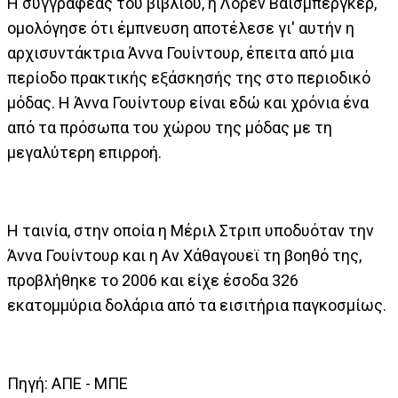
Η συγγραφέας του βιβλίου, η Λόρεν Βάισμπεργκερ,
ομολόγησε ότι έμπνευση αποτέλεσε γι' αυτήν η
αρχισυντάκτρια Άννα Γουίντουρ, έπειτα από μια
περίοδο πρακτικής εξάσκησής της στο περιοδικό
μόδας. Η Άννα Γουίντουρ είναι εδώ και χρόνια ένα
από τα πρόσωπα του χώρου της μόδας με τη
μεγαλύτερη επιρροή.
Η ταινία, στην οποία η Μέριλ Στριπ υποδυόταν την
Άννα Γουίντουρ και η Αν Χάθαγουεϊ τη βοηθό της,
προβλήθηκε το 2006 και είχε έσοδα 326
εκατομμύρια δολάρια από τα εισιτήρια παγκοσμίως.
Πηγή: AΠΕ - ΜΠΕ