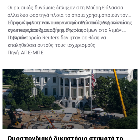
Οι ρωσικές δυνάμεις έπληξαν στη Μαύρη Θάλασσα
άλλα δύο φορτηγά πλοία τα οποία χρησιμοποιούνταν
«προς όφελος του ουκρανικού στρατού», ανακοίνωσε
Σύμφωνα με την ανακοίνωση, οι Ρώσοι έπληξαν επίσης
το υπουργείο Άμυνας της Ρωσίας.
εγκαταστάσεις αποθήκευσης καυσίμων στο λιμάνι
Πιβντένι.
Το πρακτορείο Reuters δεν ήταν σε θέση να
επαληθεύσει αυτούς τους ισχυρισμούς.
Πηγή: ΑΠΕ-ΜΠΕ
Ομοσπονδιακό δικαστήριο σταματά το