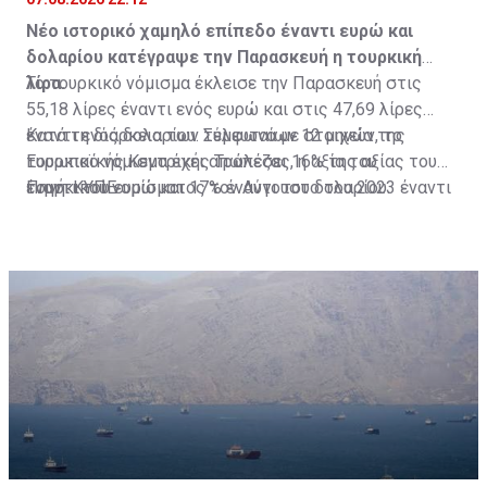
Νέο ιστορικό χαμηλό επίπεδο έναντι ευρώ και
δολαρίου κατέγραψε την Παρασκευή η τουρκική
λίρα.
Το τουρκικό νόμισμα έκλεισε την Παρασκευή στις
55,18 λίρες έναντι ενός ευρώ και στις 47,69 λίρες
έναντι ενός δολαρίου. Σύμφωνα με στοιχεία της
Κατά τη διάρκεια των τελευταίων 12 μηνών, το
Ευρωπαϊκής Κεντρικής Τράπεζας, η αξία του
τουρκικό νόμισμα έχει απωλέσει 16% της αξίας του
τουρκικού νομίσματος τον Αύγουστο του 2023 έναντι
έναντι του ευρώ και 17% έναντι του δολαρίου.
Πηγή: ΚΥΠΕ
του κοινού ευρωπαϊκού νομίσματος ήταν στις 28,53
λίρες έναντι του ευρώ.