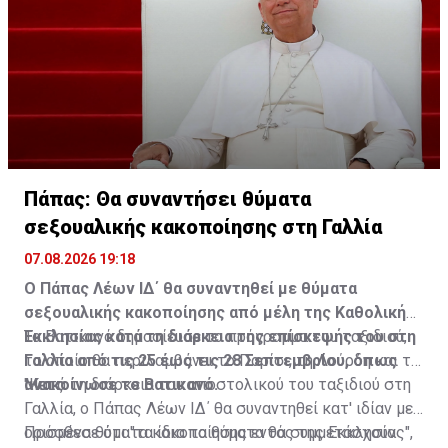
και τα εθνικά μνημεία. Πρόσφατα, άλλο δικαστήριο
αποφάνθηκε ότι ο πρόεδρος παρανόμως πρόσθεσε το
όνομά του στο Κέντρο Τεχνών Κένεντι και τον διέταξε
να το απομακρύνει.
Πάπας: Θα συναντήσει θύματα
σεξουαλικής κακοποίησης στη Γαλλία
07.08.2026 19:18
Ο Πάπας Λέων ΙΔ΄ θα συναντηθεί με θύματα
σεξουαλικής κακοποίησης από μέλη της Καθολικής
Εκκλησίας κατά τη διάρκεια της επίσκεψής του στη
Το Βατικανό δημοσίευσε το πρόγραμμα του ταξιδιού,
Γαλλία από τις 25 έως τις 28 Σεπτεμβρίου, όπως
το οποίο θα περιλαμβάνει το Παρίσι, τη Λούρδη και το
ανακοίνωσε το Βατικανό.
Μετς.
"Κατά τη διάρκεια του αποστολικού του ταξιδιού στη
Γαλλία, ο Πάπας Λέων ΙΔ΄ θα συναντηθεί κατ' ιδίαν με
ορισμένα θύματα κακοποίησης εντός της Εκκλησίας",
Πρόσθεσε ότι "τα ίδια τα θύματα θα συμμετάσχουν