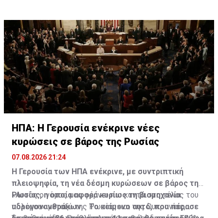
ΗΠΑ: Η Γερουσία ενέκρινε νέες
κυρώσεις σε βάρος της Ρωσίας
07.08.2026 21:24
Η Γερουσία των ΗΠΑ ενέκρινε, με συντριπτική
πλειοψηφία, τη νέα δέσμη κυρώσεων σε βάρος της
Ρωσίας, η οποία αφορά κυρίως τη βιομηχανία
«Αυτός ο νόμος μας φέρνει πιο κοντά στο τέλος του
υδρογονανθράκων. Το κείμενο αυτό, που πέρασε
πολέμου» μεταξύ της Ρωσίας και της Ουκρανίας,