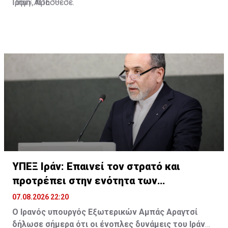
Ιράν», πρόσθεσε.
Πηγή: ΑΠΕ
ΥΠΕΞ Ιράν: Επαινεί τον στρατό και
προτρέπει στην ενότητα των
μουσουλμάνων
07.08.2026 22:20
Ο Ιρανός υπουργός Εξωτερικών Αμπάς Αραγτσί
δήλωσε σήμερα ότι οι ένοπλες δυνάμεις του Ιράν