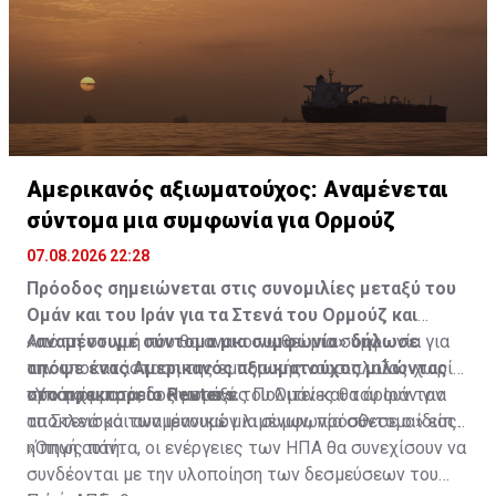
Αμερικανός αξιωματούχος: Αναμένεται
σύντομα μια συμφωνία για Ορμούζ
07.08.2026 22:28
Πρόοδος σημειώνεται στις συνομιλίες μεταξύ του
Ομάν και του Ιράν για τα Στενά του Ορμούζ και
«αναμένουμε σύντομα μια συμφωνία» δήλωσε
Από τη στιγμή που θα ανακοινωθεί μια συμφωνία για
απόψε ένας Αμερικανός αξιωματούχος μιλώντας
την αποκατάσταση της εμπορικής ναυσιπλοΐας χωρίς
στο πρακτορείο Reuters.
προσκόμματα, οι Ηνωμένες Πολιτείες θα άρουν τον
«Υπάρχει πρόοδος μεταξύ του Ομάν και του Ιράν για
αποκλεισμό των ιρανικών λιμένων, πρόσθεσε ο ίδιος.
τα Στενά και αναμένουμε μια συμφωνία σύντομα» είπε
η πηγή αυτή.
«Όπως πάντα, οι ενέργειες των ΗΠΑ θα συνεχίσουν να
συνδέονται με την υλοποίηση των δεσμεύσεων του