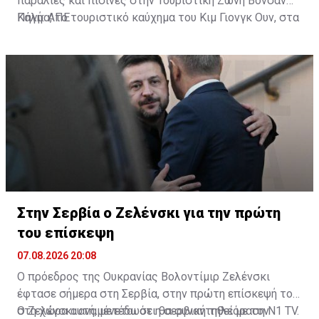
παραλίες και πισίνες στην Τουριστική Ζώνη Βονσάν
Κάλμα, το τουριστικό καύχημα του Κιμ Γιονγκ Ουν, στα
Πηγή: ΑΠΕ
ανατολικά παράλια της χώρας. Τα υδάτινα πάρκα της
Πιονγκγιάνγκ είναι επίσης γεμάτα με επισκέπτες που
αναζητούν λίγη δροσιά.
Στην Σερβία ο Ζελένσκι για την πρώτη
του επίσκεψη
07.08.2026 20:08
Ο πρόεδρος της Ουκρανίας Βολοντίμιρ Ζελένσκι
έφτασε σήμερα στη Σερβία, στην πρώτη επίσκεψή του
στη χώρα αυτή, μετέδωσε η σερβική τηλεόραση N1 TV.
Ο Ζελένσκι αναμένεται ότι θα συναντηθεί με τον