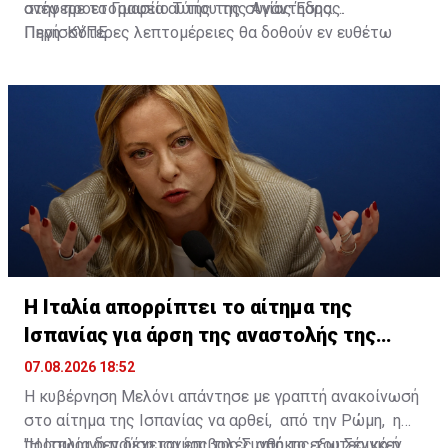
ανέφερε το Γραφείο Τύπου της Αγίας Έδρας.
στην προετοιμασία αυτής της συνάντησης.
Περισσότερες λεπτομέρειες θα δοθούν εν ευθέτω
Πηγή: ΚΥΠΕ
χρόνω".
Η Ιταλία απορρίπτει το αίτημα της
Ισπανίας για άρση της αναστολής της
Σένγκεν
07.08.2026 18:52
Η κυβέρνηση Μελόνι απάντησε με γραπτή ανακοίνωσή
στο αίτημα της Ισπανίας να αρθεί, από την Ρώμη, η
προσωρινή παύση ισχύος της Συνθήκης του Σένγκεν
"Η Ιταλία δεν δέχεται επιβολές από το εξωτερικό ή