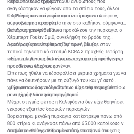
κάπου 42.000 στρέμματα.
Πέρα από τους σχεδόν 1.500 ανθρώπους που
αναγκάστηκαν να φύγουν από τα σπίτια τους, άλλοι
1.400 πρέπει να είναι έτοιμοι να τα εγκαταλείψουν,
Οι φλόγες κατέστρεψαν επτά κτίρια, ενώ
σύμφωνα με τις αρχές.
πυροσβέστης τραυματίστηκε στο καθήκον, σύμφωνα
με την υπηρεσία CalFire.
Ο άνδρας που φέρεται να προκάλεσε την πυρκαγιά, ο
Χέρμπερτ Γουέιν Σμιθ, συνελήφθη το βράδυ της
Δευτέρας και αντιμετωπίζει ποινή δίωξη.
Αφού αφέθηκε ελεύθερος υφ’ όρον, μίλησε στον
τοπικό τηλεοπτικό σταθμό KCRA 3 προχθές Τετάρτη
και επέμεινε πως δεν είχε την παραμικρή πρόθεση να
«Είμαι αληθινά συγκλονισμένος για αυτό που έγινε»,
προκαλέσει κακό σε κανέναν.
πρόσθεσε ο 65χρονος.
Είπε πως ήθελε να εξασφαλίσει μερικά χρήματα για να
πάνε να δειπνήσουν με τη σύζυγό του και γι’ αυτό
χρησιμοποιούσε σιδεροπρίονο ώστε να τεμαχίσει
«Γύρισα και ξαφνικά είδα πως είχε πάρει φωτιά πίσω
συντρίμμια όταν ξέσπασε φωτιά.
μου» ξερή βλάστηση, αφηγήθηκε.
Μέχρι στιγμής φέτος η Καλιφόρνια δεν είχε θρηνήσει
νεκρούς εξαιτίας δασικών πυρκαγιών.
Βορειότερα, μεγάλη πυρκαγιά κατέστρεψε πάνω από
800 κτίρια κι ανάγκασε πάνω από 65.000 κατοίκους να
απομακρυνθούν εσπευσμένα από τα σπίτια τους τις
Διαβάστε επίσης:
Ο Τραμπ υπόσχεται ξανά ότι «ο