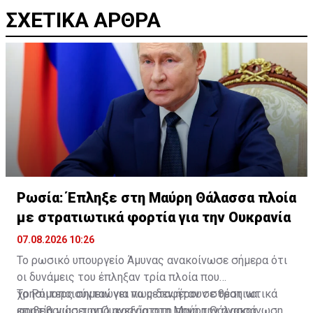
ΣΧΕΤΙΚΑ ΑΡΘΡΑ
Ρωσία: Έπληξε στη Μαύρη Θάλασσα πλοία
με στρατιωτικά φορτία για την Ουκρανία
07.08.2026 10:26
Το ρωσικό υπουργείο Άμυνας ανακοίνωσε σήμερα ότι
οι δυνάμεις του έπληξαν τρία πλοία που
χρησιμοποιούνταν για να μεταφέρουν στρατιωτικά
Το Ρόιτερς σημειώνει πως δεν ήταν σε θέση να
φορτία γιασ την Ουκρανία στη Μαύρη Θάλασσα.
επιβεβαιώσει από ανεξάρτητη πηγή την ανακοίνωση