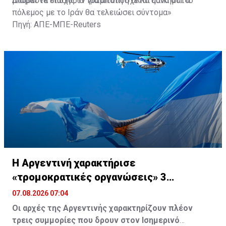
μπορεί να διωχθούν για απάτη ή άλλα αδικήματα.
Διαβάστε επίσης:
Ο Τραμπ υπόσχεται ξανά ότι «ο
πόλεμος με το Ιράν θα τελειώσει σύντομα»
Πηγή: ΑΠΕ-ΜΠΕ-Reuters
Η Αργεντινή χαρακτήρισε
«τρομοκρατικές οργανώσεις» 3
συμμορίες στον Ισημερινό
07.08.2026 07:04
Οι αρχές της Αργεντινής χαρακτηρίζουν πλέον
τρεις συμμορίες που δρουν στον Ισημερινό