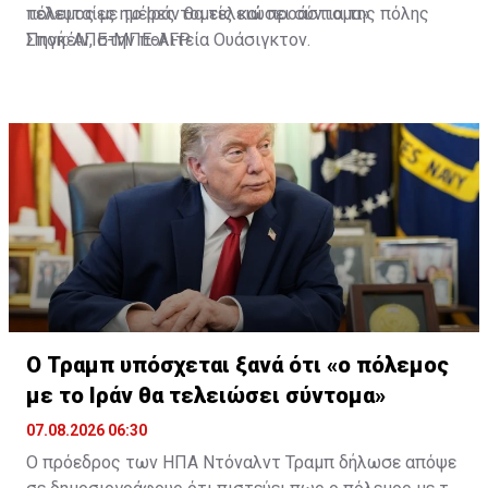
τελευταίες ημέρες τομείς και προάστια της πόλης
πόλεμος με το Ιράν θα τελειώσει σύντομα»
Σποκέιν, στην πολιτεία Ουάσιγκτον.
Πηγή: ΑΠΕ-ΜΠΕ-AFP
Ο Τραμπ υπόσχεται ξανά ότι «ο πόλεμος
με το Ιράν θα τελειώσει σύντομα»
07.08.2026 06:30
Ο πρόεδρος των ΗΠΑ Ντόναλντ Τραμπ δήλωσε απόψε