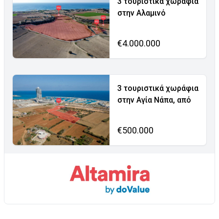
3 τουριστικά χωράφια
στην Αλαμινό
€4.000.000
3 τουριστικά χωράφια
στην Αγία Νάπα, από
€500.000