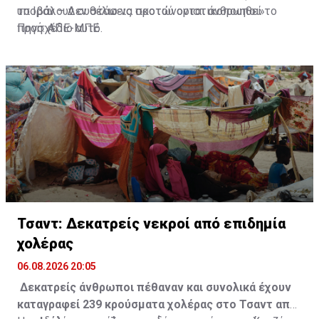
υποβάλουν συστάσεις προτού οριστικοποιηθεί το
το Ιράν – Δεν θέλω να σκοτώνονται άνθρωποι»
προσχέδιο αυτό.
Πηγή: ΑΠΕ-ΜΠΕ
Τσαντ: Δεκατρείς νεκροί από επιδημία
χολέρας
06.08.2026 20:05
Δεκατρείς άνθρωποι πέθαναν και συνολικά έχουν
καταγραφεί 239 κρούσματα χολέρας στο Τσαντ από