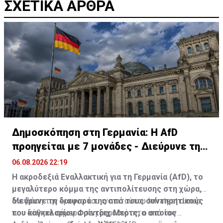
ΣΧΕΤΙΚΑ ΑΡΘΡΑ
Δημοσκόπηση στη Γερμανία: Η AfD
προηγείται με 7 μονάδες - Διεύρυνε τη
διαφορά
06.08.2026 22:19
Η ακροδεξιά Εναλλακτική για τη Γερμανία (AfD), το
μεγαλύτερο κόμμα της αντιπολίτευσης στη χώρα,
διεύρυνε τη διαφορά της από τους συντηρητικούς
Με βάση την έρευνα του ινστιτούτου Infratest dimap
του καγκελαρίου Φρίντριχ Μερτς, ο οποίος
που δόθηκε σήμερα στη δημοσιότητα από τον