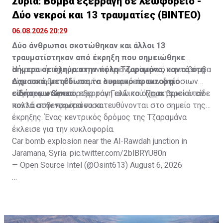
Συρία: Βόμβα εξερράγη σε λεωφορείο -
Δύο νεκροί και 13 τραυματίες (ΒΙΝΤΕΟ)
06.08.2026 20:29
Δύο άνθρωποι σκοτώθηκαν και άλλοι 13
τραυματίστηκαν από έκρηξη που σημειώθηκε
σήμερα σε όχημα στην πόλη Τζαραμάνα, κοντά στη
Η κρατική τηλεόραση ανέφερε νωρίτερα ότι μια βόμβα
Δαμασκό, μετέδωσε το συριακό πρακτορείο
είχε τοποθετηθεί σε μίνι λεωφορείο των δημόσιων
ειδήσεων Sana.
συγκοινωνιών και εξερράγη ενώ το όχημα βρισκόταν
Ένας φωτορεπόρτερ του Γαλλικού Πρακτορείου είδε
κοντά στην πρωτεύουσα.
πολλά ασθενοφόρα να κατευθύνονται στο σημείο της
έκρηξης. Ένας κεντρικός δρόμος της Τζαραμάνα
έκλεισε για την κυκλοφορία.
Car bomb explosion near the Al-Rawdah junction in
Jaramana, Syria.
pic.twitter.com/2blBRYU80n
— Open Source Intel (@Osint613)
August 6, 2026
Πηγή: ΑΠΕ-ΜΠΕ