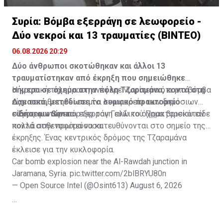
Συρία: Βόμβα εξερράγη σε λεωφορείο -
Δύο νεκροί και 13 τραυματίες (ΒΙΝΤΕΟ)
06.08.2026 20:29
Δύο άνθρωποι σκοτώθηκαν και άλλοι 13
τραυματίστηκαν από έκρηξη που σημειώθηκε
σήμερα σε όχημα στην πόλη Τζαραμάνα, κοντά στη
Η κρατική τηλεόραση ανέφερε νωρίτερα ότι μια βόμβα
Δαμασκό, μετέδωσε το συριακό πρακτορείο
είχε τοποθετηθεί σε μίνι λεωφορείο των δημόσιων
ειδήσεων Sana.
συγκοινωνιών και εξερράγη ενώ το όχημα βρισκόταν
Ένας φωτορεπόρτερ του Γαλλικού Πρακτορείου είδε
κοντά στην πρωτεύουσα.
πολλά ασθενοφόρα να κατευθύνονται στο σημείο της
έκρηξης. Ένας κεντρικός δρόμος της Τζαραμάνα
έκλεισε για την κυκλοφορία.
Car bomb explosion near the Al-Rawdah junction in
Jaramana, Syria.
pic.twitter.com/2blBRYU80n
— Open Source Intel (@Osint613)
August 6, 2026
Πηγή: ΑΠΕ-ΜΠΕ