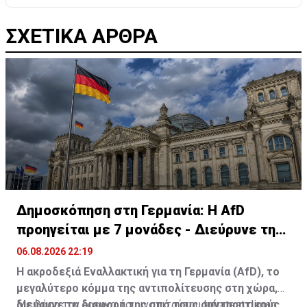
ΣΧΕΤΙΚΑ ΑΡΘΡΑ
Δημοσκόπηση στη Γερμανία: Η AfD
προηγείται με 7 μονάδες - Διεύρυνε τη
διαφορά
06.08.2026 22:19
Η ακροδεξιά Εναλλακτική για τη Γερμανία (AfD), το
μεγαλύτερο κόμμα της αντιπολίτευσης στη χώρα,
διεύρυνε τη διαφορά της από τους συντηρητικούς
Με βάση την έρευνα του ινστιτούτου Infratest dimap