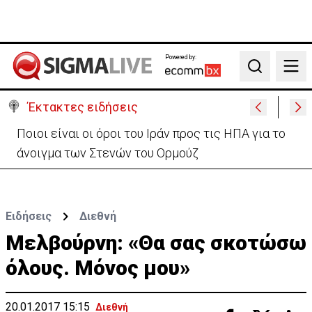
Powered by:
Search
Έκτακτες ειδήσεις
Σε κλοιό καύσωνα η Κύπρος – Τίθεται σε ισχύ νέα
κίτρινη προειδοποίηση
Ειδήσεις
Διεθνή
Μελβούρνη: «Θα σας σκοτώσω
όλους. Μόνος μου»
20.01.2017 15:15
Διεθνή