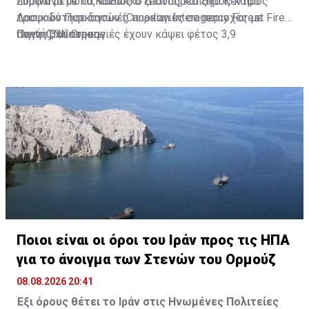
πύρινα μέτωπα, καθώς ο ζεστός και ξηρός καιρός
Σύμφωνα με το Καναδικό Διαυπηρεσιακό Κέντρο
τροφοδότησε δασικές πυρκαγιές σε περιοχές με
Δασικών Πυρκαγιών (Canadian Interagency Forest Fire
πυκνή βλάστηση.
Centre), οι πυρκαγιές έχουν κάψει φέτος 3,9
Πηγή: CNN Greece
εκατομμύρια εκτάρια γης στον Καναδά.
Ποιοι είναι οι όροι του Ιράν προς τις ΗΠΑ
για το άνοιγμα των Στενών του Ορμούζ
08.08.2026 20:41
Έξι όρους θέτει το Ιράν στις Ηνωμένες Πολιτείες