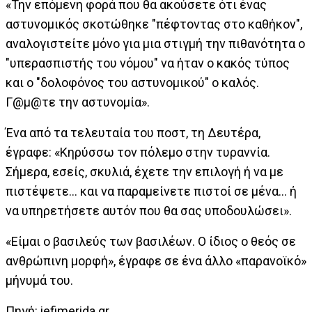
«Την επόμενη φορά που θα ακούσετε ότι ένας
αστυνομικός σκοτώθηκε "πέφτοντας στο καθήκον",
αναλογιστείτε μόνο για μια στιγμή την πιθανότητα ο
"υπερασπιστής του νόμου" να ήταν ο κακός τύπος
και ο "δολοφόνος του αστυνομικού" ο καλός.
Γ@μ@τε την αστυνομία».
Ένα από τα τελευταία του ποστ, τη Δευτέρα,
έγραφε: «Κηρύσσω τον πόλεμο στην τυραννία.
Σήμερα, εσείς, σκυλιά, έχετε την επιλογή ή να με
πιστέψετε... και να παραμείνετε πιστοί σε μένα... ή
να υπηρετήσετε αυτόν που θα σας υποδουλώσει».
«Είμαι ο βασιλεύς των βασιλέων. Ο ίδιος ο θεός σε
ανθρώπινη μορφή», έγραφε σε ένα άλλο «παρανοϊκό»
μήνυμά του.
Πηγή: iefimerida.gr