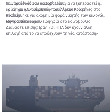
του προέδρου του κοινοβουλίου.
Ιουνίου δεν έδωσε καθαρή λύση για να ξεπεραστεί η
κρίση και η ακυβερνησία που διήρκεσε 16 μήνες στο
Το κίνημα «Αυτοδιάθεση» του Άλμπιν Κούρτι
Κόσοβο.
αναδείχθηκε για ακόμη μία φορά νικητής των εκλογών,
ωστόσο δεν είχε πλειοψηφία στο κοινοβούλιο.
Πηγή: CNN Greece
Διαβάστε επίσης:
Ιράν: «Οι ΗΠΑ δεν έχουν άλλη
επιλογή από το να αποδεχθούν τη νέα κατάσταση»