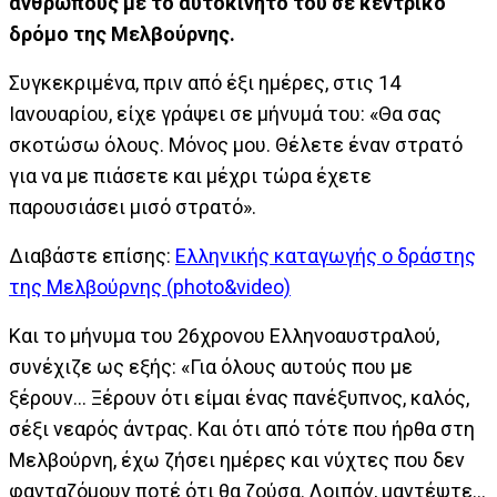
ανθρώπους με το αυτοκίνητό του σε κεντρικό
δρόμο της Μελβούρνης.
Συγκεκριμένα, πριν από έξι ημέρες, στις 14
Ιανουαρίου, είχε γράψει σε μήνυμά του: «Θα σας
σκοτώσω όλους. Mόνος μου. Θέλετε έναν στρατό
για να με πιάσετε και μέχρι τώρα έχετε
παρουσιάσει μισό στρατό».
Διαβάστε επίσης:
Ελληνικής καταγωγής ο δράστης
της Μελβούρνης (photo&video)
Και το μήνυμα του 26χρονου Ελληνοαυστραλού,
συνέχιζε ως εξής: «Για όλους αυτούς που με
ξέρουν... Ξέρουν ότι είμαι ένας πανέξυπνος, καλός,
σέξι νεαρός άντρας. Και ότι από τότε που ήρθα στη
Μελβούρνη, έχω ζήσει ημέρες και νύχτες που δεν
φανταζόμουν ποτέ ότι θα ζούσα. Λοιπόν, μαντέψτε...