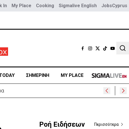
 In
My Place
Cooking
Sigmalive English
JobsCyprus
Sear
TODAY
ΣΗΜΕΡΙΝΗ
MY PLACE
ρα
Ροή Ειδήσεων
Περισσότερα