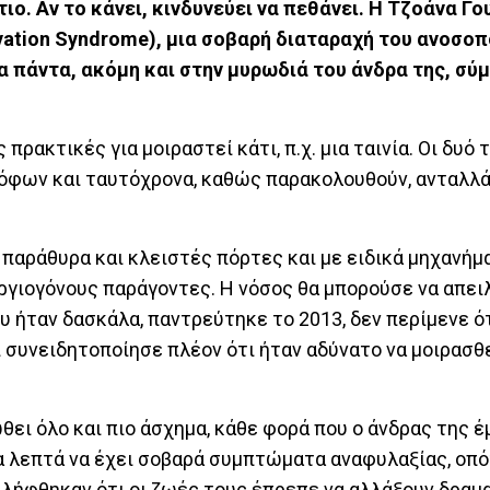
ιο. Αν το κάνει, κινδυνεύει να πεθάνει. Η Τζοάνα Γο
vation Syndrome), μια σοβαρή διαταραχή του ανοσοπ
α πάντα, ακόμη και στην μυρωδιά του άνδρα της, σύ
πρακτικές για μοιραστεί κάτι, π.χ. μια ταινία. Οι δυό
ορόφων και ταυτόχρονα, καθώς παρακολουθούν, ανταλλ
 παράθυρα και κλειστές πόρτες και με ειδικά μηχανήμ
εργιογόνους παράγοντες. Η νόσος θα μπορούσε να απει
ου ήταν δασκάλα, παντρεύτηκε το 2013, δεν περίμενε ό
ι συνειδητοποίησε πλέον ότι ήταν αδύνατο να μοιρασθε
θει όλο και πιο άσχημα, κάθε φορά που ο άνδρας της έ
τα λεπτά να έχει σοβαρά συμπτώματα αναφυλαξίας, οπό
τιλήφθηκαν ότι οι ζωές τους έπρεπε να αλλάξουν δραμα