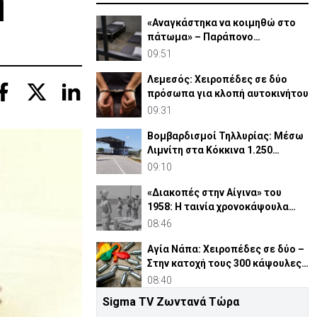
ή
«Αναγκάστηκα να κοιμηθώ στο
πάτωμα» – Παράπονο
κρατούμενου ενώπιον
09:51
Δικαστηρίου
Λεμεσός: Χειροπέδες σε δύο
πρόσωπα για κλοπή αυτοκινήτου
09:31
Βομβαρδισμοί Τηλλυρίας: Μέσω
Λιμνίτη στα Κόκκινα 1.250
Τουρκοκύπριοι
09:10
«Διακοπές στην Αίγινα» του
1958: Η ταινία χρονοκάψουλα
μιας Ελλάδας που χάθηκε
08:46
Αγία Νάπα: Χειροπέδες σε δύο –
Στην κατοχή τους 300 κάψουλες
«laughing gas»
08:40
Sigma TV Ζωντανά Τώρα
Κολομβία: Ο Αμπελάρδο ντε λα