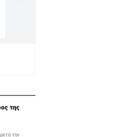
ρος της
μετά την