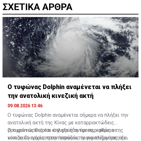
ΣΧΕΤΙΚΑ ΑΡΘΡΑ
Ο τυφώνας Dolphin αναμένεται να πλήξει
την ανατολική κινεζική ακτή
09.08.2026 13:46
Ο τυφώνας Dolphin αναμένεται σήμερα να πλήξει την
ανατολική ακτή της Κίνας με καταρρακτώδεις
βροχοπτώσεις και ισχυρούς ανέμους, καθώς οι
Ο τυφώνας Dolphin έπληξε ήδη την περιφέρεια της
κινεζικές αρχές προετοιμάζονται για πλημμύρες και
νότιας Οκινάουα στην Ιαπωνία, τραυματίζοντας έξι