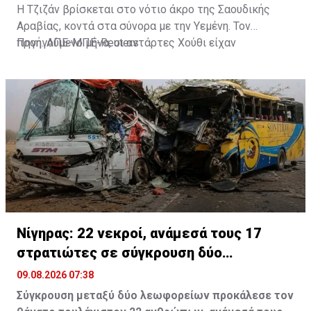
Η Τζιζάν βρίσκεται στο νότιο άκρο της Σαουδικής
Αραβίας, κοντά στα σύνορα με την Υεμένη. Τον
προηγούμενο μήνα, οι αντάρτες Χούθι είχαν
Πηγή: ΑΠΕ-ΜΠΕ-Reuters
εξαπολύσει επίθεση με πυραύλους και drones εναντίον
διυλιστηρίου της Aramco στην περιοχή.
Νίγηρας: 22 νεκροί, ανάμεσά τους 17
στρατιώτες σε σύγκρουση δύο
λεωφορείων
09.08.2026 07:38
Σύγκρουση μεταξύ δύο λεωφορείων προκάλεσε τον