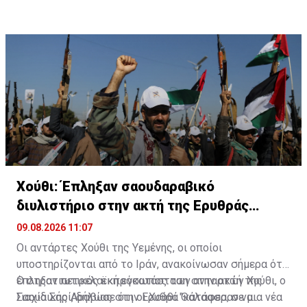
άλλων όρων από τις ΗΠΑ, ώστε τα στενά να
επαναλειτουργήσουν για τη ναυσιπλοΐα.
Χούθι: Έπληξαν σαουδαραβικό
διυλιστήριο στην ακτή της Ερυθράς
Θάλασσας
09.08.2026 11:07
Οι αντάρτες Χούθι της Υεμένης, οι οποίοι
υποστηρίζονται από το Ιράν, ανακοίνωσαν σήμερα ότι
έπληξαν πετρελαϊκή εγκατάσταση στην ακτή της
Ο στρατιωτικός εκπρόσωπος των ανταρτών Χούθι, ο
Σαουδικής Αραβίας στην Ερυθρά Θάλασσα, σε μια νέα
Γιαχία Σαρί, δήλωσε ότι οι Χούθι "κατάφεραν να