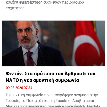
και την εγκατάσταση συσκευών περιορισμού
Πηγή: ΑΠΕ-ΜΠΕ-AFP
ταχύτητας.
Φιντάν: Στα πρότυπα του Άρθρου 5 του
ΝΑΤΟ η νέα αμυντική συμφωνία
09.08.2026 07:34
Η αμυντική συμφωνία που υπογράφηκε ανάμεσα στην
Τουρκία, το Πακιστάν και τη Σαουδική Αραβία είναι
από τεχνική άποψη ίδια με τo Άρθρο 5 του ΝΑΤΟ για
Μιλώντας στο κρατικό πρακτορείο ειδήσεων Anadolu,