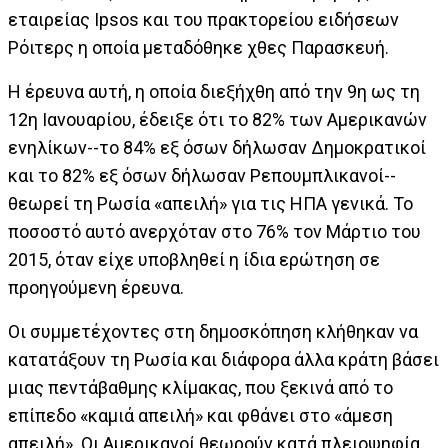
εταιρείας Ipsos και του πρακτορείου ειδήσεων
Ρόιτερς η οποία μεταδόθηκε χθες Παρασκευή.
Η έρευνα αυτή, η οποία διεξήχθη από την 9η ως τη
12η Ιανουαρίου, έδειξε ότι το 82% των Aμερικανών
ενηλίκων--το 84% εξ όσων δήλωσαν Δημοκρατικοί
και το 82% εξ όσων δήλωσαν Ρεπουμπλικανοί--
θεωρεί τη Ρωσία «απειλή» για τις ΗΠΑ γενικά. Το
ποσοστό αυτό ανερχόταν στο 76% τον Μάρτιο του
2015, όταν είχε υποβληθεί η ίδια ερώτηση σε
προηγούμενη έρευνα.
Οι συμμετέχοντες στη δημοσκόπηση κλήθηκαν να
κατατάξουν τη Ρωσία και διάφορα άλλα κράτη βάσει
μιας πεντάβαθμης κλίμακας, που ξεκινά από το
επίπεδο «καμιά απειλή» και φθάνει στο «άμεση
απειλή». Οι Αμερικανοί θεωρούν κατά πλειοψηφία