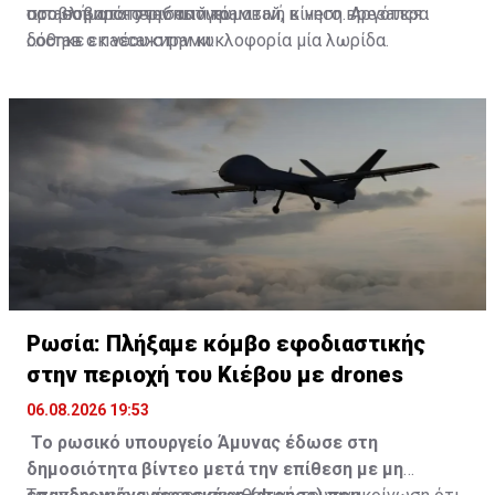
προβλήματα στην απογευματινή κίνηση. Αργότερα
στο σοβαρό περιστατικό.
остановился учебный трамвай, в него врезался
δόθηκε εκ νέου στην κυκλοφορία μία λωρίδα.
состав с пассажирами.
Πηγή: Πρώτο Θέμα
Семь человек получили тяжёлые травмы, у трёх
пострадавших — угроза для жизни. Лёгкие ранения
диагностированы у 14 человек.
pic.twitter.com/bGiF0KuzWZ
— Ащьф Лштшфум 💙 (@netoll_nemez)
August 6, 2026
Ρωσία: Πλήξαμε κόμβο εφοδιαστικής
στην περιοχή του Κιέβου με drones
06.08.2026 19:53
Το ρωσικό υπουργείο Άμυνας έδωσε στη
δημοσιότητα βίντεο μετά την επίθεση με μη