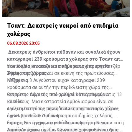
Τσαντ: Δεκατρείς νεκροί από επιδημία
χολέρας
06.08.2026 20:05
Δεκατρείς άνθρωποι πέθαναν και συνολικά έχουν
καταγραφεί 239 κρούσματα χολέρας στο Τσαντ από
τον Ιούλιο, ανακοίνωσε σήμερα το υπουργείο
Η επιδημία εντοπίζεται σε δύο επαρχίες, στη Χατζέρ
Υγείας της χώρας.
Λάμις στα βόρεια και σε εκείνη της πρωτεύουσας
Ντζαμένα.
Μέχρι τις 3 Αυγούστου είχαν καταγραφεί 239
κρούσματα σε αυτήν την περίκλειστη χώρα της
κεντρικής Αφρικής που αριθμεί 21 εκατομμύρια
Ο πρώτος θάνατος από χολέρα καταγράφηκε στις 13
κατοίκους. Μια εκστρατεία εμβολιασμού είναι σε
Ιουνίου.
εξέλιξη αυτήν την περίοδο και προς το παρόν έχουν
Τους τελευταίους μήνες πολλές αφρικανικές χώρες
εμβολιαστεί 50.799 άνθρωποι.
έχουν βρεθεί αντιμέτωπες με επιδημίες χολέρας,
όπως η Κεντροαφρικανική Δημοκρατία, η Νιγηρία και η
Σήμερα, οι σύγχρονες μέθοδοι επεξεργασίας των
Λαϊκή Δημοκρατία του Κονγκό. Η χολέρα είναι οξεία
λυμάτων έχουν σχεδόν εξαλείψει την ασθένεια στις