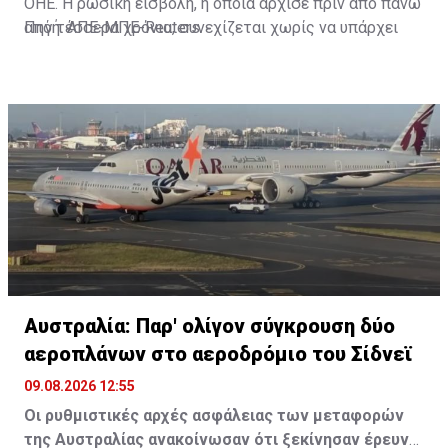
ΟΗΕ. Η ρωσική εισβολή, η οποία άρχισε πριν από πάνω
από τέσσερα χρόνια, συνεχίζεται χωρίς να υπάρχει
Πηγή: ΑΠΕ-ΜΠΕ-Reuters
προοπτική μιας ειρηνευτικής συμφωνίας.
Αυστραλία: Παρ' ολίγον σύγκρουση δύο
αεροπλάνων στο αεροδρόμιο του Σίδνεϊ
09.08.2026 12:55
Οι ρυθμιστικές αρχές ασφάλειας των μεταφορών
της Αυστραλίας ανακοίνωσαν ότι ξεκίνησαν έρευνα