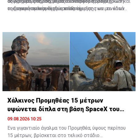
αξιοσημείωτες τουρκικές συνεισφορές στην
σύγκρουση φθοράς, με τα αποθέματα πυρομαχικών και
Το κρίσιμο επόμενο βήμα είναι πλέον η ολοκλήρωση
ουκρανική πολεμική προσπάθεια.
τη δυνατότητα συνεχούς υποστήριξης των μονάδων
της αμερικανικής διαδικασίας έγκρισης και το κατά
στο μέτωπο να αποτελούν καθοριστικούς
πόσο το σύνολο των οπλικών συστημάτων που
παράγοντες.
περιλαμβάνονται στις γνωστοποιήσεις θα καταλήξει
τελικά στην Ουκρανία.
Χάλκινος Προμηθέας 15 μέτρων
υψώνεται δίπλα στη βάση SpaceX του
Έλον Μασκ
09.08.2026 10:25
Ένα γιγαντιαίο άγαλμα του Προμηθέα, ύψους περίπου
15 μέτρων, βρίσκεται στο τελικό στάδιο