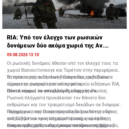
RIA: Υπό τον έλεγχο των ρωσικών
δυνάμεων δύο ακόμα χωριά της Αν.
Ουκρανίας
09.08.2026 13:10
Οι ρωσικές δυνάμεις έθεσαν υπό τον έλεγχό τους τα
χωριά Βασιουτίνσκογε και Τορέτσκ στην περιφέρεια
Ντονέτσκ της ανατολικής Ουκρανίας, μετέδωσε
Το πρακτορείο ειδήσεων Reuters δεν επιβεβαίωσε
σήμερα το ρωσικό κρατικό πρακτορείο ειδήσεων RIA,
άμεσα την αναφορά του υπουργείου.
επικαλούμενο το υπουργείο Άμυνας της Ρωσίας.
Πέντε νεκροί σε ανταλλαγές πληγμάτων
Ρωσικά πλήγματα προκάλεσαν τον θάνατο δύο
ανθρώπων και τον τραυματισμό δεκάδων σε διάφορες
περιφέρειες της Ουκρανίας στη διάρκεια της νύχτας
Πλήγμα ρωσικού drone προκάλεσε τον θάνατο δύο
του Σαββάτου προς σήμερα Κυριακή, ενώ επίθεση
ανθρώπων και «κατέστρεψε τέσσερις ορόφους
ουκρανικών μη επανδρωμένων εναέριων οχημάτων
ενός συνηθισμένου κτιρίου κατοικιών» στο Χάρκοβο,
Είκοσι τρεις άνθρωποι τραυματίστηκαν επίσης,