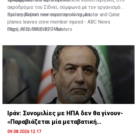
αεροδρόμιο του Σίδνεϊ, σύμφωνα με τον οργανισμό
που επιβλέπει τον αεροπορικό τομέα.
Sydney Airport near-miss involving Jetstar and Qatar
planes leaves crew member injured - ABC News
https://t.co/3AaNV2DMuh
Πηγή: ΑΠΕ-ΜΠΕ-AFP-Reuters
— NinianReid (@NinianReid)
August 9, 2026
Ιράν: Συνομιλίες με ΗΠΑ δεν θα γίνουν-
«Παραβιάζεται μία μεταβατική
συμφωνία»
09.08.2026 12:17