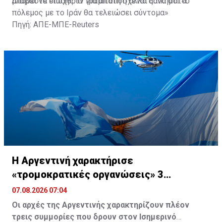
μπορεί να διωχθούν για απάτη ή άλλα αδικήματα.
Διαβάστε επίσης:
Ο Τραμπ υπόσχεται ξανά ότι «ο
πόλεμος με το Ιράν θα τελειώσει σύντομα»
Πηγή: ΑΠΕ-ΜΠΕ-Reuters
Η Αργεντινή χαρακτήρισε
«τρομοκρατικές οργανώσεις» 3
συμμορίες στον Ισημερινό
07.08.2026 07:04
Οι αρχές της Αργεντινής χαρακτηρίζουν πλέον
τρεις συμμορίες που δρουν στον Ισημερινό