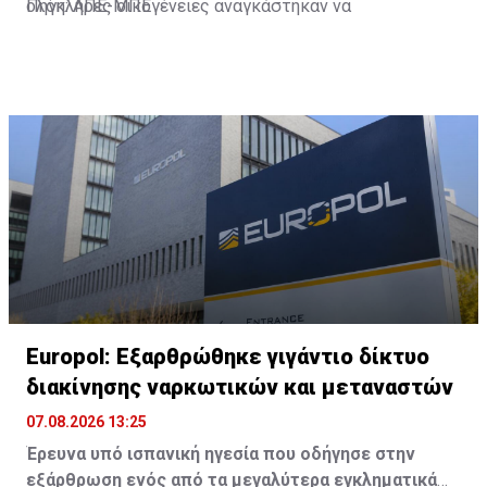
ολόκληρες οικογένειες αναγκάστηκαν να
Πηγή: ΑΠΕ-ΜΠΕ
εγκαταλείψουν τα καταλύματά τους που απειλούνταν
από φωτιές που άναψαν οι διαδηλωτές.
Europol: Εξαρθρώθηκε γιγάντιο δίκτυο
διακίνησης ναρκωτικών και μεταναστών
07.08.2026 13:25
Έρευνα υπό ισπανική ηγεσία που οδήγησε στην
εξάρθρωση ενός από τα μεγαλύτερα εγκληματικά