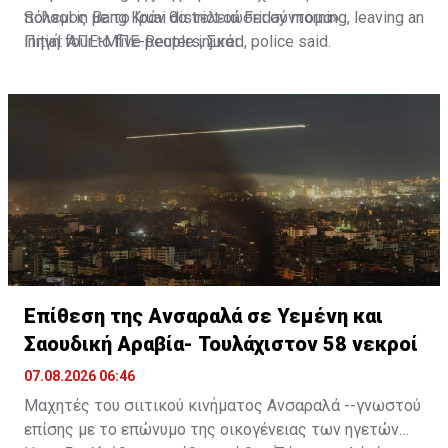
School in Bang Kruai district on Friday morning, leaving an
πόλεμος με το Ιράν θα τελειώσει σύντομα»
initial four to five people injured, police said.
Πηγή: ΑΠΕ-ΜΠΕ-Reuters, Σκάι
Officers from Plai Bang Police Station were…
pic.twitter.com/b2vGUwPg19
— Thai Enquirer (@ThaiEnquirer)
August 7, 2026
Επίθεση της Ανσαραλά σε Υεμένη και
Σαουδική Αραβία- Τουλάχιστον 58 νεκροί
07.08.2026 06:46
Μαχητές του σιιτικού κινήματος Ανσαραλά --γνωστού
επίσης με το επώνυμο της οικογένειας των ηγετών