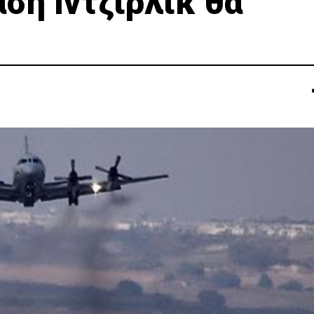
ση Ιντζιρλίκ θα