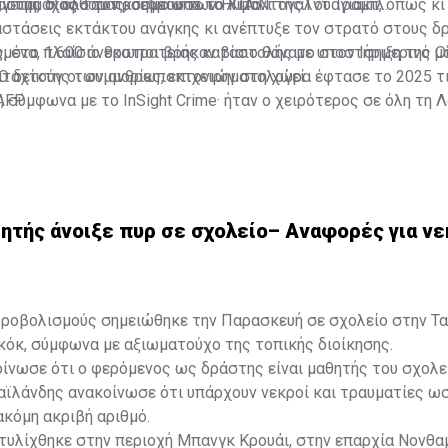
ι της διαφθοράς, σημείωσε το Κίτο.
γεται σ’ όλο τον κόσμο από το λιμάνι της Γουαγιακίλ.
, σύμμαχος του προέδρου των ΗΠΑ Ντόναλντ Τραμπ, όπως κι
αστάσεις εκτάκτου ανάγκης κι ανέπτυξε τον στρατό στους δ
, στο πλαίσιο εκστρατείας καταστολής με υποστήριξη της Ο
μένα, 1.600 άνθρωποι βρήκαν βίαιο θάνατο στον Ισημερινό 
αταχτούν οι συμμορίες, επιχειρηματολογεί.
 Ο δείκτης των ανθρωποκτονιών στη χώρα έφτασε το 2025 τι
, σύμφωνα με το InSight Crime· ήταν ο χειρότερος σε όλη τη Λ
AFP
 550% μέσα σε λιγότερα από πέντε χρόνια.
ητής άνοιξε πυρ σε σχολείο– Αναφορές για νε
υροβολισμούς σημειώθηκε την Παρασκευή σε σχολείο στην Τα
κόκ, σύμφωνα με αξιωματούχο της τοπικής διοίκησης.
ίνωσε ότι ο φερόμενος ως δράστης είναι μαθητής του σχολε
αϊλάνδης ανακοίνωσε ότι υπάρχουν νεκροί και τραυματίες ω
ακόμη ακριβή αριθμό.
τυλίχθηκε στην περιοχή Μπανγκ Κρουάι, στην επαρχία Νονθα