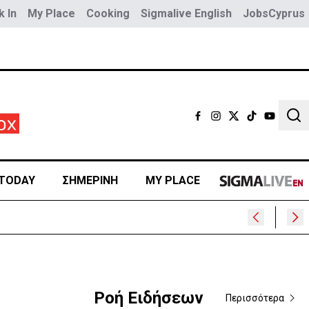
 In
My Place
Cooking
Sigmalive English
JobsCyprus
Sear
TODAY
ΣΗΜΕΡΙΝΗ
MY PLACE
Ροή Ειδήσεων
Περισσότερα