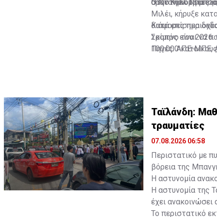
δραστηριότητες κα
στην Κολομβία εξά
Ο Ντανιέλ Νομπόα
Μιλέι, κήρυξε κατ
διάφορες περιοχές
Κατά επίσημα δεδο
Σκοπός είναι να π
τρίμηνο του 2026.
100.000 κατοίκους
Πηγές: ΑΠΕ-ΜΠΕ, 
Αμερική. Αυξήθηκε
Ταϊλάνδη: Μαθ
τραυματίες
07.08.2026 06:58
Περιστατικό με π
βόρεια της Μπανγ
Η αστυνομία ανακο
Η αστυνομία της Τ
έχει ανακοινώσει 
Το περιστατικό εκ