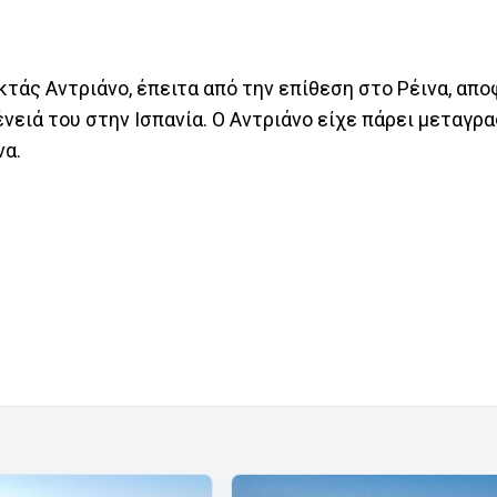
άς Αντριάνο, έπειτα από την επίθεση στο Ρέινα, απο
ένειά του στην Ισπανία. Ο Αντριάνο είχε πάρει μεταγρ
να.