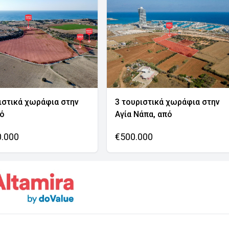
ιστικά χωράφια στην
3 τουριστικά χωράφια στην
νό
Αγία Νάπα, από
0.000
€500.000