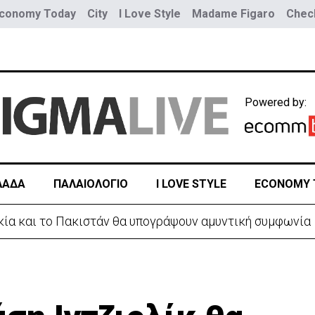
conomy Today
City
I Love Style
Madame Figaro
Check
Powered by:
ΛΑΔΑ
ΠΑΛΑΙΟΛΟΓΙΟ
I LOVE STYLE
ECONOMY 
Κύπρος- Μπαίνει σε ισχύ νέα κίτρινη προειδοποίηση