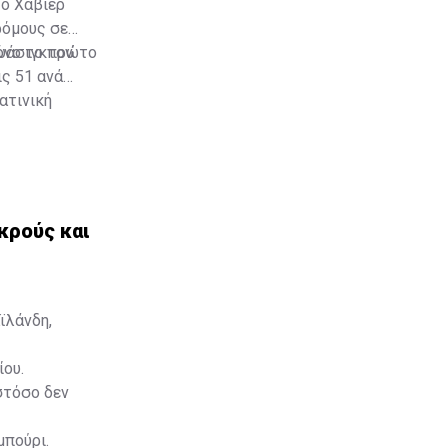
 ο Χαβιέρ
ρόμους σε
υάσιγκτον.
μόνο το πρώτο
ς 51 ανά
ατινική
κρούς και
ϊλάνδη,
ίου.
στόσο δεν
μπούρι.