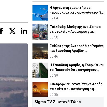
Η Αργεντινή χαρακτήρισε
«τρομοκρατικές οργανώσεις» 3
συμμορίες στον Ισημερινό
07:04
Ταϊλάνδη: Μαθητής άνοιξε πυρ
σε σχολείο– Αναφορές για
νεκρούς και τραυματίες
06:58
Επίθεση της Ανσαραλά σε Υεμένη
και Σαουδική Αραβία-
Τουλάχιστον 58 νεκροί
06:46
Η Σαουδική Αραβία, η Τουρκία και
το Πακιστάν θα υπογράψουν
αμυντική συμφωνία
06:39
Καλιφόρνια: Εντοπίστηκε σορός
σε σπίτι που κατέστρεψε η
μεγάλη πυρκαγιά
06:35
Sigma TV Ζωντανά Τώρα
Ο Τραμπ υπόσχεται ξανά ότι «ο