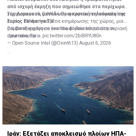
από ισχυρή έκρηξη που σημειώθηκε στα περίχωρα
της Δαμασκού, μετέδωσε η κρατική τηλεόραση της
Σύμφωνα με το Γαλλικό Πρακτορείο, που επικαλείται
Συρίας Ekhbariya TV.
επίσης τα κρατικά μέσα ενημέρωσης της χώρας, μια
βόμβα εξερράγη σε ένα λεωφορείο κοντά στη συριακή
Car bomb explosion near the Al-Rawdah junction in
πρωτεύουσα.
Jaramana, Syria.
pic.twitter.com/2blBRYU80n
— Open Source Intel (@Osint613)
August 6, 2026
Πηγή: ΑΠΕ-ΜΠΕ
Ιράν: Εξετάζει αποκλεισμό πλοίων ΗΠΑ-