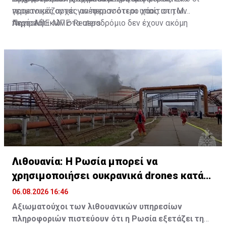
γερμανικές αρχές ανέφεραν ότι οι υπαίτιοι των
προετοιμάζονται για περισσότερο χάος στη Μ.
περιστατικών στο αεροδρόμιο δεν έχουν ακόμη
Ανατολή
Πηγή: ΑΠΕ-ΜΠΕ-Reuters
ταυτοποιηθεί, ο Ρόμπεριχ Κιζεβέτερ, βουλευτής και
μέλος της κοινοβουλευτικής επιτροπής πληροφοριών,
κατηγόρησε ευθέως την Ρωσία.
Λιθουανία: Η Ρωσία μπορεί να
χρησιμοποιήσει ουκρανικά drones κατά
της Βαλτικής
06.08.2026 16:46
Αξιωματούχοι των λιθουανικών υπηρεσίων
πληροφοριών πιστεύουν ότι η Ρωσία εξετάζει τη