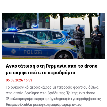
και αξιωματούχο δημόσιας υγείας παγκοσμίως
χάρη που του είχε δοθεί δεν καλύπτει μεταγενέστερη
υποστήριξαν τα μέτρα με βάση τα επιστημονικά
συμπεριφορά.
στοιχεία που διέθεταν εκείνη την εποχή.
Αναστάτωση στη Γερμανία από το drone
με εκρηκτικά στο αεροδρόμιο
06.08.2026 16:53
Το ουκρανικό αεροσκάφος μεταφοράς φορτίου δίπλα
στο οποίο βρέθηκε στο βράδυ της Τρίτης ένα drone
εξοπλισμένο με εκρηκτική συσκευή στο αεροδρόμιο
Οι εμπειρογνώμονες της εγκληματολογικής υπηρεσίας
Λειψίας/Χάλλε μετέφερε πυρομαχικά όπως
διαπίστωσαν ότι τα εκρηκτικά που ήταν