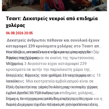
Τσαντ: Δεκατρείς νεκροί από επιδημία
χολέρας
06.08.2026 20:05
Δεκατρείς άνθρωποι πέθαναν και συνολικά έχουν
καταγραφεί 239 κρούσματα χολέρας στο Τσαντ από
τον Ιούλιο, ανακοίνωσε σήμερα το υπουργείο
Η επιδημία εντοπίζεται σε δύο επαρχίες, στη Χατζέρ
Υγείας της χώρας.
Λάμις στα βόρεια και σε εκείνη της πρωτεύουσας
Ντζαμένα.
Μέχρι τις 3 Αυγούστου είχαν καταγραφεί 239
κρούσματα σε αυτήν την περίκλειστη χώρα της
κεντρικής Αφρικής που αριθμεί 21 εκατομμύρια
Ο πρώτος θάνατος από χολέρα καταγράφηκε στις 13
κατοίκους. Μια εκστρατεία εμβολιασμού είναι σε
Ιουνίου.
εξέλιξη αυτήν την περίοδο και προς το παρόν έχουν
Τους τελευταίους μήνες πολλές αφρικανικές χώρες
εμβολιαστεί 50.799 άνθρωποι.
έχουν βρεθεί αντιμέτωπες με επιδημίες χολέρας,
όπως η Κεντροαφρικανική Δημοκρατία, η Νιγηρία και η
Σήμερα, οι σύγχρονες μέθοδοι επεξεργασίας των
Λαϊκή Δημοκρατία του Κονγκό. Η χολέρα είναι οξεία
λυμάτων έχουν σχεδόν εξαλείψει την ασθένεια στις