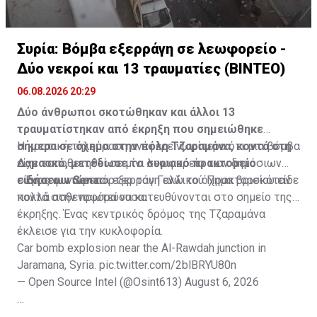
Συρία: Βόμβα εξερράγη σε λεωφορείο -
Δύο νεκροί και 13 τραυματίες (ΒΙΝΤΕΟ)
06.08.2026 20:29
Δύο άνθρωποι σκοτώθηκαν και άλλοι 13
τραυματίστηκαν από έκρηξη που σημειώθηκε
σήμερα σε όχημα στην πόλη Τζαραμάνα, κοντά στη
Η κρατική τηλεόραση ανέφερε νωρίτερα ότι μια βόμβα
Δαμασκό, μετέδωσε το συριακό πρακτορείο
είχε τοποθετηθεί σε μίνι λεωφορείο των δημόσιων
ειδήσεων Sana.
συγκοινωνιών και εξερράγη ενώ το όχημα βρισκόταν
Ένας φωτορεπόρτερ του Γαλλικού Πρακτορείου είδε
κοντά στην πρωτεύουσα.
πολλά ασθενοφόρα να κατευθύνονται στο σημείο της
έκρηξης. Ένας κεντρικός δρόμος της Τζαραμάνα
έκλεισε για την κυκλοφορία.
Car bomb explosion near the Al-Rawdah junction in
Jaramana, Syria.
pic.twitter.com/2blBRYU80n
— Open Source Intel (@Osint613)
August 6, 2026
Πηγή: ΑΠΕ-ΜΠΕ