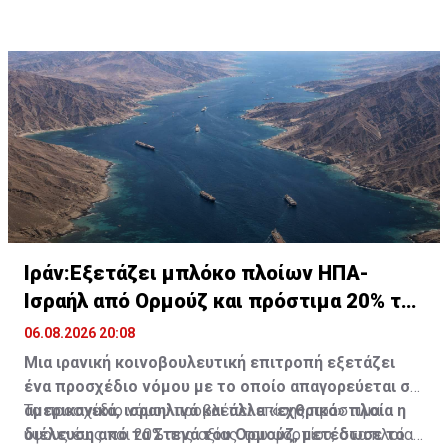
Ιράν:Εξετάζει μπλόκο πλοίων ΗΠΑ-
Ισραήλ από Ορμούζ και πρόστιμα 20% του
φορτίου
06.08.2026 20:08
Μια ιρανική κοινοβουλευτική επιτροπή εξετάζει
ένα προσχέδιο νόμου με το οποίο απαγορεύεται σε
αμερικανικά, ισραηλινά και άλλα «εχθρικά» πλοία η
Το προσχέδιο νόμου προβλέπει επίσης πρόστιμα
διέλευση από τα Στενά του Ορμούζ, μετέδωσε το
ύψους έως και 20% της αξίας του φορτίου, στα πλοία