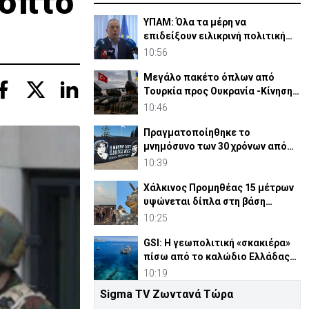
ποπτο
ΥΠΑΜ: Όλα τα μέρη να
επιδείξουν ειλικρινή πολιτική
βούληση στο Κυπριακό
10:56
Μεγάλο πακέτο όπλων από
Τουρκία προς Ουκρανία -Κίνηση
με μήνυμα προς Μόσχα;
10:46
Πραγματοποίηθηκε το
μνημόσυνο των 30 χρόνων από
τις θυσίες Ισαάκ-Σολωμού (pic)
10:39
Χάλκινος Προμηθέας 15 μέτρων
υψώνεται δίπλα στη βάση
SpaceX του Έλον Μασκ
10:25
GSI: Η γεωπολιτική «σκακιέρα»
πίσω από το καλώδιο Ελλάδας–
Κύπρου–Ισραήλ
10:19
Sigma TV Ζωντανά Τώρα
ΚΕ: Σαφής προοπτική