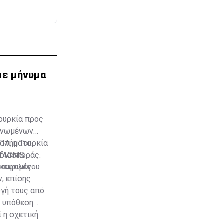
με μήνυμα
ουρκία προς
 Ηνωμένων
υστήματα
ΗΠΑ
, η Τουρκία
διασποράς.
ATACMS.
 κεφαλές
γκεκριμένου
, επίσης
ωγή τους από
Η υπόθεση
 η σχετική