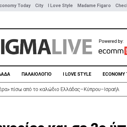
conomy Today
City
I Love Style
Madame Figaro
Check
Powered by:
ΛΑΔΑ
ΠΑΛΑΙΟΛΟΓΙΟ
I LOVE STYLE
ECONOMY 
ουνοπλαγιά στο Ρίο ντε Τζανέιρο - 4 νεκροί (BINTEO)