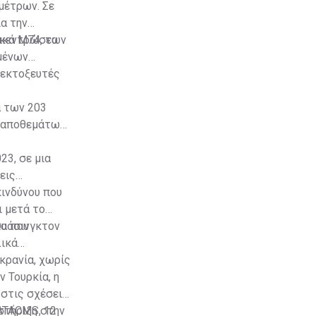
μέτρων. Σε
ια την
ικά M74, τα
υγκεντρώσεων
μένων
 εκτοξευτές
α των 203
ν αποθεμάτων
23, σε μια
εις
ινδύνου που
ι μετά το
Ουάσινγκτον
ία που
λικά
κρανία, χωρίς
 Τουρκία, η
 στις σχέσεις
στήριξη στην
 ATACMS, 12