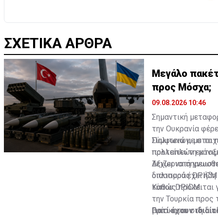
ΣΧΕΤΙΚΑ ΑΡΘΡΑ
Μεγάλο πακέτ
προς Μόσχα;
09.08.2026 10:46
Σημαντική μεταφο
την Ουκρανία φέρε
Πολιτειών, με το
Σύμφωνα με στοιχε
πολλαπλών εκτοξε
προτείνει τη μόν
Ξεχωριστή γνωστο
Αξιζει να σημειωθ
διασποράς DPICM 
οπλισμού έχει ήδη
τύπου DPICM.
Καθώς πρόκειται 
την Τουρκία προς 
βρίσκεται στη δια
Γιατί έχουν ιδιαί