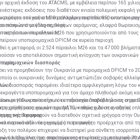
ν αρχική έκδοση του ATACMS, με εμβέλεια περίπου 165 χιλιο
ενέστερες εκδόσεις που διαθέτουν ενιαία πολεμική κεφαλή γ
κριμένου στόχου, ο M39 μεταφέρει περίπου 950 υποπυρομαχ
υνατότητα τον καθιστά κατάλληλο για επιθέσεις εναντίον σ
αι πάνω από μεγάλη περιοχή.
ροσκαφών στο έδαφος, θέσεων αεράμυνας, ελαφρά θωρακισ
αταστάσεων επιμελητείας.
ειτουργία των πυραύλων M26 που χρησιμοποιούνται από τους
πείρουν υποπυρομαχικά DPICM σε ευρεία περιοχή.
ί η μεταφορά, οι 2.524 πύραυλοι M26 και τα 47.000 βλήματ
ρούσαν να αποτελέσουν σημαντική ενίσχυση των ουκρανικώ
ποράς.
 πυρομαχικών διασποράς
σει να προμηθεύουν την Ουκρανία με πυρομαχικά DPICM το 20
οποία οι ουκρανικές δυνάμεις αντιμετώπιζαν σοβαρές ελλείψ
ικού.
ών διασποράς παραμένει ιδιαίτερα αμφιλεγόμενη λόγω του κ
 εκραγέντα υποπυρομαχικά για τον άμαχο πληθυσμό ακόμη κα
ύσεων. Η Ουκρανία είχε τότε παράσχει διαβεβαιώσεις στην 
 νέων μεγάλων ποσοτήτων καταδεικνύει παράλληλα τη σημασ
στη χρήση τους και καταγραφή των περιοχών στις οποίες
ερα αποθέματα χωρών του ΝΑΤΟ, καθώς η Δύση αναζητεί οπ
ομαχικά που μπορούν να διατεθούν σχετικά γρήγορα στην Ου
νησης της Άγκυρας
οκλειστικά από νέες γραμμές παραγωγής.
ρον παρουσιάζει το γεγονός ότι το πακέτο προέρχεται από την
ρξη του πολέμου επιχειρεί να διατηρεί μια σύνθετη ισορροπία
ενώ ταυτόχρονα έχει παράσχει στρατιωτική και πολιτική υπο
ωγή λάβει όλες τις απαιτούμενες εγκρίσεις, η μεταφορά 70