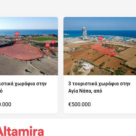
ιστικά χωράφια στην
3 τουριστικά χωράφια στην
νό
Αγία Νάπα, από
0.000
€500.000