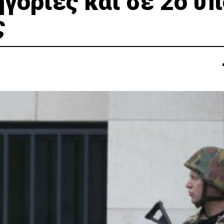
γορίες και σε 2o ύ
ς