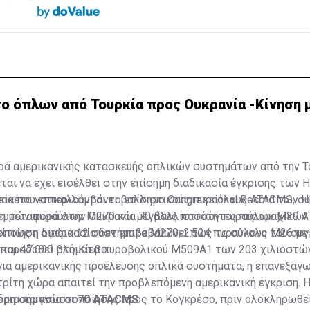
ο όπλων από Τουρκία προς Ουκρανία -Κίνηση 
ρά αμερικανικής κατασκευής οπλικών συστημάτων από την Τ
ται να έχει εισέλθει στην επίσημη διαδικασία έγκρισης των
 πακέτο να περιλαμβάνει βαλλιστικούς πυραύλους ATACMS, σ
ία που επικαλούνται το επίσημο
Congressional Record των 
υτών πυραύλων M270 και μεγάλες ποσότητες πυρομαχικών 
ιμη μεταφορά στην Ουκρανία 70 βαλλιστικών πυραύλων M39 
ποίηση αφορά 12 συστήματα M270, 2.524 πυραύλους M26 με
εί πως η διαδικασία δεν επιβεβαιώνει πως το σύνολο του συ
και 47.000 βλήματα πυροβολικού M509A1 των 203 χιλιοστών
 παραδοθεί στο Κίεβο.
για αμερικανικής προέλευσης οπλικά συστήματα, η επανεξαγ
τρίτη χώρα απαιτεί την προβλεπόμενη αμερικανική έγκριση. 
δικασία γνωστοποίησης προς το Κογκρέσο, πριν ολοκληρωθεί
τερη σημασία οι 70 ATACMS