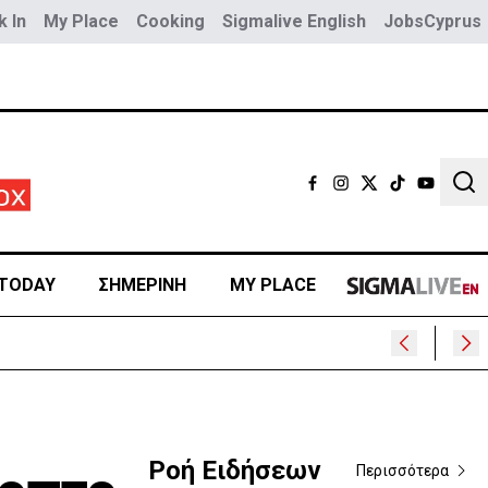
 In
My Place
Cooking
Sigmalive English
JobsCyprus
Sear
TODAY
ΣΗΜΕΡΙΝΗ
MY PLACE
Ροή Ειδήσεων
Περισσότερα