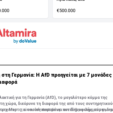
0.000
€500.000
τη Γερμανία: Η AfD προηγείται με 7 μονάδες 
διαφορά
λακτική για τη Γερμανία (AfD), το μεγαλύτερο κόμμα της
τη χώρα, διεύρυνε τη διαφορά της από τους συντηρητικού
τριχ Μερτς, ο οποίος παραμένει αντιδημοφιλής, σύμφωνα 
α του ινστιτούτου Infratest dimap που δόθηκε σήμερα στη δη