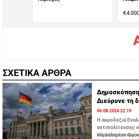
€4.00
ΣΧΕΤΙΚΑ ΑΡΘΡΑ
Δημοσκόπηση σ
Διεύρυνε τη 
06.08.2026 22:19
Η ακροδεξιά Εναλ
αντιπολίτευσης σ
καγκελαρίου Φρίν
Με βάση την έρευν