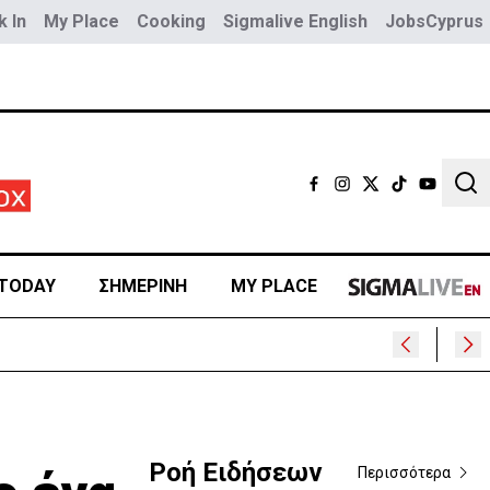
 In
My Place
Cooking
Sigmalive English
JobsCyprus
Sear
TODAY
ΣΗΜΕΡΙΝΗ
MY PLACE
Ροή Ειδήσεων
Περισσότερα