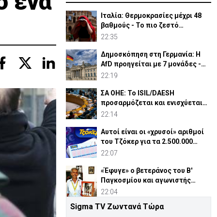
ο ένα
Ιταλία: Θερμοκρασίες μέχρι 48
βαθμούς - Το πιο ζεστό
καλοκαίρι των 100 χρόνων
22:35
Δημοσκόπηση στη Γερμανία: Η
AfD προηγείται με 7 μονάδες -
Διεύρυνε τη διαφορά
22:19
ΣΑ ΟΗΕ: Το ISIL/DAESH
προσαρμόζεται και ενισχύεται
στην Αφρική - Πώς απειλεί
22:14
Αυτοί είναι οι «χρυσοί» αριθμοί
του Τζόκερ για τα 2.500.000
ευρώ
22:07
«Έφυγε» ο βετεράνος του Β'
Παγκοσμίου και αγωνιστής
ΕΟΚΑ, Παύλος Μ. Κασάπης
22:04
Sigma TV Ζωντανά Τώρα
«Όχι» 9 χωρών σε ισχυρισμό