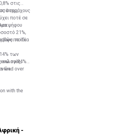
0,8% στις
στά της,
ους συμμάχους
ύχει ποτέ σε
πλοκ
ίωμα ψήφου
οσοστό 21%,
γράψει ποτέ
ριβώς τα ίδια
 14% των
ς εκλογές,
 ενώ το 84%
ανών.
s lead over
on with the
υργό της
Αφρική -